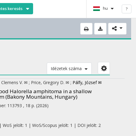
hu
etes keresés
?
Idézetek száma
, Clemens V. ✉
;
Price, Gregory D. ✉
;
Pálfy, József ✉
opod Halorella amphitoma in a shallow
orm (Bakony Mountains, Hungary)
er: 113793 , 18 p.
(2026)
 WoS jelölt: 1 | WoS/Scopus jelölt: 1 | DOI jelölt: 2