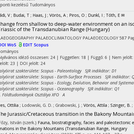
ponti kezelésű
Tudományos
ádi, V
;
Budai, T
;
Haas, J
;
Vörös, A
;
Piros, O
;
Dunkl, I
;
Tóth, E ✉
hange from shallow to deep-water environment on an iso
riassic of the Transdanubian Range (Hungary)
LAEOGEOGRAPHY PALAEOCLIMATOLOGY PALAEOECOLOGY
587
Pap
DOI
WoS
EDIT
Scopus
dományos
Nyilvános idéző összesen: 24
| Független: 18 | Függő: 6 | Nem jelölt:
jelölt: 23 | DOI jelölt: 24
yóirat szakterülete: Scopus - Paleontology SJR indikátor: D1
yóirat szakterülete: Scopus - Earth-Surface Processes SJR indikátor: 
yóirat szakterülete: Scopus - Ecology, Evolution, Behavior and Systema
yóirat szakterülete: Scopus - Oceanography SJR indikátor: Q1
Földtudományok Osztálya XFO A
es, Ottilia
;
Lodowski, G. D.
;
Grabowski, J.
;
Vörös, Attila
;
Szinger, B.
;
he Jurassic/Cretaceous transition in the Bakony Mount
Főzy, István (szerk.)
Fauna, biostratigraphy, facies and paleotectonic 
mations in the Bakony Mountains (Transdanubian Range, Hungary