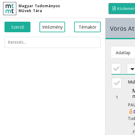
Magyar Tudományos
Közlemé
Művek Tára
Szerző
Intézmény
Témakör
Vörös Att
Adatlap
Mül
M
m
1
PA
Tu
Fol