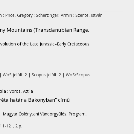
an
;
Price, Gregory
;
Scherzinger, Armin
;
Szente, István
Bakony Mountains (Transdanubian Range,
evolution of the Late Jurassic–Early Cretaceous
| WoS jelölt: 2 | Scopus jelölt: 2 | WoS/Scopus
ilia
;
Vörös, Attila
-kréta határ a Bakonyban” című
. Magyar Őslénytani Vándorgyűlés. Program,
11-12. , 2 p.