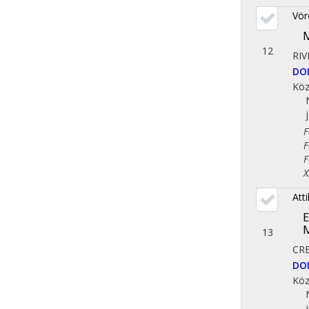
Vör
M
12
RIV
DO
Köz
Fol
Fol
Fol
X. 
Att
E
M
13
CR
DO
Köz