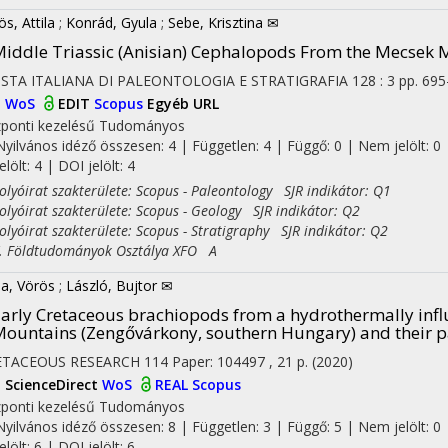
ös, Attila
;
Konrád, Gyula
;
Sebe, Krisztina ✉
iddle Triassic (Anisian) Cephalopods From the Mecsek
ISTA ITALIANA DI PALEONTOLOGIA E STRATIGRAFIA
128
:
3
pp. 695
I
WoS
EDIT
Scopus
Egyéb URL
ponti kezelésű
Tudományos
Nyilvános idéző összesen: 4
| Független: 4 | Függő: 0 | Nem jelölt: 0 
jelölt: 4 | DOI jelölt: 4
yóirat szakterülete: Scopus - Paleontology SJR indikátor: Q1
yóirat szakterülete: Scopus - Geology SJR indikátor: Q2
yóirat szakterülete: Scopus - Stratigraphy SJR indikátor: Q2
Földtudományok Osztálya XFO A
ila, Vörös
;
László, Bujtor ✉
arly Cretaceous brachiopods from a hydrothermally inf
ountains (Zengővárkony, southern Hungary) and their p
ETACEOUS RESEARCH
114
Paper: 104497 , 21 p.
(2020)
I
ScienceDirect
WoS
REAL
Scopus
ponti kezelésű
Tudományos
Nyilvános idéző összesen: 8
| Független: 3 | Függő: 5 | Nem jelölt: 0 
jelölt: 6 | DOI jelölt: 6