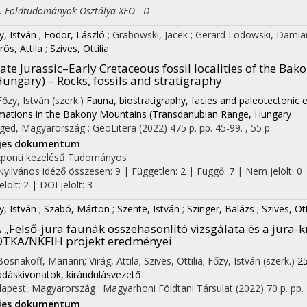
Földtudományok Osztálya XFO D
y, István
;
Fodor, László
;
Grabowski, Jacek
;
Gerard Lodowski, Dami
rös, Attila
;
Szives, Ottilia
ate Jurassic–Early Cretaceous fossil localities of the 
ungary) – Rocks, fossils and stratigraphy
Főzy, István (szerk.)
Fauna, biostratigraphy, facies and paleotectonic 
mations in the Bakony Mountains (Transdanubian Range, Hungary
ged, Magyarország :
GeoLitera
(2022)
475 p.
pp. 45-99. , 55 p.
ljes dokumentum
ponti kezelésű
Tudományos
Nyilvános idéző összesen: 9
| Független: 2 | Függő: 7 | Nem jelölt: 0 
jelölt: 2 | DOI jelölt: 3
y, István
;
Szabó, Márton
;
Szente, István
;
Szinger, Balázs
;
Szives, Ott
 „Felső-jura faunák összehasonlító vizsgálata és a jura
TKA/NKFIH projekt eredményei
Bosnakoff, Mariann; Virág, Attila; Szives, Ottilia; Főzy, István (szerk.)
25
adáskivonatok, kirándulásvezető
apest, Magyarország :
Magyarhoni Földtani Társulat
(2022)
70 p.
pp. 
ljes dokumentum