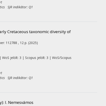
Q1
tics SJR indikátor: Q1
arly Cretaceous taxonomic diversity of
er: 112788 , 12 p.
(2025)
| WoS jelölt: 3 | Scopus jelölt: 3 | WoS/Scopus
Q1
tics SJR indikátor: Q1
y)
: I. Nemesvámos