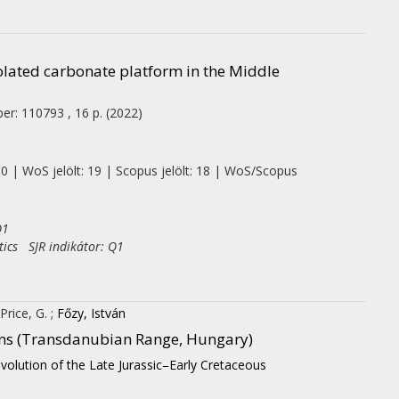
lated carbonate platform in the Middle
er: 110793 , 16 p.
(2022)
 0 | WoS jelölt: 19 | Scopus jelölt: 18 | WoS/Scopus
Q1
tics SJR indikátor: Q1
Price, G.
;
Főzy, István
ains (Transdanubian Range, Hungary)
evolution of the Late Jurassic–Early Cretaceous