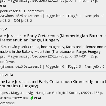
ged, Magyarország :
GeoLitera
(2022)
475 p.
pp. 111-137. , 27 p.
REAL
ponti kezelésű
Tudományos
Nyilvános idéző összesen: 3
| Független: 2 | Függő: 1 | Nem jelölt: 0 
jelölt: 2 | DOI jelölt: 2
on
ös, A
ate Jurassic to Early Cretaceous (Kimmeridgian-Barrem
Transdanubian Range, Hungary).
Főzy, István (szerk.)
Fauna, biostratigraphy, facies and paleotectonic 
mations in the Bakony Mountains (Transdanubian Range, Hungary
ged, Magyarország :
GeoLitera
(2022)
475 p.
pp. 397-431. , 35 p.
dományos
Nyilvános idéző összesen: 3
| Független: 0 | Függő: 3 | Nem jelölt: 0 |
ös, Attila
he Late Jurassic and Early Cretaceous (Kimmeridgian to
ountains (Hungary)
apest, Magyarország :
Hungarian Geological Society
(2022)
,
156 p.
N:
9789638221889
REAL
dományos