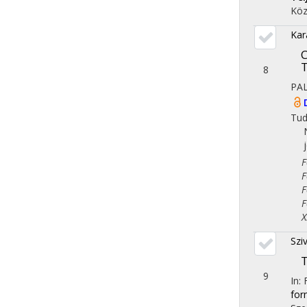
Köz
Kar
C
T
8
PA
Tu
Fol
Fol
Fol
Fol
X. 
Sziv
T
9
In: 
for