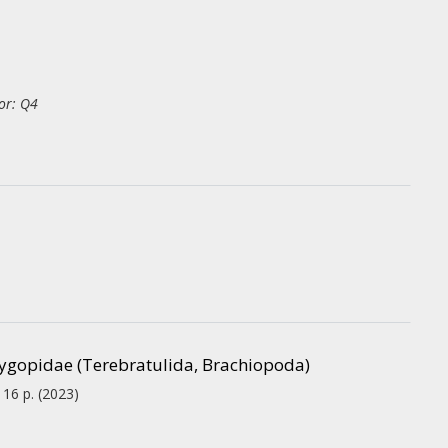
or: Q4
Pygopidae (Terebratulida, Brachiopoda)
, 16 p.
(2023)