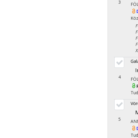
3
FÖ
Köz
Fol
Fol
Fol
Fol
X. 
Gal
I
4
FÖ
Tu
Vör
M
5
AN
Tu