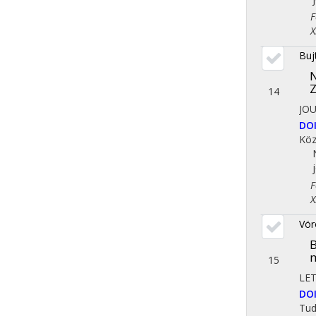
Fol
X. 
Buj
N
Z
14
JO
DO
Köz
Fol
X. 
Vör
B
m
15
LE
DO
Tu