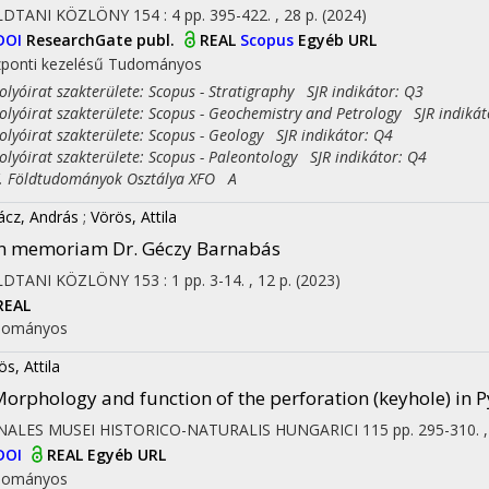
LDTANI KÖZLÖNY
154
:
4
pp. 395-422. , 28 p.
(2024)
DOI
ResearchGate publ.
REAL
Scopus
Egyéb URL
ponti kezelésű
Tudományos
yóirat szakterülete: Scopus - Stratigraphy SJR indikátor: Q3
yóirat szakterülete: Scopus - Geochemistry and Petrology SJR indikát
yóirat szakterülete: Scopus - Geology SJR indikátor: Q4
yóirat szakterülete: Scopus - Paleontology SJR indikátor: Q4
Földtudományok Osztálya XFO A
ácz, András
;
Vörös, Attila
n memoriam Dr. Géczy Barnabás
LDTANI KÖZLÖNY
153
:
1
pp. 3-14. , 12 p.
(2023)
REAL
dományos
ös, Attila
orphology and function of the perforation (keyhole) in 
NALES MUSEI HISTORICO-NATURALIS HUNGARICI
115
pp. 295-310. 
DOI
REAL
Egyéb URL
dományos