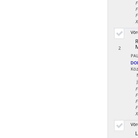
Fol
Fol
Fol
X. 
Vör
R
M
2
PA
DO
Köz
Fol
Fol
Fol
Fol
X. 
Vör
L