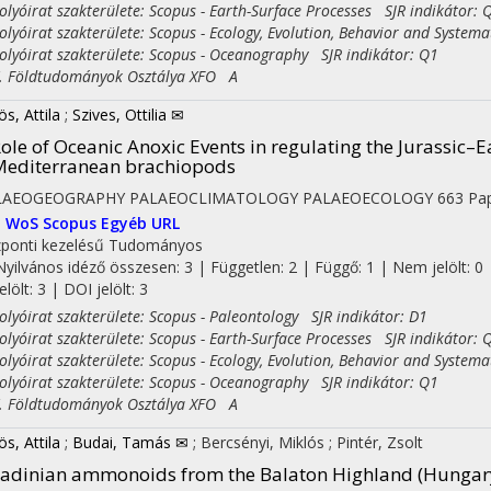
yóirat szakterülete: Scopus - Earth-Surface Processes SJR indikátor: 
yóirat szakterülete: Scopus - Ecology, Evolution, Behavior and Systema
yóirat szakterülete: Scopus - Oceanography SJR indikátor: Q1
Földtudományok Osztálya XFO A
ös, Attila
;
Szives, Ottilia ✉
ole of Oceanic Anoxic Events in regulating the Jurassic–E
editerranean brachiopods
LAEOGEOGRAPHY PALAEOCLIMATOLOGY PALAEOECOLOGY
663
Pap
I
WoS
Scopus
Egyéb URL
ponti kezelésű
Tudományos
Nyilvános idéző összesen: 3
| Független: 2 | Függő: 1 | Nem jelölt: 0 
jelölt: 3 | DOI jelölt: 3
yóirat szakterülete: Scopus - Paleontology SJR indikátor: D1
yóirat szakterülete: Scopus - Earth-Surface Processes SJR indikátor: 
yóirat szakterülete: Scopus - Ecology, Evolution, Behavior and Systema
yóirat szakterülete: Scopus - Oceanography SJR indikátor: Q1
Földtudományok Osztálya XFO A
ös, Attila
;
Budai, Tamás ✉
;
Bercsényi, Miklós
;
Pintér, Zsolt
adinian ammonoids from the Balaton Highland (Hungar