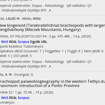
yóirat szakterülete: Scopus - Paleontology SJR indikátor: Q1
Földtudományok Osztálya XFO A
tor, László ✉
;
Vörös, Attila
ew kingenoid (Terebratellidina) brachiopods with larger
engővárkony (Mecsek Mountains, Hungary)
URNAL OF PALEONTOLOGY
94
:
3
pp. 475-488. , 14 p.
(2020)
I
WoS
REAL
Scopus
Egyéb URL
ponti kezelésű
Tudományos
Nyilvános idéző összesen: 7
| Független: 1 | Függő: 6 | Nem jelölt: 0 
jelölt: 5 | DOI jelölt: 5
yóirat szakterülete: Scopus - Paleontology SJR indikátor: Q1
Földtudományok Osztálya XFO A
ös, A. ✉
;
Escarguel, G.
rachiopod palaeobiogeography in the western Tethys duri
aximum: introduction of a Pontic Province
THAIA
53
:
1
pp. 72-90. , 19 p.
(2020)
I
WoS
REAL
Scopus
dományos