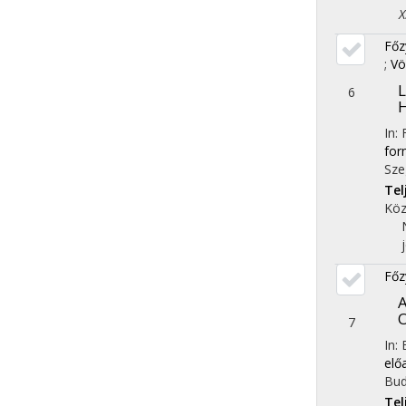
X. 
Főz
;
Vö
L
6
H
In: 
for
Sze
Te
Köz
Főz
A
O
7
In: 
elő
Bud
Te