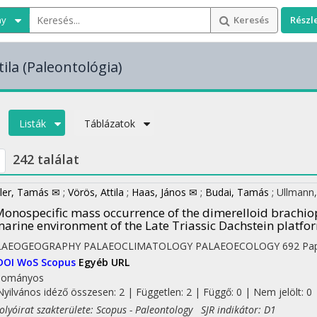
ny
Keresés
Részl
ila
(Paleontológia)
Listák
Táblázatok
242 találat
ler, Tamás ✉
;
Vörös, Attila
;
Haas, János ✉
;
Budai, Tamás
;
Ullmann
onospecific mass occurrence of the dimerelloid brachi
arine environment of the Late Triassic Dachstein platf
LAEOGEOGRAPHY PALAEOCLIMATOLOGY PALAEOECOLOGY
692
Pap
DOI
WoS
Scopus
Egyéb URL
dományos
Nyilvános idéző összesen: 2
| Független: 2 | Függő: 0 | Nem jelölt: 0 |
yóirat szakterülete: Scopus - Paleontology SJR indikátor: D1