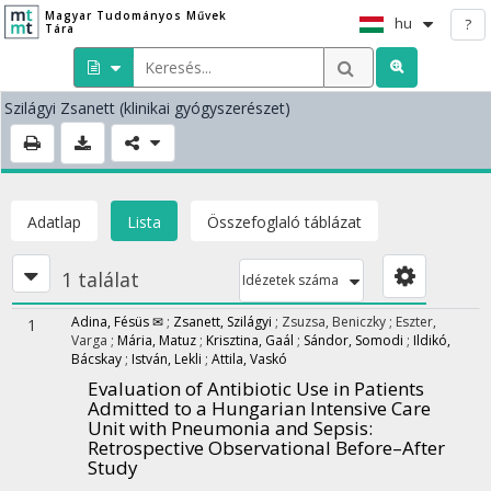
Magyar Tudományos Művek
hu
?
Tára
Szilágyi Zsanett
(klinikai gyógyszerészet)
Adatlap
Lista
Összefoglaló táblázat
1 találat
Idézetek száma
Adina, Fésüs ✉
;
Zsanett, Szilágyi
;
Zsuzsa, Beniczky
;
Eszter,
1
Varga
;
Mária, Matuz
;
Krisztina, Gaál
;
Sándor, Somodi
;
Ildikó,
Bácskay
;
István, Lekli
;
Attila, Vaskó
Evaluation of Antibiotic Use in Patients
Admitted to a Hungarian Intensive Care
Unit with Pneumonia and Sepsis:
Retrospective Observational Before–After
Study