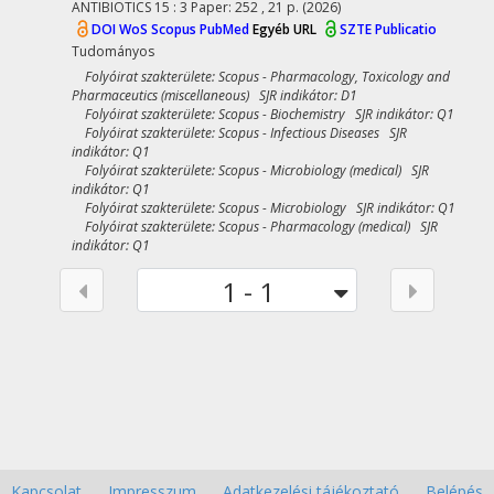
ANTIBIOTICS
15
:
3
Paper: 252 , 21 p.
(2026)
DOI
WoS
Scopus
PubMed
Egyéb URL
SZTE Publicatio
Tudományos
Folyóirat szakterülete: Scopus - Pharmacology, Toxicology and
Pharmaceutics (miscellaneous) SJR indikátor: D1
Folyóirat szakterülete: Scopus - Biochemistry SJR indikátor: Q1
Folyóirat szakterülete: Scopus - Infectious Diseases SJR
indikátor: Q1
Folyóirat szakterülete: Scopus - Microbiology (medical) SJR
indikátor: Q1
Folyóirat szakterülete: Scopus - Microbiology SJR indikátor: Q1
Folyóirat szakterülete: Scopus - Pharmacology (medical) SJR
indikátor: Q1
1 - 1
Kapcsolat
Impresszum
Adatkezelési tájékoztató
Belépés