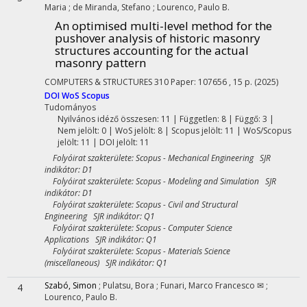
Maria
;
de Miranda, Stefano
;
Lourenco, Paulo B.
An optimised multi-level method for the
pushover analysis of historic masonry
structures accounting for the actual
masonry pattern
COMPUTERS & STRUCTURES
310
Paper: 107656 , 15 p.
(2025)
DOI
WoS
Scopus
Tudományos
Nyilvános idéző összesen: 11
| Független: 8 | Függő: 3 |
Nem jelölt: 0 | WoS jelölt: 8 | Scopus jelölt: 11 | WoS/Scopus
jelölt: 11 | DOI jelölt: 11
Folyóirat szakterülete: Scopus - Mechanical Engineering SJR
indikátor: D1
Folyóirat szakterülete: Scopus - Modeling and Simulation SJR
indikátor: D1
Folyóirat szakterülete: Scopus - Civil and Structural
Engineering SJR indikátor: Q1
Folyóirat szakterülete: Scopus - Computer Science
Applications SJR indikátor: Q1
Folyóirat szakterülete: Scopus - Materials Science
(miscellaneous) SJR indikátor: Q1
Szabó, Simon
;
Pulatsu, Bora
;
Funari, Marco Francesco ✉
;
4
Lourenco, Paulo B.