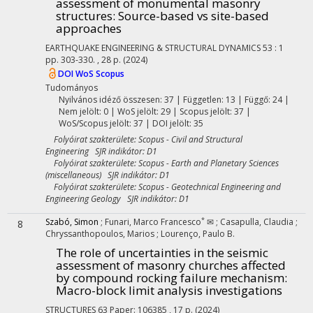
assessment of monumental masonry
structures: Source-based vs site-based
approaches
EARTHQUAKE ENGINEERING & STRUCTURAL DYNAMICS
53
:
1
pp. 303-330. , 28 p.
(2024)
DOI
WoS
Scopus
Tudományos
Nyilvános idéző összesen: 37
| Független: 13 | Függő: 24 |
Nem jelölt: 0 | WoS jelölt: 29 | Scopus jelölt: 37 |
WoS/Scopus jelölt: 37 | DOI jelölt: 35
Folyóirat szakterülete: Scopus - Civil and Structural
Engineering SJR indikátor: D1
Folyóirat szakterülete: Scopus - Earth and Planetary Sciences
(miscellaneous) SJR indikátor: D1
Folyóirat szakterülete: Scopus - Geotechnical Engineering and
Engineering Geology SJR indikátor: D1
*
Szabó, Simon
;
Funari, Marco Francesco
✉
;
Casapulla, Claudia
;
8
Chryssanthopoulos, Marios
;
Lourenço, Paulo B.
The role of uncertainties in the seismic
assessment of masonry churches affected
by compound rocking failure mechanism:
Macro-block limit analysis investigations
STRUCTURES
63
Paper: 106385 , 17 p.
(2024)