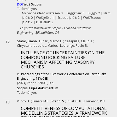
DOI
WoS
Scopus
Tudományos
Nyilvános idéző összesen: 2
| Független: 0 | Függő: 2 | Nem
jelölt: 0 | WoS jelölt: 1 | Scopus jelölt: 2 | WoS/Scopus
jelölt: 2 | DOI jelölt: 2
Folyóirat szakterülete: Scopus - Civil and Structural
Engineering SJR indikátor: Q4
Szabó, Simon
;
Funari, Marco F.
;
Casapulla, Claudia
;
12
Chryssanthopoulos, Marios
;
Lourenço, Paulo B.
INFLUENCE OF UNCERTAINTIES ON THE
COMPOUND ROCKING FAILURE
MECHANISM AFFECTING MASONRY
CHURCHES
In:
Proceedings of the 18th World Conference on Earthquake
Engineering, 18WCEE
(2024)
Paper: 22803 , 9 p.
Scopus
Teljes dokumentum
Tudományos
Vuoto, A.
;
Funari, M.F.
;
Szabó, S.
;
Pulatsu, B.
;
Lourenco, P.B.
13
COMPETITIVENESS OF COMPUTATIONAL
MODELLING STRATEGIES: A FRAMEWORK