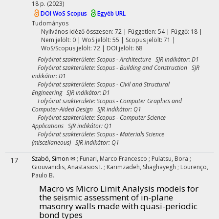
18 p.
(2023)
DOI
WoS
Scopus
Egyéb URL
Tudományos
Nyilvános idéző összesen: 72
| Független: 54 | Függő: 18 |
Nem jelölt: 0 | WoS jelölt: 55 | Scopus jelölt: 71 |
WoS/Scopus jelölt: 72 | DOI jelölt: 68
Folyóirat szakterülete: Scopus - Architecture SJR indikátor: D1
Folyóirat szakterülete: Scopus - Building and Construction SJR
indikátor: D1
Folyóirat szakterülete: Scopus - Civil and Structural
Engineering SJR indikátor: D1
Folyóirat szakterülete: Scopus - Computer Graphics and
Computer-Aided Design SJR indikátor: Q1
Folyóirat szakterülete: Scopus - Computer Science
Applications SJR indikátor: Q1
Folyóirat szakterülete: Scopus - Materials Science
(miscellaneous) SJR indikátor: Q1
Szabó, Simon ✉
;
Funari, Marco Francesco
;
Pulatsu, Bora
;
17
Giouvanidis, Anastasios I.
;
Karimzadeh, Shaghayegh
;
Lourenço,
Paulo B.
Macro vs Micro Limit Analysis models for
the seismic assessment of in-plane
masonry walls made with quasi-periodic
bond types