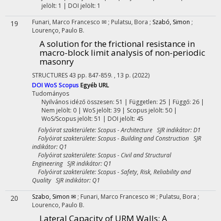
jelölt: 1 | DOI jelölt: 1
Funari, Marco Francesco ✉
;
Pulatsu, Bora
;
Szabó, Simon
;
19
Lourenço, Paulo B.
A solution for the frictional resistance in
macro-block limit analysis of non-periodic
masonry
STRUCTURES
43
pp. 847-859. , 13 p.
(2022)
DOI
WoS
Scopus
Egyéb URL
Tudományos
Nyilvános idéző összesen: 51
| Független: 25 | Függő: 26 |
Nem jelölt: 0 | WoS jelölt: 39 | Scopus jelölt: 50 |
WoS/Scopus jelölt: 51 | DOI jelölt: 45
Folyóirat szakterülete: Scopus - Architecture SJR indikátor: D1
Folyóirat szakterülete: Scopus - Building and Construction SJR
indikátor: Q1
Folyóirat szakterülete: Scopus - Civil and Structural
Engineering SJR indikátor: Q1
Folyóirat szakterülete: Scopus - Safety, Risk, Reliability and
Quality SJR indikátor: Q1
Szabo, Simon ✉
;
Funari, Marco Francesco ✉
;
Pulatsu, Bora
;
20
Lourenco, Paulo B.
Lateral Capacity of URM Walls: A