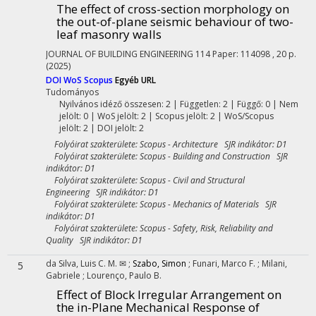
The effect of cross-section morphology on
the out-of-plane seismic behaviour of two-
leaf masonry walls
JOURNAL OF BUILDING ENGINEERING
114
Paper: 114098 , 20 p.
(2025)
DOI
WoS
Scopus
Egyéb URL
Tudományos
Nyilvános idéző összesen: 2
| Független: 2 | Függő: 0 | Nem
jelölt: 0 | WoS jelölt: 2 | Scopus jelölt: 2 | WoS/Scopus
jelölt: 2 | DOI jelölt: 2
Folyóirat szakterülete: Scopus - Architecture SJR indikátor: D1
Folyóirat szakterülete: Scopus - Building and Construction SJR
indikátor: D1
Folyóirat szakterülete: Scopus - Civil and Structural
Engineering SJR indikátor: D1
Folyóirat szakterülete: Scopus - Mechanics of Materials SJR
indikátor: D1
Folyóirat szakterülete: Scopus - Safety, Risk, Reliability and
Quality SJR indikátor: D1
da Silva, Luis C. M. ✉
;
Szabo, Simon
;
Funari, Marco F.
;
Milani,
5
Gabriele
;
Lourenço, Paulo B.
Effect of Block Irregular Arrangement on
the in-Plane Mechanical Response of