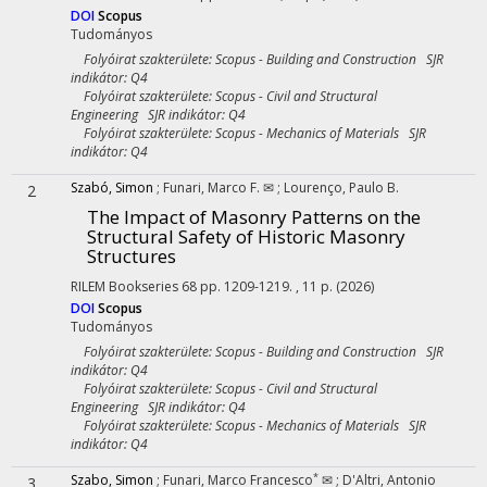
DOI
Scopus
Tudományos
Folyóirat szakterülete: Scopus - Building and Construction SJR
indikátor: Q4
Folyóirat szakterülete: Scopus - Civil and Structural
Engineering SJR indikátor: Q4
Folyóirat szakterülete: Scopus - Mechanics of Materials SJR
indikátor: Q4
Szabó, Simon
;
Funari, Marco F. ✉
;
Lourenço, Paulo B.
2
The Impact of Masonry Patterns on the
Structural Safety of Historic Masonry
Structures
RILEM Bookseries
68
pp. 1209-1219. , 11 p.
(2026)
DOI
Scopus
Tudományos
Folyóirat szakterülete: Scopus - Building and Construction SJR
indikátor: Q4
Folyóirat szakterülete: Scopus - Civil and Structural
Engineering SJR indikátor: Q4
Folyóirat szakterülete: Scopus - Mechanics of Materials SJR
indikátor: Q4
*
Szabo, Simon
;
Funari, Marco Francesco
✉
;
D'Altri, Antonio
3