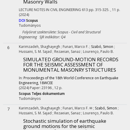
Masonry Walls
LECTURE NOTES IN CIVIL ENGINEERING
613
pp. 315-325. , 11 p.
(2024)
DOI
Scopus
Tudományos
Folyóirat szakterülete: Scopus - Civil and Structural
Engineering SJR indikátor: Q4
Karimzadeh, Shaghayegh
;
Funari, Marco F.
;
Szabó, Simon
;
6
Hussaini, S. M. Sajad
;
Rezaeian, Sanaz
;
Lourenço, Paulo B.
SIMULATED GROUND-MOTION RECORDS
FOR THE SEISMIC ASSESSMENT OF
MONUMENTAL MASONRY STRUCTURES
In:
Proceedings of the 18th World Conference on Earthquake
Engineering, 18WCEE
(2024)
Paper: 23196 , 12 p.
Scopus
Teljes dokumentum
Tudományos
Karimzadeh, Shaghayegh
;
Funari, Marco F. ✉
;
Szabó, Simon
;
7
Hussaini, S. M. Sajad
;
Rezaeian, Sanaz
;
Lourenço, Paulo B.
Stochastic simulation of earthquake
ground motions for the seismic