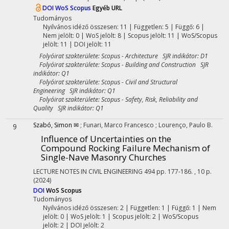
DOI
WoS
Scopus
Egyéb URL
Tudományos
Nyilvános idéző összesen: 11
| Független: 5 | Függő: 6 |
Nem jelölt: 0 | WoS jelölt: 8 | Scopus jelölt: 11 | WoS/Scopus
jelölt: 11 | DOI jelölt: 11
Folyóirat szakterülete: Scopus - Architecture SJR indikátor: D1
Folyóirat szakterülete: Scopus - Building and Construction SJR
indikátor: Q1
Folyóirat szakterülete: Scopus - Civil and Structural
Engineering SJR indikátor: Q1
Folyóirat szakterülete: Scopus - Safety, Risk, Reliability and
Quality SJR indikátor: Q1
Szabó, Simon ✉
;
Funari, Marco Francesco
;
Lourenço, Paulo B.
9
Influence of Uncertainties on the
Compound Rocking Failure Mechanism of
Single-Nave Masonry Churches
LECTURE NOTES IN CIVIL ENGINEERING
494
pp. 177-186. , 10 p.
(2024)
DOI
WoS
Scopus
Tudományos
Nyilvános idéző összesen: 2
| Független: 1 | Függő: 1 | Nem
jelölt: 0 | WoS jelölt: 1 | Scopus jelölt: 2 | WoS/Scopus
jelölt: 2 | DOI jelölt: 2