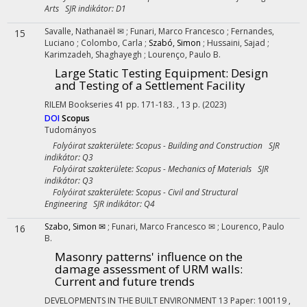
Arts SJR indikátor: D1
Savalle, Nathanaël ✉
;
Funari, Marco Francesco
;
Fernandes,
15
Luciano
;
Colombo, Carla
;
Szabó, Simon
;
Hussaini, Sajad
;
Karimzadeh, Shaghayegh
;
Lourenço, Paulo B.
Large Static Testing Equipment: Design
and Testing of a Settlement Facility
RILEM Bookseries
41
pp. 171-183. , 13 p.
(2023)
DOI
Scopus
Tudományos
Folyóirat szakterülete: Scopus - Building and Construction SJR
indikátor: Q3
Folyóirat szakterülete: Scopus - Mechanics of Materials SJR
indikátor: Q3
Folyóirat szakterülete: Scopus - Civil and Structural
Engineering SJR indikátor: Q4
Szabo, Simon ✉
;
Funari, Marco Francesco ✉
;
Lourenco, Paulo
16
B.
Masonry patterns' influence on the
damage assessment of URM walls:
Current and future trends
DEVELOPMENTS IN THE BUILT ENVIRONMENT
13
Paper: 100119 ,