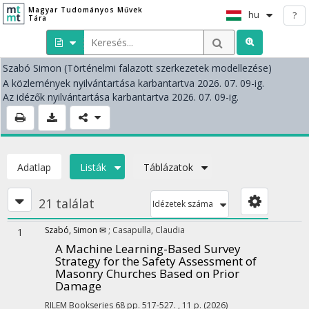
Magyar Tudományos Művek
hu
?
Tára
Szabó Simon
(Történelmi falazott szerkezetek modellezése)
A közlemények nyilvántartása karbantartva 2026. 07. 09-ig.
Az idézők nyilvántartása karbantartva 2026. 07. 09-ig.
Adatlap
Listák
Táblázatok
21 találat
Idézetek száma
Szabó, Simon ✉
;
Casapulla, Claudia
1
A Machine Learning-Based Survey
Strategy for the Safety Assessment of
Masonry Churches Based on Prior
Damage
RILEM Bookseries
68
pp. 517-527. , 11 p.
(2026)