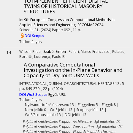
TO IMPLEMENT EFFICIENT DIGITAL
TWINS OF HISTORICAL MASONRY
STRUCTURES
In:
9th European Congress on Computational Methods in
Applied Sciences and Engineering, ECCOMAS 2024
Scipedia S.L.
(2024)
Paper: 092 , 11 p.
DOI
Scopus
Tudományos
Wilson, Rhea
;
Szabó, Simon
;
Funari, Marco Francesco
;
Pulatsu,
14
Bora ✉
;
Lourenço, Paulo B.
A Comparative Computational
Investigation on the In-Plane Behavior and
Capacity of Dry-Joint URM Walls
INTERNATIONAL JOURNAL OF ARCHITECTURAL HERITAGE
18
:
5
pp. 849-870. , 22 p.
(2024)
DOI
WoS
Scopus
Egyéb URL
Tudományos
Nyilvános idéző összesen: 13
| Független: 5 | Függő: 8 |
Nem jelölt: 0 | WoS jelölt: 13 | Scopus jelölt: 13 |
WoS/Scopus jelölt: 13 | DOI jelölt: 13
Folyóirat szakterülete: Scopus - Architecture SJR indikátor: D1
Folyóirat szakterülete: Scopus - Conservation SJR indikátor: D1
Folyóirat szakterülete: Scopus - Visual Arts and Performing