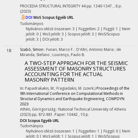
PROCEDIA STRUCTURAL INTEGRITY
44
pp. 1340-1347. , 8 p.
(2023)
DOI
WoS
Scopus
Egyéb URL
Tudományos
Nyilvános idéző összesen: 3
| Független: 2 | Függő: 1 | Nem
jelölt: 0 | WoS jelölt: 3 | Scopus jelölt: 3 | WoS/Scopus
jelölt: 3 | DOI jelölt: 3
Szabò, Simon
;
Funari, Marco F.
;
D'Altri, Antonio Maria
;
de
18
Miranda, Stefano
;
Lourenço, Paulo B.
A TWO-STEP APPROACH FOR THE SEISMIC
ASSESSMENT OF MASONRY STRUCTURES
ACCOUNTING FOR THE ACTUAL
MASONRY PATTERN
In: Papadrakakis, M.; Fragiadakis, M. (szerk.)
Proceedings of the
9th International Conference on Computational Methods in
Structural Dynamics and Earthquake Engineering, COMPDYN
2023
Athén, Görögország :
National Technical University of Athens
(2023)
pp. 872-881. Paper: 10442 , 10 p.
DOI
Scopus
Egyéb URL
Tudományos
Nyilvános idéző összesen: 1
| Független: 1 | Függő: 0 | Nem
jelölt: 0 | WoS jelölt: 1 | Scopus jelölt: 1 | WoS/Scopus