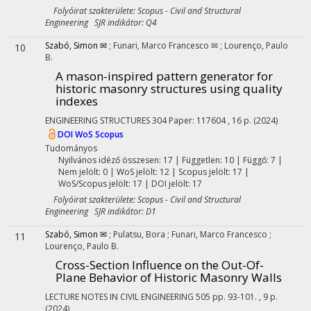
Folyóirat szakterülete: Scopus - Civil and Structural
Engineering SJR indikátor: Q4
Szabó, Simon ✉
;
Funari, Marco Francesco ✉
;
Lourenço, Paulo
10
B.
A mason-inspired pattern generator for
historic masonry structures using quality
indexes
ENGINEERING STRUCTURES
304
Paper: 117604 , 16 p.
(2024)
DOI
WoS
Scopus
Tudományos
Nyilvános idéző összesen: 17
| Független: 10 | Függő: 7 |
Nem jelölt: 0 | WoS jelölt: 12 | Scopus jelölt: 17 |
WoS/Scopus jelölt: 17 | DOI jelölt: 17
Folyóirat szakterülete: Scopus - Civil and Structural
Engineering SJR indikátor: D1
Szabó, Simon ✉
;
Pulatsu, Bora
;
Funari, Marco Francesco
;
11
Lourenço, Paulo B.
Cross-Section Influence on the Out-Of-
Plane Behavior of Historic Masonry Walls
LECTURE NOTES IN CIVIL ENGINEERING
505
pp. 93-101. , 9 p.
(2024)