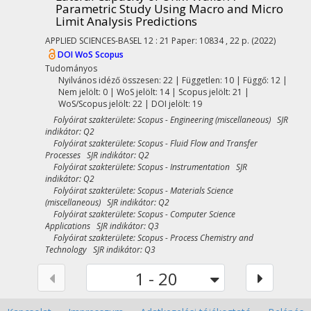
Parametric Study Using Macro and Micro
Limit Analysis Predictions
APPLIED SCIENCES-BASEL
12
:
21
Paper: 10834 , 22 p.
(2022)
DOI
WoS
Scopus
Tudományos
Nyilvános idéző összesen: 22
| Független: 10 | Függő: 12 |
Nem jelölt: 0 | WoS jelölt: 14 | Scopus jelölt: 21 |
WoS/Scopus jelölt: 22 | DOI jelölt: 19
Folyóirat szakterülete: Scopus - Engineering (miscellaneous) SJR
indikátor: Q2
Folyóirat szakterülete: Scopus - Fluid Flow and Transfer
Processes SJR indikátor: Q2
Folyóirat szakterülete: Scopus - Instrumentation SJR
indikátor: Q2
Folyóirat szakterülete: Scopus - Materials Science
(miscellaneous) SJR indikátor: Q2
Folyóirat szakterülete: Scopus - Computer Science
Applications SJR indikátor: Q3
Folyóirat szakterülete: Scopus - Process Chemistry and
Technology SJR indikátor: Q3
1 - 20