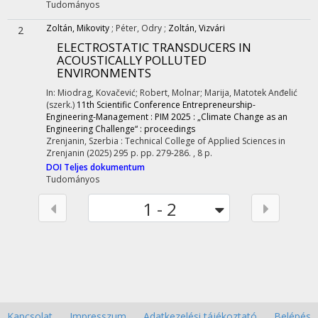
Tudományos
Zoltán, Mikovity
;
Péter, Odry
;
Zoltán, Vizvári
2
ELECTROSTATIC TRANSDUCERS IN
ACOUSTICALLY POLLUTED
ENVIRONMENTS
In: Miodrag, Kovačević; Robert, Molnar; Marija, Matotek Anđelić
(szerk.)
11th Scientific Conference Entrepreneurship-
Engineering-Management : PIM 2025 : „Climate Change as an
Engineering Challenge“ : proceedings
Zrenjanin, Szerbia :
Technical College of Applied Sciences in
Zrenjanin
(2025)
295 p.
pp. 279-286. , 8 p.
DOI
Teljes dokumentum
Tudományos
1 - 2
Kapcsolat
Impresszum
Adatkezelési tájékoztató
Belépés