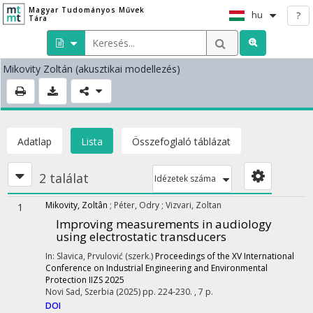
Magyar Tudományos Művek
hu
?
Tára
Mikovity Zoltán
(akusztikai modellezés)
Adatlap
Lista
Összefoglaló táblázat
2 találat
Idézetek száma
Mikovity, Zoltân
;
Péter, Odry
;
Vizvari, Zoltan
1
Improving measurements in audiology
using electrostatic transducers
In: Slavica, Prvulović (szerk.)
Proceedings of the XV International
Conference on Industrial Engineering and Environmental
Protection IIZS 2025
Novi Sad, Szerbia
(2025)
pp. 224-230. , 7 p.
DOI