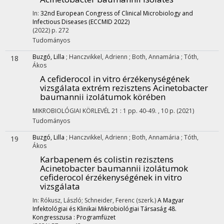
In:
32nd European Congress of Clinical Microbiology and
Infectious Diseases (ECCMID 2022)
(2022)
p. 272
Tudományos
Buzgó, Lilla
;
Hanczvikkel, Adrienn
;
Both, Annamária
;
Tóth,
18
Ákos
A cefiderocol in vitro érzékenységének
vizsgálata extrém rezisztens Acinetobacter
baumannii izolátumok körében
MIKROBIOLÓGIAI KÖRLEVÉL
21
:
1
pp. 40-49. , 10 p.
(2021)
Tudományos
Buzgó, Lilla
;
Hanczvikkel, Adrienn
;
Both, Annamária
;
Tóth,
19
Ákos
Karbapenem és colistin rezisztens
Acinetobacter baumannii izolátumok
cefiderocol érzékenységének in vitro
vizsgálata
In: Rókusz, László; Schneider, Ferenc (szerk.)
A Magyar
Infektológiai és Klinikai Mikrobiológiai Társaság 48.
Kongresszusa : Programfüzet