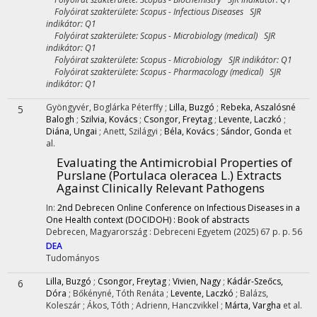
Folyóirat szakterülete: Scopus - Infectious Diseases SJR
indikátor: Q1
Folyóirat szakterülete: Scopus - Microbiology (medical) SJR
indikátor: Q1
Folyóirat szakterülete: Scopus - Microbiology SJR indikátor: Q1
Folyóirat szakterülete: Scopus - Pharmacology (medical) SJR
indikátor: Q1
Gyöngyvér, Boglárka Péterffy
;
Lilla, Buzgó
;
Rebeka, Aszalósné
5
Balogh
;
Szilvia, Kovács
;
Csongor, Freytag
;
Levente, Laczkó
;
Diána, Ungai
;
Anett, Szilágyi
;
Béla, Kovács
;
Sándor, Gonda
et
al.
Evaluating the Antimicrobial Properties of
Purslane (Portulaca oleracea L.) Extracts
Against Clinically Relevant Pathogens
In:
2nd Debrecen Online Conference on Infectious Diseases in a
One Health context (DOCIDOH) : Book of abstracts
Debrecen, Magyarország :
Debreceni Egyetem
(2025)
67 p.
p. 56
DEA
Tudományos
Lilla, Buzgó
;
Csongor, Freytag
;
Vivien, Nagy
;
Kádár-Szeőcs,
6
Dóra
;
Bőkényné, Tóth Renáta
;
Levente, Laczkó
;
Balázs,
Koleszár
;
Ákos, Tóth
;
Adrienn, Hanczvikkel
;
Márta, Vargha
et al.