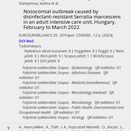
Damjanova, Ivelina
et al.
Nosocomial outbreak caused by
disinfectant-resistant Serratia marcescens
in an adult intensive care unit, Hungary,
February to March 2022
EUROSURVEILLANCE
29
:
26
Paper: 2300492 , 12 p.
(2024)
DOI
WoS
Tudományos
Nyilvános idéző összesen: 9
| Független: 9 | Függő: 0 | Nem
jelölt: 0 | WoS jelölt: 9 | Scopus jelölt: 1 | WoS/Scopus
jelölt: 9 | DOI jelölt: 9
Folyóirat szakterülete: Scopus - Epidemiology SJR indikátor: D1
Folyóirat szakterülete: Scopus - Infectious Diseases SJR
indikátor: D1
Folyóirat szakterülete: Scopus - Medicine (miscellaneous) SJR
indikátor: D1
Folyóirat szakterülete: Scopus - Microbiology (medical) SJR
indikátor: D1
Folyóirat szakterülete: Scopus - Microbiology SJR indikátor: D1
Folyóirat szakterülete: Scopus - Public Health, Environmental and
Occupational Health SJR indikátor: D1
Folyóirat szakterülete: Scopus - Virology SJR indikátor: D1
A., Hanczvikkel
;
Á., Tóth
;
I. A., Kopcsóné Németh
;
O., Bazsó
;
L.,
9