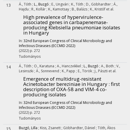
Á., Tóth
;
L., Buzgó
;
E., Ungvári
;
K., Tóth
;
D., Göbhardter
;
Á.,
13
Hajdu
;
R., Kollár
;
K., Kamotsay
;
B., Balázs
;
K., Kristóf
et al.
High prevalence of hypervirulence-
associated genes in carbapenemase-
producing Klebsiella pneumoniae isolates
in Hungary
In:
32nd European Congress of Clinical Microbiology and
Infectious Diseases (ECCMID 2022)
(2022)
p. 272
Tudományos
Á., Tóth
;
O., Karatuna
;
A., Hanczvikkel
;
L., Buzgó
;
A., Both
;
V.,
14
Lesinszki
;
Á., Sonnevend
;
K., Papp
;
E., Török
;
J., Pászti
et al.
Emergence of multidrug-resistant
Acinetobacter bereziniae in Hungary : first
description of OXA-58 and VIM-4 co-
producing isolates
In:
32nd European Congress of Clinical Microbiology and
Infectious Diseases (ECCMID 2022)
(2022)
p. 272
Tudományos
Buzgó, Lilla
;
Kiss, Zsanett
;
Göbhardter, Dániel
;
Tóth, Ákos
15