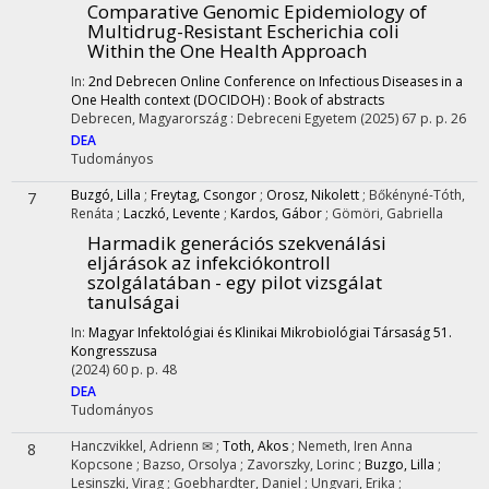
Comparative Genomic Epidemiology of
Multidrug-Resistant Escherichia coli
Within the One Health Approach
In:
2nd Debrecen Online Conference on Infectious Diseases in a
One Health context (DOCIDOH) : Book of abstracts
Debrecen, Magyarország :
Debreceni Egyetem
(2025)
67 p.
p. 26
DEA
Tudományos
Buzgó, Lilla
;
Freytag, Csongor
;
Orosz, Nikolett
;
Bőkényné-Tóth,
7
Renáta
;
Laczkó, Levente
;
Kardos, Gábor
;
Gömöri, Gabriella
Harmadik generációs szekvenálási
eljárások az infekciókontroll
szolgálatában - egy pilot vizsgálat
tanulságai
In:
Magyar Infektológiai és Klinikai Mikrobiológiai Társaság 51.
Kongresszusa
(2024)
60 p.
p. 48
DEA
Tudományos
Hanczvikkel, Adrienn ✉
;
Toth, Akos
;
Nemeth, Iren Anna
8
Kopcsone
;
Bazso, Orsolya
;
Zavorszky, Lorinc
;
Buzgo, Lilla
;
Lesinszki, Virag
;
Goebhardter, Daniel
;
Ungvari, Erika
;