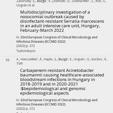
Závorszky
;
L., Buzgó
;
V., Lesinszki
;
D., Göbhardter
;
Z., Kiss
;
E.,
Ungvári
et al.
Multidisciplinary investigation of a
nosocomial outbreak caused by
disinfectant-resistant Serratia marcescens
in an adult intensive care unit, Hungary,
February-March 2022
In:
32nd European Congress of Clinical Microbiology and
Infectious Diseases (ECCMID 2022)
(2022)
p. 272
Tudományos
A., Hanczvikkel
;
Á., Hajdu
;
L., Buzgó
;
E., Ungvári
;
G., Kardos
;
Á.,
10
Tóth
Carbapenem-resistant Acinetobacter
baumannii causing healthcare-associated
bloodstream infections in Hungary in
2018-2019 and in 2020-2021
:$bepidemiological and genomic
epidemiological aspects
In:
32nd European Congress of Clinical Microbiology and
Infectious Diseases (ECCMID 2022)
(2022)
p. 272