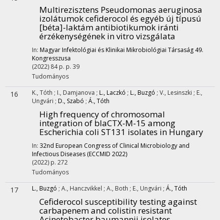
Multirezisztens Pseudomonas aeruginosa
izolátumok cefiderocol és egyéb új típusú
[béta]-laktám antibiotikumok iránti
érzékenységének in vitro vizsgálata
In:
Magyar Infektológiai és Klinikai Mikrobiológiai Társaság 49.
Kongresszusa
(2022)
84 p.
p. 39
Tudományos
K., Tóth
;
I., Damjanova
;
L., Laczkó
;
L., Buzgó
;
V., Lesinszki
;
E.,
16
Ungvári
;
D., Szabó
;
Á., Tóth
High frequency of chromosomal
integration of blaCTX-M-15 among
Escherichia coli ST131 isolates in Hungary
In:
32nd European Congress of Clinical Microbiology and
Infectious Diseases (ECCMID 2022)
(2022)
p. 272
Tudományos
L., Buzgó
;
A., Hanczvikkel
;
A., Both
;
E., Ungvári
;
Á., Tóth
17
Cefiderocol susceptibility testing against
carbapenem and colistin resistant
Acinetobacter baumannii isolates