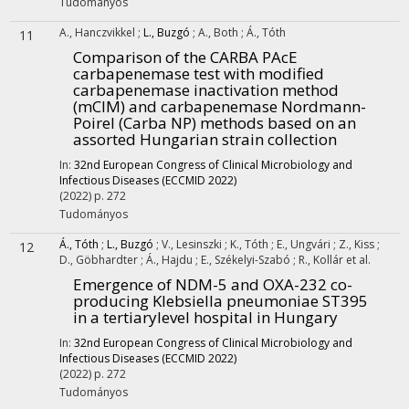
Tudományos
A., Hanczvikkel
;
L., Buzgó
;
A., Both
;
Á., Tóth
11
Comparison of the CARBA PAcE
carbapenemase test with modified
carbapenemase inactivation method
(mCIM) and carbapenemase Nordmann-
Poirel (Carba NP) methods based on an
assorted Hungarian strain collection
In:
32nd European Congress of Clinical Microbiology and
Infectious Diseases (ECCMID 2022)
(2022)
p. 272
Tudományos
Á., Tóth
;
L., Buzgó
;
V., Lesinszki
;
K., Tóth
;
E., Ungvári
;
Z., Kiss
;
12
D., Göbhardter
;
Á., Hajdu
;
E., Székelyi-Szabó
;
R., Kollár
et al.
Emergence of NDM-5 and OXA-232 co-
producing Klebsiella pneumoniae ST395
in a tertiarylevel hospital in Hungary
In:
32nd European Congress of Clinical Microbiology and
Infectious Diseases (ECCMID 2022)
(2022)
p. 272
Tudományos