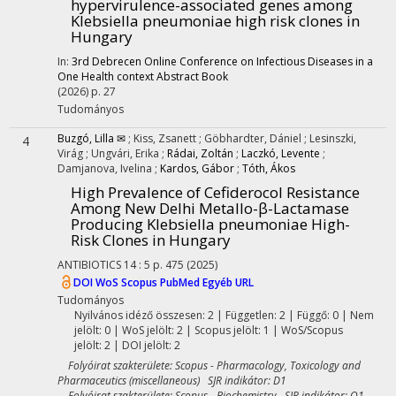
hypervirulence-associated genes among
Klebsiella pneumoniae high risk clones in
Hungary
In:
3rd Debrecen Online Conference on Infectious Diseases in a
One Health context Abstract Book
(2026)
p. 27
Tudományos
Buzgó, Lilla ✉
;
Kiss, Zsanett
;
Göbhardter, Dániel
;
Lesinszki,
4
Virág
;
Ungvári, Erika
;
Rádai, Zoltán
;
Laczkó, Levente
;
Damjanova, Ivelina
;
Kardos, Gábor
;
Tóth, Ákos
High Prevalence of Cefiderocol Resistance
Among New Delhi Metallo-β-Lactamase
Producing Klebsiella pneumoniae High-
Risk Clones in Hungary
ANTIBIOTICS
14
:
5
p. 475
(2025)
DOI
WoS
Scopus
PubMed
Egyéb URL
Tudományos
Nyilvános idéző összesen: 2
| Független: 2 | Függő: 0 | Nem
jelölt: 0 | WoS jelölt: 2 | Scopus jelölt: 1 | WoS/Scopus
jelölt: 2 | DOI jelölt: 2
Folyóirat szakterülete: Scopus - Pharmacology, Toxicology and
Pharmaceutics (miscellaneous) SJR indikátor: D1
Folyóirat szakterülete: Scopus - Biochemistry SJR indikátor: Q1