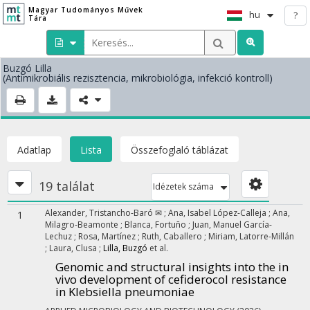
Magyar Tudományos Művek
hu
?
Tára
Buzgó Lilla
(Antimikrobiális rezisztencia, mikrobiológia, infekció kontroll)
Adatlap
Lista
Összefoglaló táblázat
19 találat
Idézetek száma
Alexander, Tristancho-Baró ✉
;
Ana, Isabel López-Calleja
;
Ana,
1
Milagro-Beamonte
;
Blanca, Fortuño
;
Juan, Manuel García-
Lechuz
;
Rosa, Martínez
;
Ruth, Caballero
;
Miriam, Latorre-Millán
;
Laura, Clusa
;
Lilla, Buzgó
et al.
Genomic and structural insights into the in
vivo development of cefiderocol resistance
in Klebsiella pneumoniae