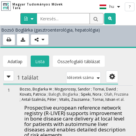
Magyar Tudományos Művek
hu
?
Tára
Bozsó Boglárka
(gasztroenterológia, hepatológia)
Adatlap
Lista
Összefoglaló táblázat
1 találat
Idézetek száma
Bozso, Boglarka ✉
;
Mogyorossy, Sandor
;
Tornai, David
;
1
Kovats, Patricia
;
Balogh, Boglarka
;
Sipeki, Nora
;
Olah, Fruzsina
;
Antal-Szalmás, Péter
;
Vitalis, Zsuzsanna
;
Tornai, Istvan
et al.
Prospective european reference network
registry (R-LIVER) supports improvement
in bone disease care delivery at local level
for patients with autoimmune liver
diseases and enables detailed description
of risk elements