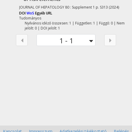
JOURNAL OF HEPATOLOGY
80
:
Supplement 1
p. S313
(2024)
DOI
WoS
Egyéb URL
Tudományos
Nyilvános idéző összesen: 1
| Független: 1 | Függő: 0 | Nem
jelölt: 0 | DOI jelölt: 1
1 - 1
Kapcsolat
Impresszum
Adatkezelési tájékoztató
Belépés