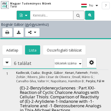
Magyar Tudományos Művek
hu
?
Tára
Bognár Gábor
(gyógyszerész)
Adatlap
Lista
Összefoglaló táblázat
6 találat
Idézetek száma
Kadlecsik, Csaba
;
Bognár, Gábor
;
Kenari, Fatemeh
;
Pintér,
1
Zoltán
;
Ribeiro, Júlio César de Oliveira
;
Envall, Mário G
;
Carvalho-Silva, Valter H
;
Napolitano, Hamilton B
;
Perjési, Pál ✉
(E)-2-Benzylidenecyclanones : Part XXI-
Reaction of Cyclic Chalcone Analogs with
Cellular Thiols: Comparison of Reactivity
of (E)-2-Arylidene-1-Indanone with -1-
Tetralone and -1-Benzosuberone Analogs
in Thia-Michael Reactions.