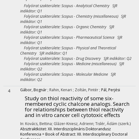
Folyóirat szakterülete: Scopus - Analytical Chemistry SJR
indikátor: Q1
Folyóirat szakterülete: Scopus - Chemistry (miscellaneous) SJR
indikátor: Q1
Folyóirat szakterülete: Scopus - Organic Chemistry SJR
indikátor: Q1
Folyóirat szakterülete: Scopus - Pharmaceutical Science SJR
indikátor: Q1
Folyóirat szakterülete: Scopus - Physical and Theoretical
Chemistry SJR indikátor: Q1
Folyóirat szakterülete: Scopus - Drug Discovery SJR indikátor: Q2
Folyóirat szakterülete: Scopus - Medicine (miscellaneous) SJR
indikátor: Q2
Folyóirat szakterülete: Scopus - Molecular Medicine SJR
indikátor: Q2
Gábor, Bognár
;
Rahin, Kenari
;
Zoltán, Pintér
;
Pál, Perjési
4
Study on thiol reactivity of some six-
membered cyclic chalcone analogs. Search
for relationships between thiol reactivity
and in vitro cancer cell cytotoxic effects
In: Kovács, Bettina; Glázer-Kniesz, Adrienn; Tislér, Ádám (szerk.)
Absztraktkötet: XII. Interdiszciplináris Doktorandusz
Konferencia = Book of Abstract: XII. Interdisciplinary Doctoral