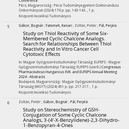
Conference
Pécs, Magyarország :
Pécsi Tudományegyetem Doktorandusz
Önkormányzat
(2024)
176 p.
pp. 143-143. , 1 p.
Központi kezelésű
Tudományos
Gábor, Bognár
;
Fatemeh, Kenari
;
Zoltán, Pintér
;
Pál, Perjési
5
Study on Thiol Reactivity of Some Six-
Membered Cyclic Chalcone Analogs.
Search for Relationships Between Thiol
Reactivity and In Vitro Cancer Cell
Cytotoxic Effects
In: Magyar Gyógyszerésztudományi Társaság; EUFEPS - Magyar
Gyógyszerésztudományi Társaság; EUFEPS (szerk.)
Congressus
Pharmaceuticus Hungaricus XVII. and EUFEPS Annual Meeting
2024 : Abstracts
Budapest, Magyarország :
Magyar Gyógyszerésztudományi
Társaság (MGYT)
(2024)
451 p.
pp. 217-217. , 1 p.
Központi kezelésű
Tudományos
Zoltán, Pintér
;
Gábor, Bognár
;
Pál, Perjési
6
Study on Stereochemistry of GSH-
Conjugation of Some Cyclic Chalcone
Analogs, 3-(4’-X-Benzylidene)-2,3-Dihydro-
1-Benzopyran-4-Ones