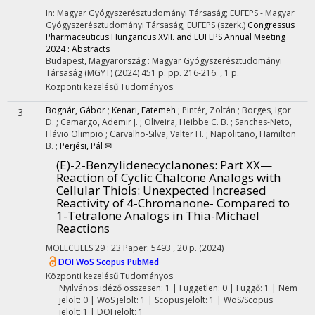
In: Magyar Gyógyszerésztudományi Társaság; EUFEPS - Magyar
Gyógyszerésztudományi Társaság; EUFEPS (szerk.)
Congressus
Pharmaceuticus Hungaricus XVII. and EUFEPS Annual Meeting
2024 : Abstracts
Budapest, Magyarország :
Magyar Gyógyszerésztudományi
Társaság (MGYT)
(2024)
451 p.
pp. 216-216. , 1 p.
Központi kezelésű
Tudományos
Bognár, Gábor
;
Kenari, Fatemeh
;
Pintér, Zoltán
;
Borges, Igor
3
D.
;
Camargo, Ademir J.
;
Oliveira, Heibbe C. B.
;
Sanches-Neto,
Flávio Olimpio
;
Carvalho-Silva, Valter H.
;
Napolitano, Hamilton
B.
;
Perjési, Pál ✉
(E)-2-Benzylidenecyclanones: Part XX—
Reaction of Cyclic Chalcone Analogs with
Cellular Thiols: Unexpected Increased
Reactivity of 4-Chromanone- Compared to
1-Tetralone Analogs in Thia-Michael
Reactions
MOLECULES
29
:
23
Paper: 5493 , 20 p.
(2024)
DOI
WoS
Scopus
PubMed
Központi kezelésű
Tudományos
Nyilvános idéző összesen: 1
| Független: 0 | Függő: 1 | Nem
jelölt: 0 | WoS jelölt: 1 | Scopus jelölt: 1 | WoS/Scopus
jelölt: 1 | DOI jelölt: 1