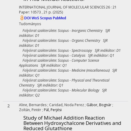
INTERNATIONAL JOURNAL OF MOLECULAR SCIENCES
26
:
21
Paper: 10573 , 21 p.
(2025)
DOI
WoS
Scopus
PubMed
Tudományos
Folyóirat szakterülete: Scopus - Inorganic Chemistry SJR
indikátor: D1
Folyóirat szakterülete: Scopus - Organic Chemistry SJR
indikátor: D1
Folyóirat szakterülete: Scopus - Spectroscopy SJR indikátor: D1
Folyóirat szakterülete: Scopus - Catalysis SJR indikátor: Q1
Folyóirat szakterülete: Scopus - Computer Science
Applications SJR indikátor: Q1
Folyóirat szakterülete: Scopus - Medicine (miscellaneous) SJR
indikátor: Q1
Folyóirat szakterülete: Scopus - Physical and Theoretical
Chemistry SJR indikátor: Q1
Folyóirat szakterülete: Scopus - Molecular Biology SJR
indikátor: Q2
Aline, Bernardes
;
Caridad, Noda Perez
;
Gábor, Bognár
;
2
Zoltán, Pintér
;
Pál, Perjési
Study of Michael Addition Reaction
Between Hydroxychalcone Derivatives and
Reduced Glutathione