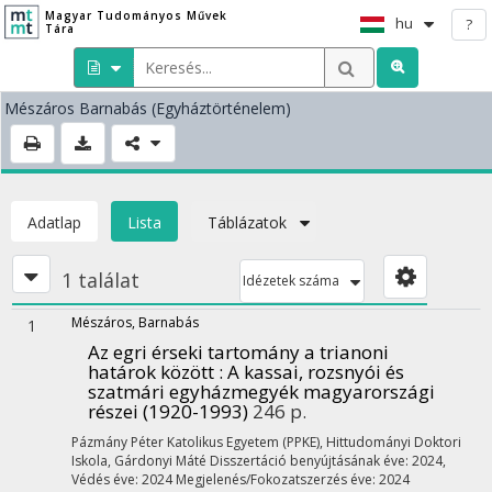
Magyar Tudományos Művek
hu
?
Tára
Mészáros Barnabás
(Egyháztörténelem)
Adatlap
Lista
Táblázatok
1 találat
Idézetek száma
Mészáros, Barnabás
1
Az egri érseki tartomány a trianoni
határok között : A kassai, rozsnyói és
szatmári egyházmegyék magyarországi
részei (1920-1993)
246 p.
Pázmány Péter Katolikus Egyetem (PPKE)
,
Hittudományi Doktori
Iskola,
Gárdonyi Máté
Disszertáció benyújtásának éve: 2024,
Védés éve: 2024
Megjelenés/Fokozatszerzés éve: 2024