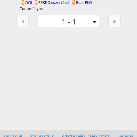
DOI
PPKE Disszertáció
Real-PhD
Tudományos
1 - 1
Kapcsolat
Impresszum
Adatkezelési tájékoztató
Belépés