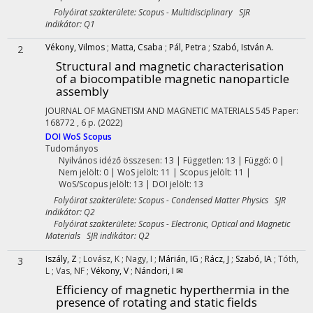
Folyóirat szakterülete: Scopus - Multidisciplinary SJR
indikátor: Q1
Vékony, Vilmos
;
Matta, Csaba
;
Pál, Petra
;
Szabó, István A.
2
Structural and magnetic characterisation
of a biocompatible magnetic nanoparticle
assembly
JOURNAL OF MAGNETISM AND MAGNETIC MATERIALS
545
Paper:
168772 , 6 p.
(2022)
DOI
WoS
Scopus
Tudományos
Nyilvános idéző összesen: 13
| Független: 13 | Függő: 0 |
Nem jelölt: 0 | WoS jelölt: 11 | Scopus jelölt: 11 |
WoS/Scopus jelölt: 13 | DOI jelölt: 13
Folyóirat szakterülete: Scopus - Condensed Matter Physics SJR
indikátor: Q2
Folyóirat szakterülete: Scopus - Electronic, Optical and Magnetic
Materials SJR indikátor: Q2
Iszály, Z
;
Lovász, K
;
Nagy, I
;
Márián, IG
;
Rácz, J
;
Szabó, IA
;
Tóth,
3
L
;
Vas, NF
;
Vékony, V
;
Nándori, I ✉
Efficiency of magnetic hyperthermia in the
presence of rotating and static fields