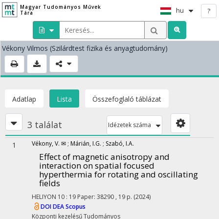
Magyar Tudományos Művek
hu
?
Tára
Vékony Vilmos
(Szilárdtest fizika és anyagtudomány)
Adatlap
Lista
Összefoglaló táblázat
3 találat
Idézetek száma
Vékony, V. ✉
;
Márián, I.G.
;
Szabó, I.A.
1
Effect of magnetic anisotropy and
interaction on spatial focused
hyperthermia for rotating and oscillating
fields
HELIYON
10
:
19
Paper: 38290 , 19 p.
(2024)
DOI
DEA
Scopus
Központi kezelésű
Tudományos