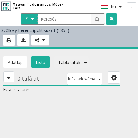
Magyar Tudományos Művek
hu
?
Tára
Szőllősy Ferenc
(politikus)
† (1854)
Adatlap
Lista
Táblázatok
0 találat
Idézetek száma
Ez a lista üres