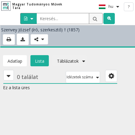
Magyar Tudományos Művek
hu
?
Tára
Szenvey József
(író, szerkesztő)
† (1857)
Adatlap
Lista
Táblázatok
0 találat
Idézetek száma
Ez a lista üres