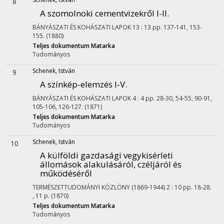
8
A szomolnoki cementvizekről I-II.
BÁNYÁSZATI ÉS KOHÁSZATI LAPOK
13
:
13
pp. 137-141, 153-
155.
(1880)
Teljes dokumentum
Matarka
Tudományos
Schenek, István
9
A színkép-elemzés I-V.
BÁNYÁSZATI ÉS KOHÁSZATI LAPOK
4
:
4
pp. 28-30, 54-55, 90-91,
105-106, 126-127.
(1871)
Teljes dokumentum
Matarka
Tudományos
Schenek, István
10
A külföldi gazdasági vegykisérleti
állomások alakulásáról, czéljáról és
működéséről
TERMÉSZETTUDOMÁNYI KÖZLÖNY (1869-1944)
2
:
10
pp. 18-28.
, 11 p.
(1870)
Teljes dokumentum
Matarka
Tudományos