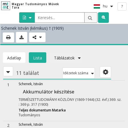
Magyar Tudományos Művek
hu
?
Tára
Schenek István
(kémikus)
† (1909)
Adatlap
Lista
Táblázatok
11 találat
Idézetek száma
Schenek, István
1
Akkumulátor készítése
TERMÉSZETTUDOMÁNYI KÖZLÖNY (1869-1944)
(32. évf.) 369. sz.
:
369
p. 317
(1900)
Teljes dokumentum
Matarka
Tudományos
Schenek, István
2