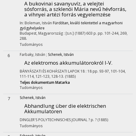
A bukovinai savanyuvíz, a velejtei
sósforrás, a szklenói Mária nevű hévforrás,
a vihnyei artézi forrás vegyelemzése
In: Boleman, István
Fürdőtan, kiváló tekintettel a magyarhoni
gyógyhelyekre
Budapest, Magyarország :
[s.n.]
(1887)
603 p.
pp. 101-244, 269,
288.
Tudományos
Farbaky, István
;
Schenek, István
6
Az elektromos akkumulátorokról I-V.
BÁNYÁSZATI ÉS KOHÁSZATI LAPOK
18
:
18
pp. 93-97, 101-104,
111-114, 121-123, 128-13.
(1885)
Teljes dokumentum
Matarka
Tudományos
Schenek, István
7
Abhandlung über die elektrischen
Akkumulatoren
DINGLER'S POLYTECHNISCHES JOURNAL
?
p. ?
(1885)
Tudományos
Schenek, István