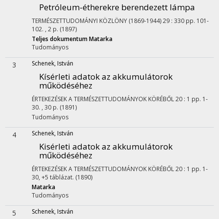
Petróleum-étherekre berendezett lámpa
TERMÉSZETTUDOMÁNYI KÖZLÖNY (1869-1944)
29
:
330
pp. 101-
102. , 2 p.
(1897)
Teljes dokumentum
Matarka
Tudományos
Schenek, István
3
Kísérleti adatok az akkumulátorok
működéséhez
ÉRTEKEZÉSEK A TERMÉSZETTUDOMÁNYOK KÖRÉBŐL
20
:
1
pp. 1-
30. , 30 p.
(1891)
Tudományos
Schenek, István
4
Kisérleti adatok az akkumulátorok
működéséhez
ÉRTEKEZÉSEK A TERMÉSZETTUDOMÁNYOK KÖRÉBŐL
20
:
1
pp. 1-
30, +5 táblázat.
(1890)
Matarka
Tudományos
Schenek, István
5