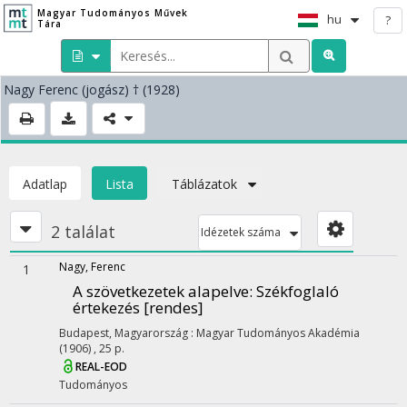
Magyar Tudományos Művek
hu
?
Tára
Nagy Ferenc
(jogász)
† (1928)
Adatlap
Lista
Táblázatok
2 találat
Idézetek száma
Nagy, Ferenc
1
A szövetkezetek alapelve
: Székfoglaló
értekezés [rendes]
Budapest, Magyarország :
Magyar Tudományos Akadémia
(1906)
,
25 p.
REAL-EOD
Tudományos