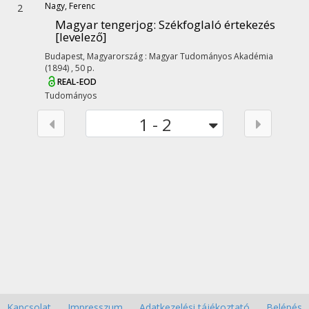
Nagy, Ferenc
2
Magyar tengerjog
: Székfoglaló értekezés
[levelező]
Budapest, Magyarország :
Magyar Tudományos Akadémia
(1894)
,
50 p.
REAL-EOD
Tudományos
1 - 2
Kapcsolat
Impresszum
Adatkezelési tájékoztató
Belépés