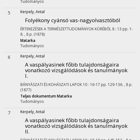
Tudományos
Kerpely, Antal
5
Folyékony cyánsó vas-nagyolvasztóból
ÉRTEKEZÉSEK A TERMÉSZETTUDOMÁNYOK KÖRÉBŐL
8
:
13
pp. 1-
8. , 8 p.
(1878)
Matarka
Tudományos
Kerpely, Antal
6
A vaspályasinek főbb tulajdonságaira
vonatkozó vizsgálódások és tanulmányok
I.
BÁNYÁSZATI ÉS KOHÁSZATI LAPOK
10
:
16-17
pp. 129-136. , 8 p.
(1877)
Teljes dokumentum
Matarka
Tudományos
Kerpely, Antal
7
A vaspályasinek főbb tulajdonságaira
vonatkozó vizsgálódások és tanulmányok
II.