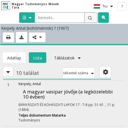
Magyar Tudományos Művek
hu
?
Tára
Kerpely Antal
(kohómérnök)
† (1907)
Adatlap
Lista
Táblázatok
10 találat
Idézetek száma
Kerpely, Antal
1
A magyar vasipar jövője (a legközelebbi
10 évben)
BÁNYÁSZATI ÉS KOHÁSZATI LAPOK
17
:
7-8
pp. 51-61. , 11 p.
(1884)
Teljes dokumentum
Matarka
Tudományos