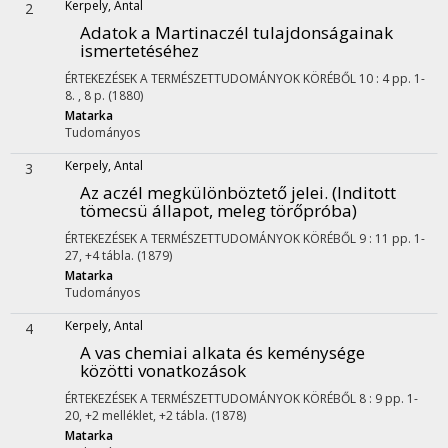
Kerpely, Antal
2
Adatok a Martinaczél tulajdonságainak
ismertetéséhez
ÉRTEKEZÉSEK A TERMÉSZETTUDOMÁNYOK KÖRÉBŐL
10
:
4
pp. 1-
8. , 8 p.
(1880)
Matarka
Tudományos
Kerpely, Antal
3
Az aczél megkülönböztető jelei. (Inditott
tömecsü állapot, meleg törőpróba)
ÉRTEKEZÉSEK A TERMÉSZETTUDOMÁNYOK KÖRÉBŐL
9
:
11
pp. 1-
27, +4 tábla.
(1879)
Matarka
Tudományos
Kerpely, Antal
4
A vas chemiai alkata és keménysége
közötti vonatkozások
ÉRTEKEZÉSEK A TERMÉSZETTUDOMÁNYOK KÖRÉBŐL
8
:
9
pp. 1-
20, +2 melléklet, +2 tábla.
(1878)
Matarka