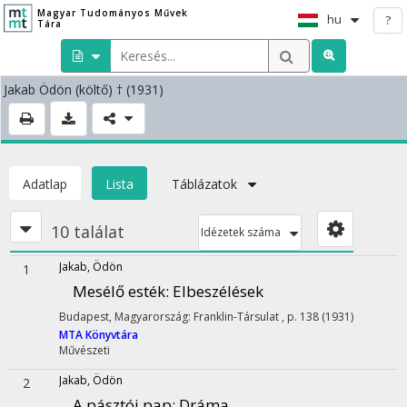
Magyar Tudományos Művek
hu
?
Tára
Jakab Ödön
(költő)
† (1931)
Adatlap
Lista
Táblázatok
10 találat
Idézetek száma
Jakab, Ödön
1
Mesélő esték
: Elbeszélések
Budapest, Magyarország: Franklin-Társulat , p. 138 (1931)
MTA Könyvtára
Művészeti
Jakab, Ödön
2
A pásztói pap
: Dráma