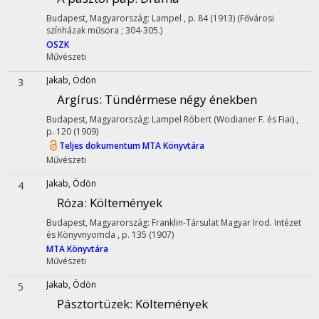
Budapest, Magyarország: Lampel , p. 84 (1913) (Fővárosi
színházak műsora ; 304-305.)
OSZK
Művészeti
Jakab, Ödön
3
Argírus
: Tündérmese négy énekben
Budapest, Magyarország: Lampel Róbert (Wodianer F. és Fiai) ,
p. 120 (1909)
Teljes dokumentum
MTA Könyvtára
Művészeti
Jakab, Ödön
4
Róza
: Költemények
Budapest, Magyarország: Franklin-Társulat Magyar Irod. Intézet
és Könyvnyomda , p. 135 (1907)
MTA Könyvtára
Művészeti
Jakab, Ödön
5
Pásztortüzek
: Költemények