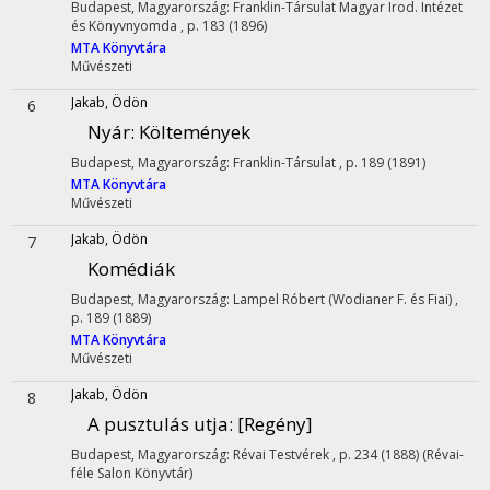
Budapest, Magyarország: Franklin-Társulat Magyar Irod. Intézet
és Könyvnyomda , p. 183 (1896)
MTA Könyvtára
Művészeti
Jakab, Ödön
6
Nyár
: Költemények
Budapest, Magyarország: Franklin-Társulat , p. 189 (1891)
MTA Könyvtára
Művészeti
Jakab, Ödön
7
Komédiák
Budapest, Magyarország: Lampel Róbert (Wodianer F. és Fiai) ,
p. 189 (1889)
MTA Könyvtára
Művészeti
Jakab, Ödön
8
A pusztulás utja
: [Regény]
Budapest, Magyarország: Révai Testvérek , p. 234 (1888) (Révai-
féle Salon Könyvtár)