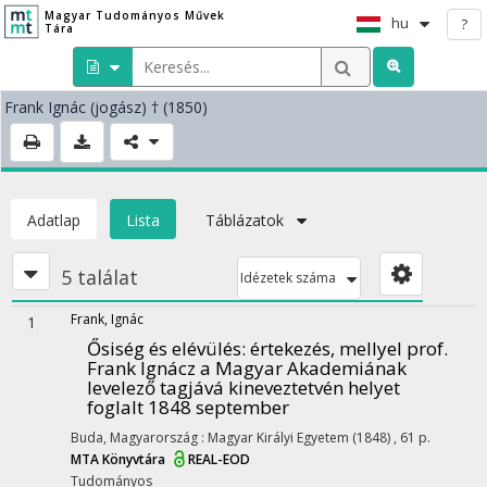
Magyar Tudományos Művek
hu
?
Tára
Frank Ignác
(jogász)
† (1850)
Adatlap
Lista
Táblázatok
5 találat
Idézetek száma
Frank, Ignác
1
Ősiség és elévülés
: értekezés, mellyel prof.
Frank Ignácz a Magyar Akademiának
levelező tagjává kineveztetvén helyet
foglalt 1848 september
Buda, Magyarország :
Magyar Királyi Egyetem
(1848)
,
61 p.
MTA Könyvtára
REAL-EOD
Tudományos