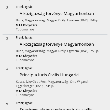
Frank, Ignác
2
A közigazság törvénye Magyarhonban
Buda, Magyarország :
Magyar Királyi Egyetem
(1846)
,
848 p.
MTA Könyvtára
Tudományos
Frank, Ignác
3
A közigazság törvénye Magyarhonban
Buda, Magyarország :
Magyar Királyi Egyetem
(1845)
,
753 p.
MTA Könyvtára
Tudományos
Frank, Ignác
4
Principia Iuris Civilis Hungarici
Kassa, Szlovákia ,
Pest, Magyarország :
Otto Wigand
,
Eggenberger
(1829)
,
645 p.
MTA Könyvtára
Tudományos
Frank, Ignác
5
Specimen elaborandarum juris civilis