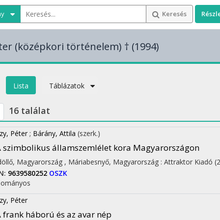
ny
Keresés
Részl
ter
(középkori történelem)
† (1994)
Lista
Táblázatok
16 találat
zy, Péter
;
Bárány, Attila
(szerk.)
 szimbolikus államszemlélet kora Magyarországon
öllő, Magyarország ,
Máriabesnyő, Magyarország :
Attraktor Kiadó
(
N:
9639580252
OSZK
dományos
zy, Péter
 frank háború és az avar nép