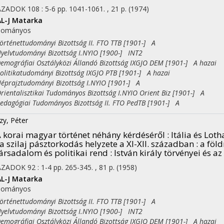
ÁZADOK
108
:
5-6
pp. 1041-1061. , 21 p.
(1974)
L-J
Matarka
dományos
ténettudományi Bizottság II. FTO TTB [1901-] A
lvtudományi Bizottság I.NYIO [1900-] INT2
ográfiai Osztályközi Állandó Bizottság IXGJO DEM [1901-] A hazai
itikatudományi Bizottság IXGJO PTB [1901-] A hazai
rajztudományi Bizottság I.NYIO [1901-] A
entalisztikai Tudományos Bizottság I.NYIO Orient Biz [1901-] A
agógiai Tudományos Bizottság II. FTO PedTB [1901-] A
zy, Péter
 korai magyar történet néhány kérdéséről : Itália és Lotha
 a szilaj pásztorkodás helyzete a XI-XII. században : a föl
ársadalom és politikai rend : István király törvényei és a
ÁZADOK
92
:
1-4
pp. 265-345. , 81 p.
(1958)
L-J
Matarka
dományos
ténettudományi Bizottság II. FTO TTB [1901-] A
lvtudományi Bizottság I.NYIO [1900-] INT2
ográfiai Osztályközi Állandó Bizottság IXGJO DEM [1901-] A hazai