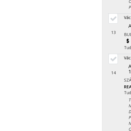
Ori
Ped
Vác
A
13
BUD
Tu
Vác
A
1
14
SZ
REA
Tu
Tör
Nye
Dem
Pol
Nép
Ori