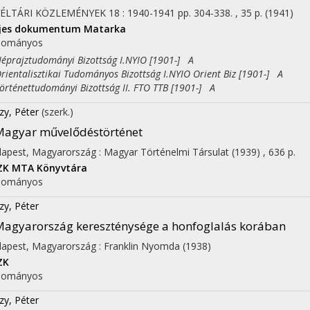
VÉLTÁRI KÖZLEMÉNYEK
18
:
1940-1941
pp. 304-338. , 35 p.
(1941)
ljes dokumentum
Matarka
dományos
rajztudományi Bizottság I.NYIO [1901-] A
entalisztikai Tudományos Bizottság I.NYIO Orient Biz [1901-] A
ténettudományi Bizottság II. FTO TTB [1901-] A
zy, Péter
(szerk.)
agyar művelődéstörténet
apest, Magyarország :
Magyar Történelmi Társulat
(1939)
,
636 p.
ZK
MTA Könyvtára
dományos
zy, Péter
agyarország kereszténysége a honfoglalás korában
apest, Magyarország :
Franklin Nyomda
(1938)
ZK
dományos
zy, Péter