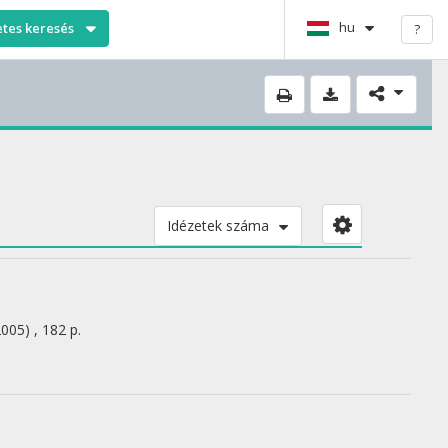
hu
etes keresés
?
Idézetek száma
2005)
,
182 p.