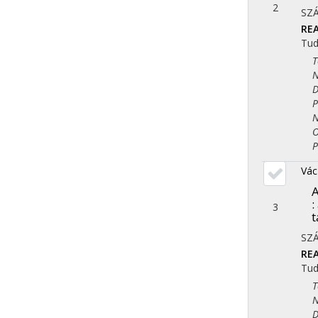
2
SZ
REA
Tu
Tör
Nye
Dem
Pol
Nép
Ori
Ped
Vác
A
:
3
t
SZ
REA
Tu
Tör
Nye
Dem