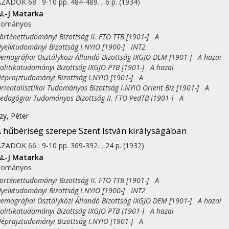
ÁZADOK
68
:
9-10
pp. 484-489. , 6 p.
(1934)
L-J
Matarka
dományos
ténettudományi Bizottság II. FTO TTB [1901-] A
lvtudományi Bizottság I.NYIO [1900-] INT2
ográfiai Osztályközi Állandó Bizottság IXGJO DEM [1901-] A hazai
itikatudományi Bizottság IXGJO PTB [1901-] A hazai
rajztudományi Bizottság I.NYIO [1901-] A
entalisztikai Tudományos Bizottság I.NYIO Orient Biz [1901-] A
agógiai Tudományos Bizottság II. FTO PedTB [1901-] A
zy, Péter
 hűbériség szerepe Szent István királyságában
ÁZADOK
66
:
9-10
pp. 369-392. , 24 p.
(1932)
L-J
Matarka
dományos
ténettudományi Bizottság II. FTO TTB [1901-] A
lvtudományi Bizottság I.NYIO [1900-] INT2
ográfiai Osztályközi Állandó Bizottság IXGJO DEM [1901-] A hazai
itikatudományi Bizottság IXGJO PTB [1901-] A hazai
rajztudományi Bizottság I.NYIO [1901-] A