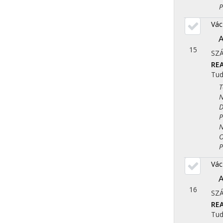
Ped
Vác
A
15
SZ
REA
Tu
Tör
Nye
Dem
Pol
Nép
Ori
Ped
Vác
A
16
SZ
REA
Tu