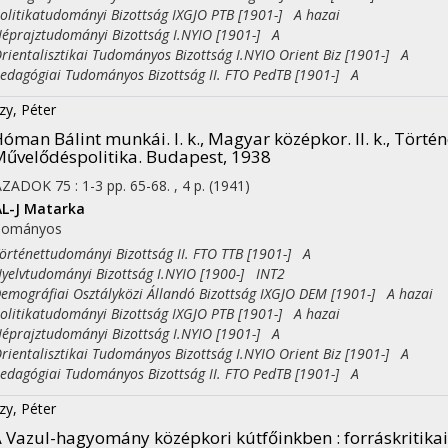
itikatudományi Bizottság IXGJO PTB [1901-] A hazai
rajztudományi Bizottság I.NYIO [1901-] A
entalisztikai Tudományos Bizottság I.NYIO Orient Biz [1901-] A
agógiai Tudományos Bizottság II. FTO PedTB [1901-] A
zy, Péter
óman Bálint munkái. I. k., Magyar középkor. II. k., Történetí
űvelődéspolitika. Budapest, 1938
ÁZADOK
75
:
1-3
pp. 65-68. , 4 p.
(1941)
L-J
Matarka
dományos
ténettudományi Bizottság II. FTO TTB [1901-] A
lvtudományi Bizottság I.NYIO [1900-] INT2
ográfiai Osztályközi Állandó Bizottság IXGJO DEM [1901-] A hazai
itikatudományi Bizottság IXGJO PTB [1901-] A hazai
rajztudományi Bizottság I.NYIO [1901-] A
entalisztikai Tudományos Bizottság I.NYIO Orient Biz [1901-] A
agógiai Tudományos Bizottság II. FTO PedTB [1901-] A
zy, Péter
 Vazul-hagyomány középkori kútfőinkben : forráskritika