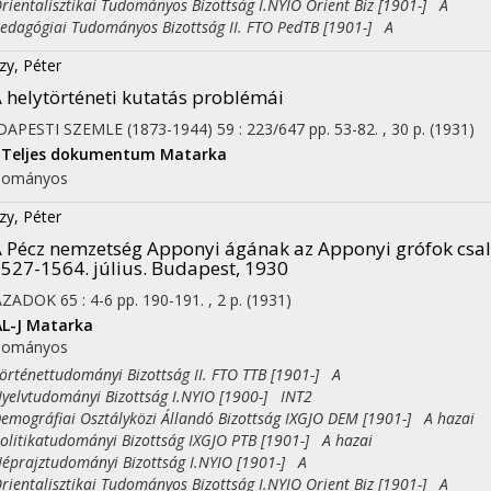
entalisztikai Tudományos Bizottság I.NYIO Orient Biz [1901-] A
agógiai Tudományos Bizottság II. FTO PedTB [1901-] A
zy, Péter
 helytörténeti kutatás problémái
APESTI SZEMLE (1873-1944)
59
:
223/647
pp. 53-82. , 30 p.
(1931)
Teljes dokumentum
Matarka
dományos
zy, Péter
 Pécz nemzetség Apponyi ágának az Apponyi grófok családi 
527-1564. július. Budapest, 1930
ÁZADOK
65
:
4-6
pp. 190-191. , 2 p.
(1931)
L-J
Matarka
dományos
ténettudományi Bizottság II. FTO TTB [1901-] A
lvtudományi Bizottság I.NYIO [1900-] INT2
ográfiai Osztályközi Állandó Bizottság IXGJO DEM [1901-] A hazai
itikatudományi Bizottság IXGJO PTB [1901-] A hazai
rajztudományi Bizottság I.NYIO [1901-] A
entalisztikai Tudományos Bizottság I.NYIO Orient Biz [1901-] A