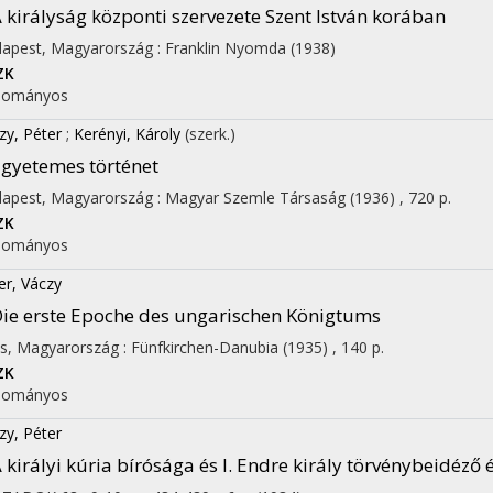
 királyság központi szervezete Szent István korában
apest, Magyarország :
Franklin Nyomda
(1938)
ZK
dományos
zy, Péter
;
Kerényi, Károly
(szerk.)
gyetemes történet
apest, Magyarország :
Magyar Szemle Társaság
(1936)
,
720 p.
ZK
on
dományos
er, Váczy
ie erste Epoche des ungarischen Königtums
s, Magyarország :
Fünfkirchen-Danubia
(1935)
,
140 p.
ZK
dományos
zy, Péter
 királyi kúria bírósága és I. Endre király törvénybeidéző 