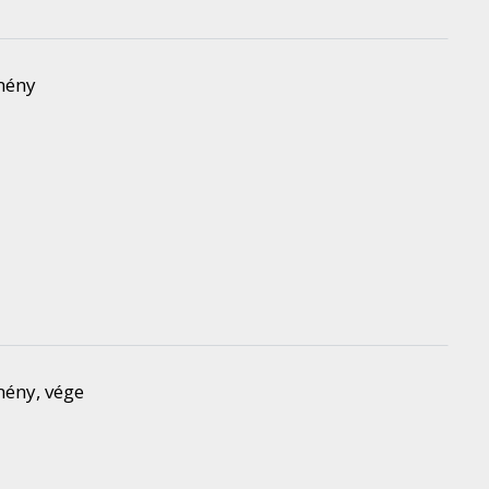
emény
emény, vége