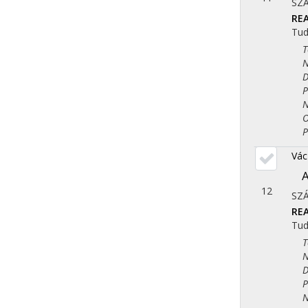
SZ
REA
Tu
Tör
Nye
Dem
Pol
Nép
Ori
Ped
Vác
A
12
SZ
REA
Tu
Tör
Nye
Dem
Pol
Nép