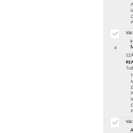
Pol
Nép
Ori
Ped
Vác
H
M
4
SZ
REA
Tu
Tör
Nye
Dem
Pol
Nép
Ori
Ped
Vác
A