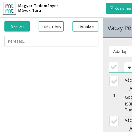
Magyar Tudományos
Közlemé
Művek Tára
Szerző
Intézmény
Témakör
Váczy Pé
Adatlap
Vác
A
1
Göd
ISB
Tu
Vác
A