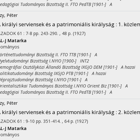
agógiai Tudományos Bizottság II. FTO PedTB [1901-] A
zy, Péter
 királyi serviensek és a patrimoniális királyság : 1. közl
ÁZADOK
61
:
7-8
pp. 243-290. , 48 p.
(1927)
L-J
Matarka
dományos
ténettudományi Bizottság II. FTO TTB [1901-] A
lvtudományi Bizottság I.NYIO [1900-] INT2
ográfiai Osztályközi Állandó Bizottság IXGJO DEM [1901-] A hazai
itikatudományi Bizottság IXGJO PTB [1901-] A hazai
rajztudományi Bizottság I.NYIO [1901-] A
entalisztikai Tudományos Bizottság I.NYIO Orient Biz [1901-] A
agógiai Tudományos Bizottság II. FTO PedTB [1901-] A
zy, Péter
 királyi serviensek és a patrimoniális királyság : 2. közl
ÁZADOK
61
:
9-10
pp. 351-414. , 64 p.
(1927)
L-J
Matarka
dományos