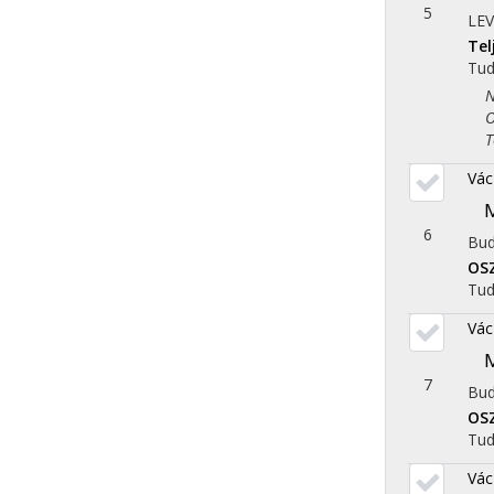
5
LE
Te
Tu
Nép
Ori
Tör
Vác
M
6
Bud
OS
Tu
Vác
M
7
Bud
OS
Tu
Vác