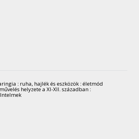
ringia : ruha, hajlék és eszközök : életmód
dművelés helyzete a XI-XII. században :
z Intelmek