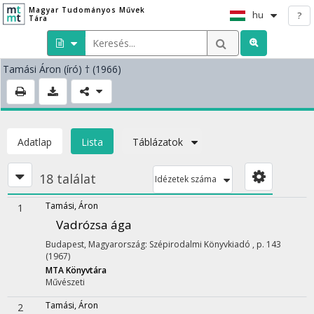
Magyar Tudományos Művek
hu
?
Tára
Tamási Áron
(író)
† (1966)
Adatlap
Lista
Táblázatok
18 találat
Idézetek száma
Tamási, Áron
1
Vadrózsa ága
Budapest, Magyarország: Szépirodalmi Könyvkiadó , p. 143
(1967)
MTA Könyvtára
Művészeti
Tamási, Áron
2