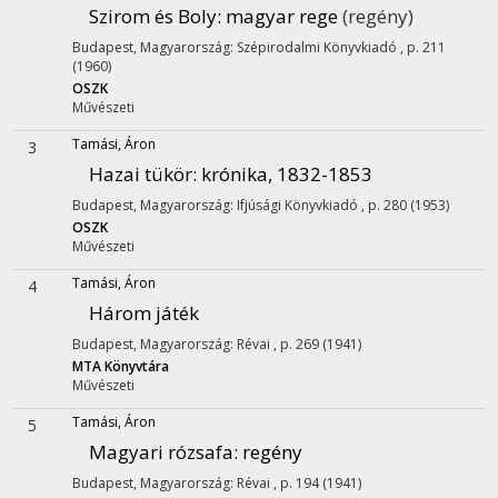
Szirom és Boly
: magyar rege
(regény)
Budapest, Magyarország: Szépirodalmi Könyvkiadó , p. 211
(1960)
OSZK
Művészeti
Tamási, Áron
3
Hazai tükör
: krónika, 1832-1853
Budapest, Magyarország: Ifjúsági Könyvkiadó , p. 280 (1953)
OSZK
Művészeti
Tamási, Áron
4
Három játék
Budapest, Magyarország: Révai , p. 269 (1941)
MTA Könyvtára
Művészeti
Tamási, Áron
5
Magyari rózsafa
: regény
Budapest, Magyarország: Révai , p. 194 (1941)