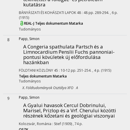
kutatásra
BÁNYÁSZATI ÉS KOHÁSZATI LAPOK
48
:
48
pp. 289-294. , 6 p.
(1915)
REAL-J
Teljes dokumentum
Matarka
Tudományos
Papp, Simon
8
A Congeria spathulata Partsch és a
Limnocardium Penslii Fuchs pannoniai-
pontusi kövületek új előfordulása
hazánkban
FÖLDTANI KÖZLÖNY
45
:
10-12
pp. 251-254. , 4 p.
(1915)
Teljes dokumentum
Matarka
Tudományos
X. Földtudományok Osztálya XFO A
Papp, Simon
9
A Gyalui havasok Cercul Dobrinului,
Marisel, Prizlop és a Vrf. Cherului közötti
részének kőzetani és geológiai viszonyai
Kolozsvár, Románia :
Stief
(1909)
,
74 p.
OSZK