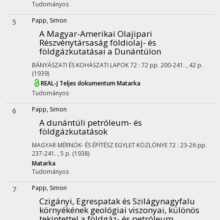
Tudományos
Papp, Simon
5
A Magyar-Amerikai Olajipari
Részvénytársaság földiolaj- és
földgázkutatásai a Dunántúlon
BÁNYÁSZATI ÉS KOHÁSZATI LAPOK
72
:
72
pp. 200-241. , 42 p.
(1939)
REAL-J
Teljes dokumentum
Matarka
Tudományos
Papp, Simon
6
A dunántúli petróleum- és
földgázkutatások
MAGYAR MÉRNÖK- ÉS ÉPÍTÉSZ EGYLET KÖZLÖNYE
72
:
23-26
pp.
237-241. , 5 p.
(1938)
Matarka
Tudományos
Papp, Simon
7
Czigányi, Egrespatak és Szilágynagyfalu
környékének geológiai viszonyai, különös
tekintettel a földgáz- és petróleum