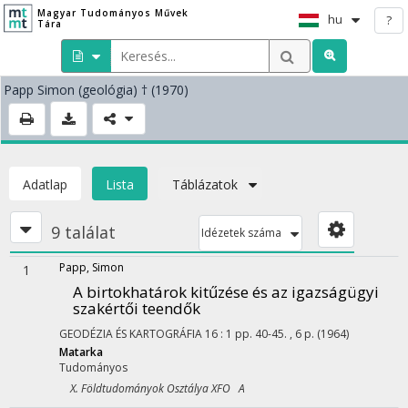
Magyar Tudományos Művek
hu
?
Tára
Papp Simon
(geológia)
† (1970)
Adatlap
Lista
Táblázatok
9 találat
Idézetek száma
Papp, Simon
1
A birtokhatárok kitűzése és az igazságügyi
szakértői teendők
GEODÉZIA ÉS KARTOGRÁFIA
16
:
1
pp. 40-45. , 6 p.
(1964)
Matarka
Tudományos
X. Földtudományok Osztálya XFO A