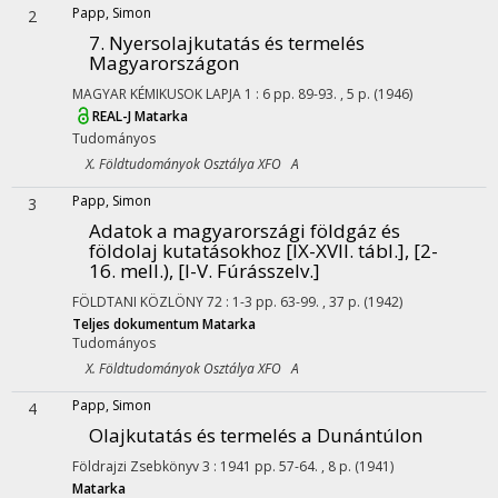
Papp, Simon
2
7. Nyersolajkutatás és termelés
Magyarországon
MAGYAR KÉMIKUSOK LAPJA
1
:
6
pp. 89-93. , 5 p.
(1946)
REAL-J
Matarka
Tudományos
X. Földtudományok Osztálya XFO A
Papp, Simon
3
Adatok a magyarországi földgáz és
földolaj kutatásokhoz [IX-XVII. tábl.], [2-
16. mell.), [I-V. Fúrásszelv.]
FÖLDTANI KÖZLÖNY
72
:
1-3
pp. 63-99. , 37 p.
(1942)
Teljes dokumentum
Matarka
Tudományos
X. Földtudományok Osztálya XFO A
Papp, Simon
4
Olajkutatás és termelés a Dunántúlon
Földrajzi Zsebkönyv
3
:
1941
pp. 57-64. , 8 p.
(1941)
Matarka