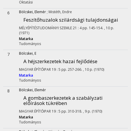
Oktatási
Bölcskei, Elemér
;
Mistéth, Endre
6
Feszítőhuzalok szilárdsági tulajdonságai
MÉLYÉPÍTÉSTUDOMÁNYI SZEMLE
21
:
4
pp. 145-154. , 10 p.
(1971)
Matarka
Tudományos
Bölcskei, E
7
A héjszerkezetek hazai fejlődése
MAGYAR ÉPÍTŐIPAR
19
:
5
pp. 257-266. , 10 p.
(1970)
Matarka
Tudományos
Bölcskei, Elemér
8
A gombaszerkezetek a szabályzati
előírások tükrében
MAGYAR ÉPÍTŐIPAR
19
:
5
pp. 310-318. , 9 p.
(1970)
Matarka
Tudományos