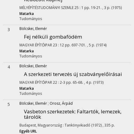
MÉLYÉPÍTÉSTUDOMÁNYI SZEMLE
25
:
1
pp. 19-21. , 3 p.
(1975)
Matarka
Tudományos
Bölcskei, Elemér
3
Fej nélküli gombafödém
MAGYAR ÉPÍTŐIPAR
23
:
12
pp. 697-701. , 5 p.
(1974)
Matarka
Tudományos
Bölcskei, Elemér
4
A szerkezeti tervezés új szabványelőírásai
MAGYAR ÉPÍTŐIPAR
22
:
2-3
pp. 65-68. , 4 p.
(1973)
Matarka
Tudományos
Bölcskei, Elemér
;
Orosz, Árpád
5
Vasbeton szerkezetek
: Faltartók, lemezek,
tárolók
Budapest, Magyarország :
Tankönyvkiadó
(1972)
,
335 p.
Egyéb URL