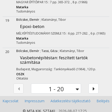
MAGYAR ÉPÍTŐIPAR
15
:
7
pp. 365-372. , 8 p.
(1966)
Matarka
Tudományos
Bölcskei, Elemér
;
Klatsmányi, Tibor
19
Epoxi-beton
MÉLYÉPÍTÉSTUDOMÁNYI SZEMLE
15
:
6
pp. 277-282. , 6 p.
(1965)
Matarka
Tudományos
Bölcskei, Elemér
;
Tassi, Géza
;
Klatsmányi, Tibor
20
Vasbetonépítéstan
: feszített tartók
számítása
Budapest, Magyarország :
Tankönyvkiadó
(1964)
,
120 p.
OSZK
Oktatási
1 - 20
Kapcsolat
Impresszum
Adatkezelési tájékoztató
Belépés
© MTA
KIK
,
SZTAKI
2026-08-07 17:25