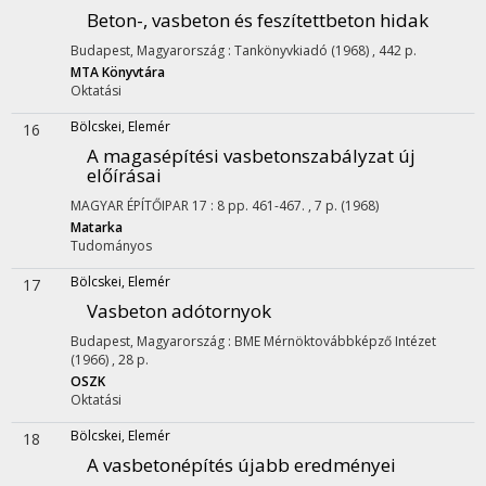
Beton-, vasbeton és feszítettbeton hidak
Budapest, Magyarország :
Tankönyvkiadó
(1968)
,
442 p.
MTA Könyvtára
Oktatási
Bölcskei, Elemér
16
A magasépítési vasbetonszabályzat új
előírásai
MAGYAR ÉPÍTŐIPAR
17
:
8
pp. 461-467. , 7 p.
(1968)
Matarka
Tudományos
Bölcskei, Elemér
17
Vasbeton adótornyok
Budapest, Magyarország :
BME Mérnöktovábbképző Intézet
(1966)
,
28 p.
OSZK
Oktatási
Bölcskei, Elemér
18
A vasbetonépítés újabb eredményei