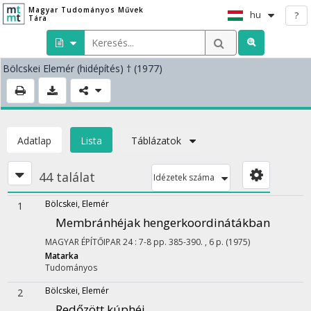
Magyar Tudományos Művek
hu
?
Tára
Bölcskei Elemér
(hidépítés)
† (1977)
Adatlap
Lista
Táblázatok
44 találat
Idézetek száma
Bölcskei, Elemér
1
Membránhéjak hengerkoordinátákban
MAGYAR ÉPÍTŐIPAR
24
:
7-8
pp. 385-390. , 6 p.
(1975)
Matarka
Tudományos
Bölcskei, Elemér
2
Redőzött kúphéj