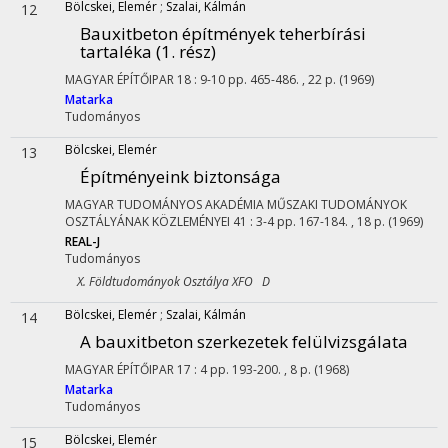
Bölcskei, Elemér
;
Szalai, Kálmán
12
Bauxitbeton építmények teherbírási
tartaléka (1. rész)
MAGYAR ÉPÍTŐIPAR
18
:
9-10
pp. 465-486. , 22 p.
(1969)
Matarka
Tudományos
Bölcskei, Elemér
13
Építményeink biztonsága
MAGYAR TUDOMÁNYOS AKADÉMIA MŰSZAKI TUDOMÁNYOK
OSZTÁLYÁNAK KÖZLEMÉNYEI
41
:
3-4
pp. 167-184. , 18 p.
(1969)
REAL-J
Tudományos
X. Földtudományok Osztálya XFO D
Bölcskei, Elemér
;
Szalai, Kálmán
14
A bauxitbeton szerkezetek felülvizsgálata
MAGYAR ÉPÍTŐIPAR
17
:
4
pp. 193-200. , 8 p.
(1968)
Matarka
Tudományos
Bölcskei, Elemér
15