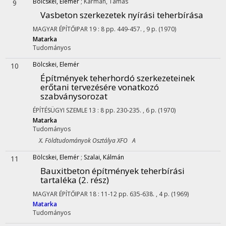
Bölcskei, Elemér
;
Kármán, Tamás
9
Vasbeton szerkezetek nyírási teherbírása
MAGYAR ÉPÍTŐIPAR
19
:
8
pp. 449-457. , 9 p.
(1970)
Matarka
Tudományos
Bölcskei, Elemér
10
Építmények teherhordó szerkezeteinek
erőtani tervezésére vonatkozó
szabványsorozat
ÉPÍTÉSÜGYI SZEMLE
13
:
8
pp. 230-235. , 6 p.
(1970)
Matarka
Tudományos
X. Földtudományok Osztálya XFO A
Bölcskei, Elemér
;
Szalai, Kálmán
11
Bauxitbeton építmények teherbírási
tartaléka (2. rész)
MAGYAR ÉPÍTŐIPAR
18
:
11-12
pp. 635-638. , 4 p.
(1969)
Matarka
Tudományos