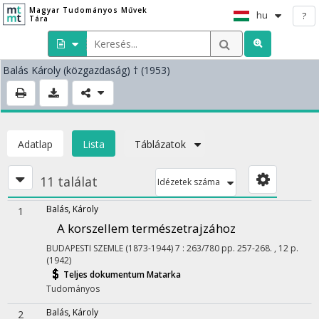
Magyar Tudományos Művek
hu
?
Tára
Balás Károly
(közgazdaság)
† (1953)
Adatlap
Lista
Táblázatok
11 találat
Idézetek száma
Balás, Károly
1
A korszellem természetrajzához
BUDAPESTI SZEMLE (1873-1944)
7
:
263/780
pp. 257-268. , 12 p.
(1942)
Teljes dokumentum
Matarka
Tudományos
Balás, Károly
2