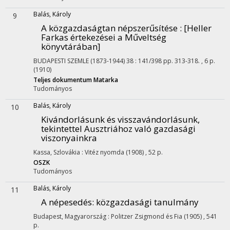
Balás, Károly
9
A közgazdaságtan népszerűsítése : [Heller
Farkas értekezései a Műveltség
könyvtárában]
BUDAPESTI SZEMLE (1873-1944)
38
:
141/398
pp. 313-318. , 6 p.
(1910)
Teljes dokumentum
Matarka
Tudományos
Balás, Károly
10
Kivándorlásunk és visszavándorlásunk,
tekintettel Ausztriához való gazdasági
viszonyainkra
Kassa, Szlovákia :
Vitéz nyomda
(1908)
,
52 p.
OSZK
Tudományos
Balás, Károly
11
A népesedés
: közgazdasági tanulmány
Budapest, Magyarország :
Politzer Zsigmond és Fia
(1905)
,
541
p.