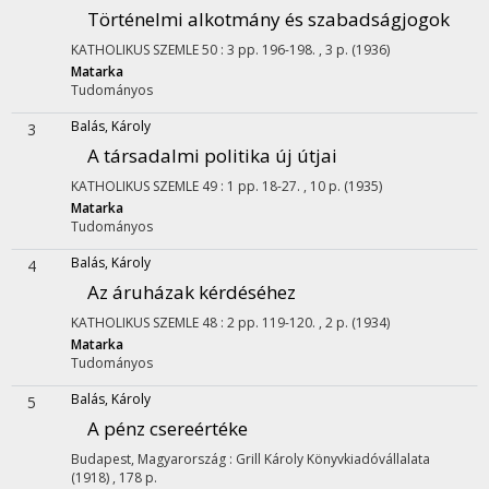
Történelmi alkotmány és szabadságjogok
KATHOLIKUS SZEMLE
50
:
3
pp. 196-198. , 3 p.
(1936)
Matarka
Tudományos
Balás, Károly
3
A társadalmi politika új útjai
KATHOLIKUS SZEMLE
49
:
1
pp. 18-27. , 10 p.
(1935)
Matarka
Tudományos
Balás, Károly
4
Az áruházak kérdéséhez
KATHOLIKUS SZEMLE
48
:
2
pp. 119-120. , 2 p.
(1934)
Matarka
Tudományos
Balás, Károly
5
A pénz csereértéke
Budapest, Magyarország :
Grill Károly Könyvkiadóvállalata
(1918)
,
178 p.