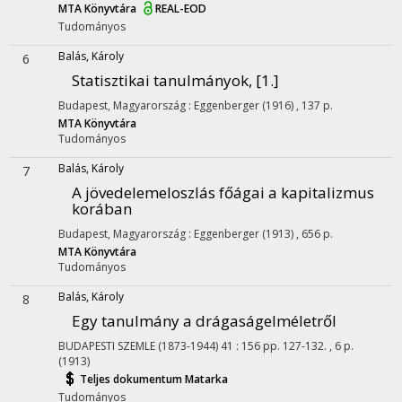
MTA Könyvtára
REAL-EOD
Tudományos
Balás, Károly
6
Statisztikai tanulmányok, [1.]
Budapest, Magyarország :
Eggenberger
(1916)
,
137 p.
MTA Könyvtára
Tudományos
Balás, Károly
7
A jövedelemeloszlás főágai a kapitalizmus
korában
Budapest, Magyarország :
Eggenberger
(1913)
,
656 p.
MTA Könyvtára
Tudományos
Balás, Károly
8
Egy tanulmány a drágaságelméletről
BUDAPESTI SZEMLE (1873-1944)
41
:
156
pp. 127-132. , 6 p.
(1913)
Teljes dokumentum
Matarka
Tudományos