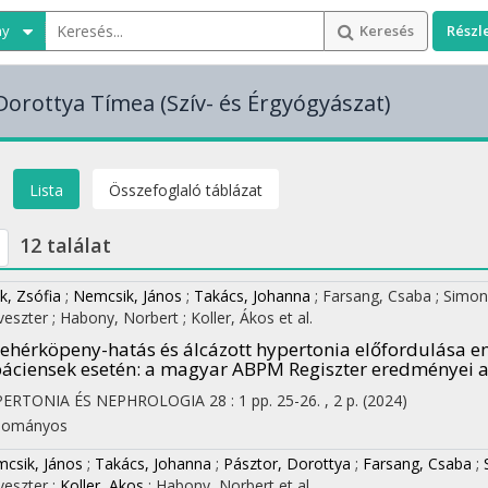
ny
Keresés
Részl
Dorottya Tímea
(Szív- és Érgyógyászat)
Lista
Összefoglaló táblázat
12 találat
k, Zsófia
;
Nemcsik, János
;
Takács, Johanna
;
Farsang, Csaba
;
Simon,
lveszter
;
Habony, Norbert
;
Koller, Ákos
et al.
ehérköpeny-hatás és álcázott hypertonia előfordulása 
áciensek esetén: a magyar ABPM Regiszter eredményei 
PERTONIA ÉS NEPHROLOGIA
28
:
1
pp. 25-26. , 2 p.
(2024)
dományos
csik, János
;
Takács, Johanna
;
Pásztor, Dorottya
;
Farsang, Csaba
;
lveszter
;
Koller, Akos
;
Habony, Norbert
et al.