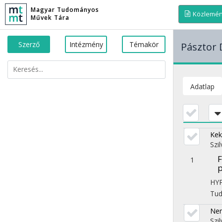
Magyar Tudományos
Közlemé
Művek Tára
Szerző
Intézmény
Témakör
Pásztor 
Adatlap
Kek
Szi
F
1
p
HY
Tu
Nem
Szi