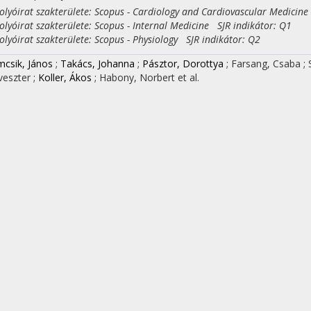
yóirat szakterülete: Scopus - Cardiology and Cardiovascular Medicine
yóirat szakterülete: Scopus - Internal Medicine SJR indikátor: Q1
yóirat szakterülete: Scopus - Physiology SJR indikátor: Q2
csik, János
;
Takács, Johanna
;
Pásztor, Dorottya
;
Farsang, Csaba
;
lveszter
;
Koller, Ákos
;
Habony, Norbert
et al.
 rendelői vérnyomásmérések gyakorisága és a vérnyomá
agyar Hipertónia Regiszter eredményei
PERTONIA ÉS NEPHROLOGIA
28
:
4
pp. 152-158. , 7 p.
(2024)
I
REAL
dományos
Nyilvános idéző összesen: 1
| Független: 0 | Függő: 1 | Nem jelölt: 0
csik, János
;
Kekk, Zsófia
;
Takács, Johanna
;
Koller, Ákos
;
Torzsa, P
 becsült pulzushullóm terjedési sebesség segíthet az ál
mbuláns vérnyomás monitorozást igénylő betegek kivvá
PERTONIA ÉS NEPHROLOGIA
28
:
1
pp. 29-29. , 1 p.
(2024)
dományos
ztor, D
;
Nemcsik, J
;
Takacs, J
;
Kekk, Z S
;
Farsang, C S
;
Simon, A
;
P