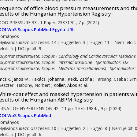
requency of office blood pressure measurements and the 
esults of the Hungarian Hypertension Registry
OOD PRESSURE
33
:
1
Paper: 2337170 , 7 p.
(2024)
DOI
WoS
Scopus
PubMed
Egyéb URL
dományos
Nyilvános idéző összesen: 14
| Független: 3 | Függő: 11 | Nem jelölt:
jelölt: 5 | DOI jelölt: 9
on
yóirat szakterülete: Scopus - Cardiology and Cardiovascular Medicine
yóirat szakterülete: Scopus - Internal Medicine SJR indikátor: Q2
yóirat szakterülete: Scopus - Medicine (miscellaneous) SJR indikátor:
csik, János ✉
;
Takács, Johanna
;
Kekk, Zsófia
;
Farsang, Csaba
;
Sim
lveszter
;
Habony, Norbert
;
Koller, Ákos
et al.
hite-coat effect and masked hypertension in patients wi
esults of the Hungarian ABPM Registry
URNAL OF HYPERTENSION
42
:
11
pp. 1976-1984. , 9 p.
(2024)
DOI
WoS
Scopus
PubMed
dományos
Nyilvános idéző összesen: 10
| Független: 2 | Függő: 8 | Nem jelölt: 
jelölt: 5 | DOI jelölt: 6