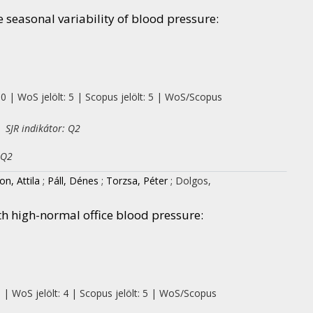
seasonal variability of blood pressure:
 0 | WoS jelölt: 5 | Scopus jelölt: 5 | WoS/Scopus
 SJR indikátor: Q2
 Q2
on, Attila
;
Páll, Dénes
;
Torzsa, Péter
;
Dolgos,
th high-normal office blood pressure:
0 | WoS jelölt: 4 | Scopus jelölt: 5 | WoS/Scopus