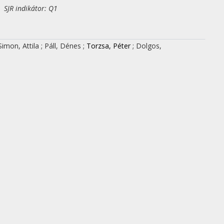
 SJR indikátor: Q1
Simon, Attila
;
Páll, Dénes
;
Torzsa, Péter
;
Dolgos,
s szezonális ingadozása hazánkban
: a
éter
;
Páll, Dénes
;
Pásztor, Dorottya
;
Járai, Zoltán
cázott hypertonia kimutatására végzett
lasztásában
all, D
;
Torzsa, P
;
Dolgos, S Z
;
Koller, A
et al.