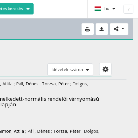
hu
etes keresés
?
Idézetek száma
 Attila
;
Páll, Dénes
;
Torzsa, Péter
;
Dolgos,
emelkedett-normális rendelői vérnyomású
alapján
Simon, Attila
;
Páll, Dénes
;
Torzsa, Péter
;
Dolgos,