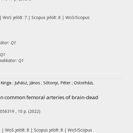
| WoS jelölt: 7 | Scopus jelölt: 8 | WoS/Scopus
kátor: Q1
 Q1
indikátor: Q1
 Kinga
;
Juhász, János
;
Sótonyi, Péter
;
Ostorházi,
on common femoral arteries of brain-dead
1056319 , 10 p.
(2022)
0 | WoS jelölt: 8 | Scopus jelölt: 8 | WoS/Scopus