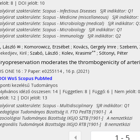
jelölt: 8 | DOI jelölt: 10
yóirat szakterülete: Scopus - Infectious Diseases SJR indikátor: Q1
yóirat szakterülete: Scopus - Medicine (miscellaneous) SJR indikátor:
yóirat szakterülete: Scopus - Microbiology (medical) SJR indikátor: Q
yóirat szakterülete: Scopus - Microbiology SJR indikátor: Q1
yóirat szakterülete: Scopus - Immunology SJR indikátor: Q2
i, László ✉
;
Komorowicz, Erzsébet
;
Kovács, Gergely Imre
;
Szeberin,
**
ekedjiev, Kiril
;
Szabó, László
;
Kolev, Krasimir
;
Sótonyi, Péter
ryopreservation moderates the thrombogenicity of arteri
OS ONE
16
:
7
Paper: e0255114 , 16 p.
(2021)
DOI
WoS
Scopus
PubMed
ponti kezelésű
Tudományos
Nyilvános idéző összesen: 14
| Független: 8 | Függő: 6 | Nem jelölt: 
jelölt: 12 | DOI jelölt: 13
yóirat szakterülete: Scopus - Multidisciplinary SJR indikátor: Q1
agógiai Tudományos Bizottság II. FTO PedTB [1901-] A
ciológiai Tudományos Bizottság IXGJO SZTB [1901-] A nemzetközi
ionális Tudományok Bizottsága IXGJO RTB [1901-] B nemzetközi
1 - 5