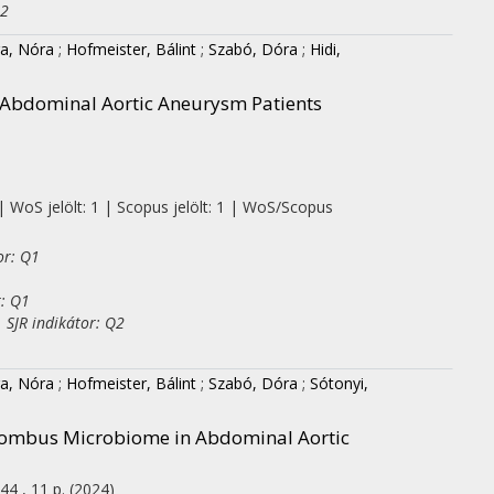
Q2
a, Nóra
;
Hofmeister, Bálint
;
Szabó, Dóra
;
Hidi,
 Abdominal Aortic Aneurysm Patients
| WoS jelölt: 1 | Scopus jelölt: 1 | WoS/Scopus
or: Q1
r: Q1
 SJR indikátor: Q2
a, Nóra
;
Hofmeister, Bálint
;
Szabó, Dóra
;
Sótonyi,
rombus Microbiome in Abdominal Aortic
44 , 11 p.
(2024)