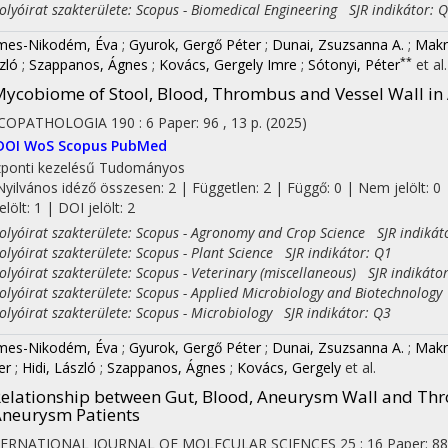
yóirat szakterülete: Scopus - Biomedical Engineering SJR indikátor: 
es-Nikodém, Éva
;
Gyurok, Gergő Péter
;
Dunai, Zsuzsanna A.
;
Makr
**
zló
;
Szappanos, Ágnes
;
Kovács, Gergely Imre
;
Sótonyi, Péter
et al.
ycobiome of Stool, Blood, Thrombus and Vessel Wall in
COPATHOLOGIA
190
:
6
Paper: 96 , 13 p.
(2025)
DOI
WoS
Scopus
PubMed
ponti kezelésű
Tudományos
Nyilvános idéző összesen: 2
| Független: 2 | Függő: 0 | Nem jelölt: 0 
jelölt: 1 | DOI jelölt: 2
yóirat szakterülete: Scopus - Agronomy and Crop Science SJR indikát
yóirat szakterülete: Scopus - Plant Science SJR indikátor: Q1
yóirat szakterülete: Scopus - Veterinary (miscellaneous) SJR indikáto
yóirat szakterülete: Scopus - Applied Microbiology and Biotechnology
yóirat szakterülete: Scopus - Microbiology SJR indikátor: Q3
es-Nikodém, Éva
;
Gyurok, Gergő Péter
;
Dunai, Zsuzsanna A.
;
Makr
er
;
Hidi, László
;
Szappanos, Ágnes
;
Kovács, Gergely
et al.
elationship between Gut, Blood, Aneurysm Wall and Th
neurysm Patients
TERNATIONAL JOURNAL OF MOLECULAR SCIENCES
25
:
16
Paper: 88