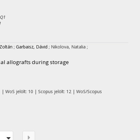
 Q1
1
 Zoltán
;
Garbaisz, Dávid
;
Nikolova, Natalia
;
al allografts during storage
0 | WoS jelölt: 10 | Scopus jelölt: 12 | WoS/Scopus