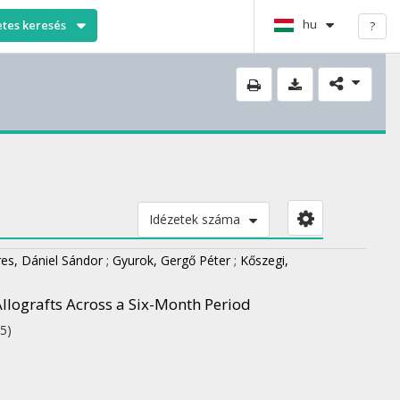
hu
etes keresés
?
Idézetek száma
res, Dániel Sándor
;
Gyurok, Gergő Péter
;
Kőszegi,
llografts Across a Six-Month Period
5)