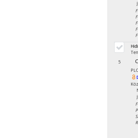
Fol
Fol
Fol
Fol
Fol
Hid
Ten
C
5
PL
Köz
Fol
Ped
Szo
Reg