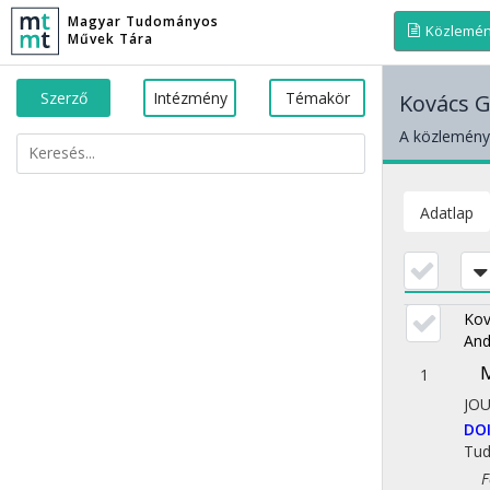
Magyar Tudományos
Közlemé
Művek Tára
Szerző
Intézmény
Témakör
Kovács G
A közleménye
Adatlap
Kov
And
M
1
JO
DO
Tu
Fol