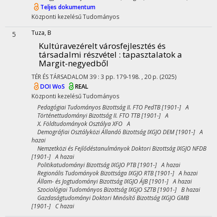
Teljes dokumentum
Központi kezelésű
Tudományos
Tuza, B
5
Kultúravezérelt városfejlesztés és
társadalmi részvétel : tapasztalatok a
Margit-negyedből
TÉR ÉS TÁRSADALOM
39
:
3
pp. 179-198. , 20 p.
(2025)
DOI
WoS
REAL
Központi kezelésű
Tudományos
Pedagógiai Tudományos Bizottság II. FTO PedTB [1901-] A
Történettudományi Bizottság II. FTO TTB [1901-] A
X. Földtudományok Osztálya XFO A
Demográfiai Osztályközi Állandó Bizottság IXGJO DEM [1901-] A
hazai
Nemzetközi és Fejlődéstanulmányok Doktori Bizottság IXGJO NFDB
[1901-] A hazai
Politikatudományi Bizottság IXGJO PTB [1901-] A hazai
Regionális Tudományok Bizottsága IXGJO RTB [1901-] A hazai
Állam- és Jogtudományi Bizottság IXGJO ÁJB [1901-] A hazai
Szociológiai Tudományos Bizottság IXGJO SZTB [1901-] B hazai
Gazdaságtudományi Doktori Minősítő Bizottság IXGJO GMB
[1901-] C hazai