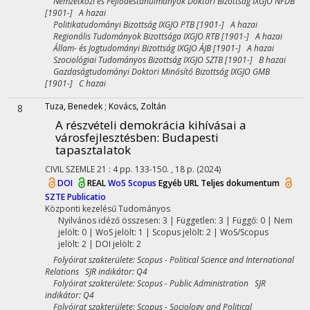
Nemzetközi és Fejlődéstanulmányok Doktori Bizottság IXGJO NFDB
[1901-] A hazai
Politikatudományi Bizottság IXGJO PTB [1901-] A hazai
Regionális Tudományok Bizottsága IXGJO RTB [1901-] A hazai
Állam- és Jogtudományi Bizottság IXGJO ÁJB [1901-] A hazai
Szociológiai Tudományos Bizottság IXGJO SZTB [1901-] B hazai
Gazdaságtudományi Doktori Minősítő Bizottság IXGJO GMB
[1901-] C hazai
Tuza, Benedek
;
Kovács, Zoltán
8
A részvételi demokrácia kihívásai a
városfejlesztésben
: Budapesti
tapasztalatok
CIVIL SZEMLE
21
:
4
pp. 133-150. , 18 p.
(2024)
DOI
REAL
WoS
Scopus
Egyéb URL
Teljes dokumentum
SZTE Publicatio
Központi kezelésű
Tudományos
Nyilvános idéző összesen: 3
| Független: 3 | Függő: 0 | Nem
jelölt: 0 | WoS jelölt: 1 | Scopus jelölt: 2 | WoS/Scopus
jelölt: 2 | DOI jelölt: 2
Folyóirat szakterülete: Scopus - Political Science and International
Relations SJR indikátor: Q4
Folyóirat szakterülete: Scopus - Public Administration SJR
indikátor: Q4
Folyóirat szakterülete: Scopus - Sociology and Political