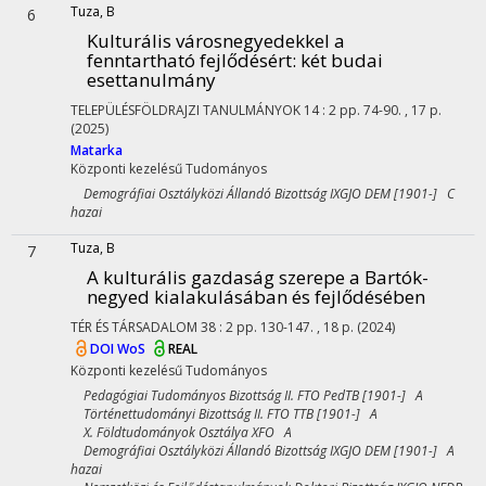
Tuza, B
6
Kulturális városnegyedekkel a
fenntartható fejlődésért: két budai
esettanulmány
TELEPÜLÉSFÖLDRAJZI TANULMÁNYOK
14
:
2
pp. 74-90. , 17 p.
(2025)
Matarka
Központi kezelésű
Tudományos
Demográfiai Osztályközi Állandó Bizottság IXGJO DEM [1901-] C
hazai
Tuza, B
7
A kulturális gazdaság szerepe a Bartók-
negyed kialakulásában és fejlődésében
TÉR ÉS TÁRSADALOM
38
:
2
pp. 130-147. , 18 p.
(2024)
DOI
WoS
REAL
Központi kezelésű
Tudományos
Pedagógiai Tudományos Bizottság II. FTO PedTB [1901-] A
Történettudományi Bizottság II. FTO TTB [1901-] A
X. Földtudományok Osztálya XFO A
Demográfiai Osztályközi Állandó Bizottság IXGJO DEM [1901-] A
hazai