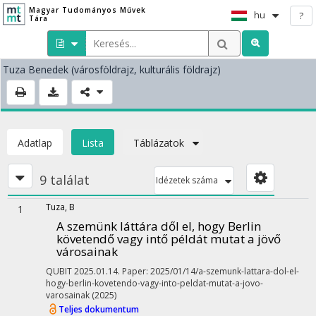
Magyar Tudományos Művek
hu
?
Tára
Tuza Benedek
(városföldrajz, kulturális földrajz)
Adatlap
Lista
Táblázatok
9 találat
Idézetek száma
Tuza, B
1
A szemünk láttára dől el, hogy Berlin
követendő vagy intő példát mutat a jövő
városainak
QUBIT
2025.01.14.
Paper: 2025/01/14/a-szemunk-lattara-dol-el-
hogy-berlin-kovetendo-vagy-into-peldat-mutat-a-jovo-
varosainak
(2025)
Teljes dokumentum