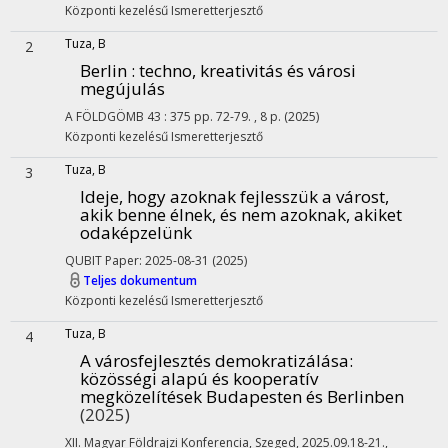
Központi kezelésű
Ismeretterjesztő
Tuza, B
2
Berlin : techno, kreativitás és városi
megújulás
A FÖLDGÖMB
43
:
375
pp. 72-79. , 8 p.
(2025)
Központi kezelésű
Ismeretterjesztő
Tuza, B
3
Ideje, hogy azoknak fejlesszük a várost,
akik benne élnek, és nem azoknak, akiket
odaképzelünk
QUBIT
Paper: 2025-08-31
(2025)
Teljes dokumentum
Központi kezelésű
Ismeretterjesztő
Tuza, B
4
A városfejlesztés demokratizálása:
közösségi alapú és kooperatív
megközelítések Budapesten és Berlinben
(2025)
XII. Magyar Földrajzi Konferencia, Szeged, 2025.09.18-21.
,