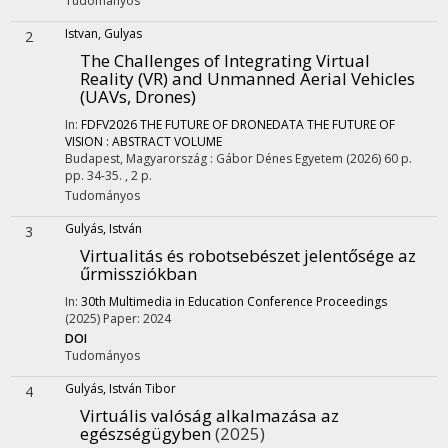
Tudományos
Istvan, Gulyas
2
The Challenges of Integrating Virtual
Reality (VR) and Unmanned Aerial Vehicles
(UAVs, Drones)
In:
FDFV2026 THE FUTURE OF DRONEDATA THE FUTURE OF
VISION : ABSTRACT VOLUME
Budapest, Magyarország :
Gábor Dénes Egyetem
(2026)
60 p.
pp. 34-35. , 2 p.
Tudományos
Gulyás, István
3
Virtualitás és robotsebészet jelentősége az
űrmissziókban
In:
30th Multimedia in Education Conference Proceedings
(2025)
Paper: 2024
DOI
Tudományos
Gulyás, István Tibor
4
Virtuális valóság alkalmazása az
egészségügyben
(2025)