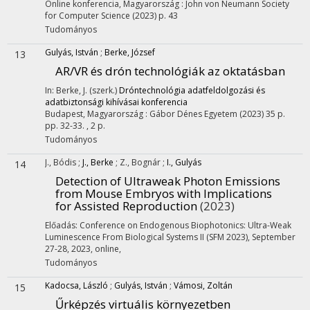
Online konferencia, Magyarország :
John von Neumann Society
for Computer Science
(2023)
p. 43
Tudományos
Gulyás, István
;
Berke, József
13
AR/VR és drón technológiák az oktatásban
In: Berke, J. (szerk.)
Dróntechnológia adatfeldolgozási és
adatbiztonsági kihívásai konferencia
Budapest, Magyarország :
Gábor Dénes Egyetem
(2023)
35 p.
pp. 32-33. , 2 p.
Tudományos
J., Bódis
;
J., Berke
;
Z., Bognár
;
I., Gulyás
14
Detection of Ultraweak Photon Emissions
from Mouse Embryos with Implications
for Assisted Reproduction
(2023)
Előadás: Conference on Endogenous Biophotonics: Ultra-Weak
Luminescence From Biological Systems II (SFM 2023), September
27-28, 2023, online
,
Tudományos
Kadocsa, László
;
Gulyás, István
;
Vámosi, Zoltán
15
Űrképzés virtuális környezetben