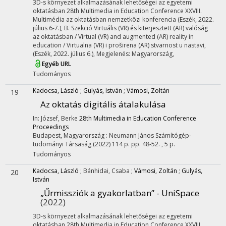
3D-s környezet alkalmazásának lehetőségei az egyetemi
oktatásban 28th Multimedia in Education Conference XXVIII.
Multimédia az oktatásban nemzetközi konferencia (Eszék, 2022.
július 6-7.)
,
B. Szekció Virtuális (VR) és kiterjesztett (AR) valóság
az oktatásban / Virtual (VR) and augmented (AR) reality in
education / Virtualna (VR) i proširena (AR) stvarnost u nastavi,
(Eszék, 2022. július 6.)
,
Megjelenés: Magyarország,
Egyéb URL
Tudományos
Kadocsa, László
;
Gulyás, István
;
Vámosi, Zoltán
19
Az oktatás digitális átalakulása
In: József, Berke
28th Multimedia in Education Conference
Proceedings
Budapest, Magyarország :
Neumann János Számítógép-
tudományi Társaság
(2022)
114 p.
pp. 48-52. , 5 p.
Tudományos
Kadocsa, László
;
Bánhidai, Csaba
;
Vámosi, Zoltán
;
Gulyás,
20
István
„Űrmissziók a gyakorlatban” - UniSpace
(2022)
3D-s környezet alkalmazásának lehetőségei az egyetemi
oktatásban 28th Multimedia in Education Conference XXVIII.