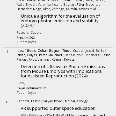
József, Berke
;
Istvan, Gulyás
;
Zoltán, Bognár
;
Dávid, Berke
;
8
Attila, Enyedi
;
Veronika, Kozma-Bognár
;
Péter, Mauchart
;
Bernadett, Nagy
;
Ákos, Várnagy
;
Kálmán, Kovács
et al.
Unique algorithm for the evaluation of
embryo photon emission and viability
(2024)
Research Square
,
Preprint DOI
Tudományos
Jozsef, Bodis
;
Zoltan, Bognar
;
Timea, Csabai
;
Jozsef, Berke
;
9
Istvan, Gulyas
;
Peter, Mauchart
;
Hans-Rudolf, Tinneberg
;
Balint,
Farkas
;
Akos, Varnagy
;
Kalman, Kovacs
Detection of Ultraweak Photon Emissions
from Mouse Embryos with Implications
for Assisted Reproduction
(2024)
SSRN
,
Teljes dokumentum
Tudományos
Kadocsa, László
;
Gulyás, István
;
Molnár, György
10
VR supported outer space education
In: IEEE - IEEE (szerk.)
22nd IEEE World Symposium on Applied