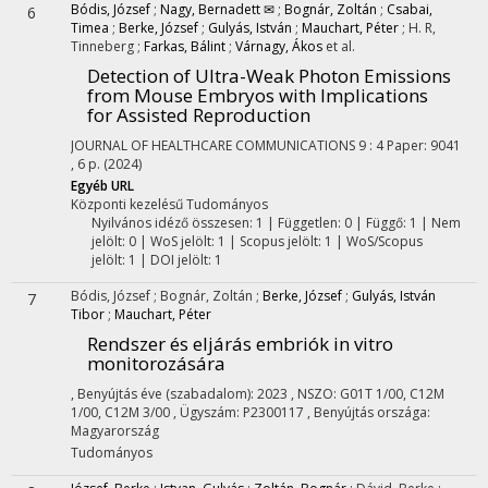
Bódis, József
;
Nagy, Bernadett ✉
;
Bognár, Zoltán
;
Csabai,
6
Timea
;
Berke, József
;
Gulyás, István
;
Mauchart, Péter
;
H. R,
Tinneberg
;
Farkas, Bálint
;
Várnagy, Ákos
et al.
Detection of Ultra-Weak Photon Emissions
from Mouse Embryos with Implications
for Assisted Reproduction
JOURNAL OF HEALTHCARE COMMUNICATIONS
9
:
4
Paper: 9041
, 6 p.
(2024)
Egyéb URL
Központi kezelésű
Tudományos
Nyilvános idéző összesen: 1
| Független: 0 | Függő: 1 | Nem
jelölt: 0 | WoS jelölt: 1 | Scopus jelölt: 1 | WoS/Scopus
jelölt: 1 | DOI jelölt: 1
Bódis, József
;
Bognár, Zoltán
;
Berke, József
;
Gulyás, István
7
Tibor
;
Mauchart, Péter
Rendszer és eljárás embriók in vitro
monitorozására
,
Benyújtás éve (szabadalom): 2023
, NSZO: G01T 1/00, C12M
1/00, C12M 3/00
,
Ügyszám: P2300117
,
Benyújtás országa:
Magyarország
Tudományos