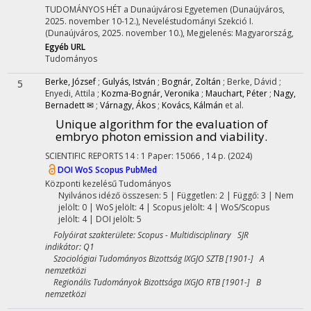
TUDOMÁNYOS HÉT a Dunaújvárosi Egyetemen (Dunaújváros,
2025. november 10-12.)
,
Neveléstudományi Szekció I.
(Dunaújváros, 2025. november 10.)
,
Megjelenés: Magyarország,
Egyéb URL
Tudományos
Berke, József
;
Gulyás, István
;
Bognár, Zoltán
;
Berke, Dávid
;
5
Enyedi, Attila
;
Kozma-Bognár, Veronika
;
Mauchart, Péter
;
Nagy,
Bernadett ✉
;
Várnagy, Ákos
;
Kovács, Kálmán
et al.
Unique algorithm for the evaluation of
embryo photon emission and viability.
SCIENTIFIC REPORTS
14
:
1
Paper: 15066 , 14 p.
(2024)
DOI
WoS
Scopus
PubMed
Központi kezelésű
Tudományos
Nyilvános idéző összesen: 5
| Független: 2 | Függő: 3 | Nem
jelölt: 0 | WoS jelölt: 4 | Scopus jelölt: 4 | WoS/Scopus
jelölt: 4 | DOI jelölt: 5
Folyóirat szakterülete: Scopus - Multidisciplinary SJR
indikátor: Q1
Szociológiai Tudományos Bizottság IXGJO SZTB [1901-] A
nemzetközi
Regionális Tudományok Bizottsága IXGJO RTB [1901-] B
nemzetközi