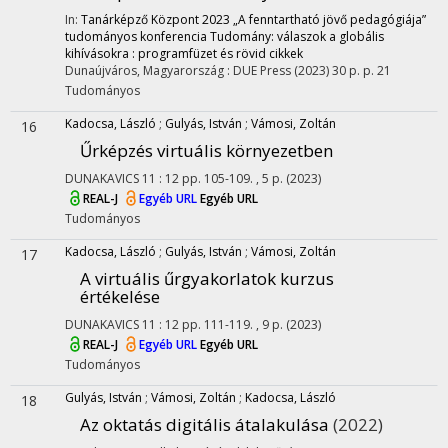
In:
Tanárképző Központ 2023 „A fenntartható jövő pedagógiája”
tudományos konferencia Tudomány: válaszok a globális
kihívásokra : programfüzet és rövid cikkek
Dunaújváros, Magyarország :
DUE Press
(2023)
30 p.
p. 21
Tudományos
Kadocsa, László
;
Gulyás, István
;
Vámosi, Zoltán
16
Űrképzés virtuális környezetben
DUNAKAVICS
11
:
12
pp. 105-109. , 5 p.
(2023)
REAL-J
Egyéb URL
Egyéb URL
Tudományos
Kadocsa, László
;
Gulyás, István
;
Vámosi, Zoltán
17
A virtuális űrgyakorlatok kurzus
értékelése
DUNAKAVICS
11
:
12
pp. 111-119. , 9 p.
(2023)
REAL-J
Egyéb URL
Egyéb URL
Tudományos
Gulyás, István
;
Vámosi, Zoltán
;
Kadocsa, László
18
Az oktatás digitális átalakulása
(2022)