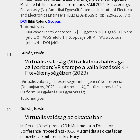
Machine Intelligence and Informatics, SAMI 2024 : Proceedings
Piscataway (NJ), Amerikai Egyesült Államok :
Institute of Electrical
and Electronics Engineers (IEEE)
(2024)
539 p.
pp. 229-235. , 7 p.
DOI
IEEE Xplore
Scopus
Tudományos
Nyilvános idéző összesen: 6
| Független: 6 | Függő: 0 | Nem
jelölt: 0 | WoS jelölt: 1 | Scopus jelölt: 4 | WoS/Scopus
jelölt: 4 | DOI jelölt: 4
Gulyás, István
11
Virtuális valóság (VR) alkalmazhatósága
az iparban
: VR szerepe a vállalkozások K +
F tevékenységében
(2023)
„Virtuális valóság – mesterséges intelligencia” konferencia
(Dunaújváros, 2023. szeptember 14.)
,
Területi Innovációs
Platform
,
Megjelenés: Magyarország,
Tudományos
Gulyás, István
12
Virtuális valóság az oktatásban
In: Berke, József (szerk.)
29th Multimedia in Education
Conference Proceedings - XXIX. Multimédia az oktatásban
nemzetközi konferencia kiadvány