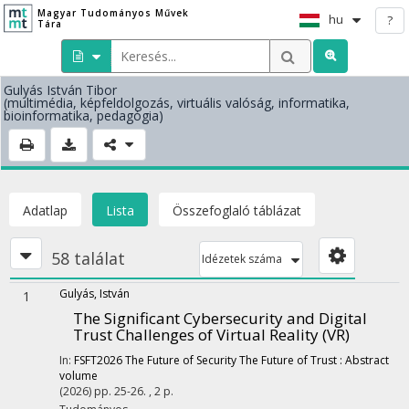
Magyar Tudományos Művek
hu
?
Tára
Gulyás István Tibor
(multimédia, képfeldolgozás, virtuális valóság, informatika,
bioinformatika, pedagógia)
Adatlap
Lista
Összefoglaló táblázat
58 találat
Idézetek száma
Gulyás, István
1
The Significant Cybersecurity and Digital
Trust Challenges of Virtual Reality (VR)
In:
FSFT2026 The Future of Security The Future of Trust : Abstract
volume
(2026)
pp. 25-26. , 2 p.