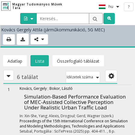
Magyar Tudományos Művek
hu
?
Tára
Kovács Gergely Attila
(járműkommunikáció, 5G MEC)
Adatlap
Lista
Összefoglaló táblázat
6 találat
Idézetek száma
Kovács, Gergely
;
Bokor, László
1
Simulation-Based Performance Evaluation
of MEC-Assisted Collective Perception
Under Realistic Urban Traffic Load
In: Xin-She, Yang; Alexis, Drogoul; Gerd, Wagner (szerk.)
Proceedings of the 15th International Conference on Simulation
and Modeling Methodologies, Technologies and Applications
Setubal, Portugália :
SciTePress
(2025)
pp. 404-411. , 8 p.