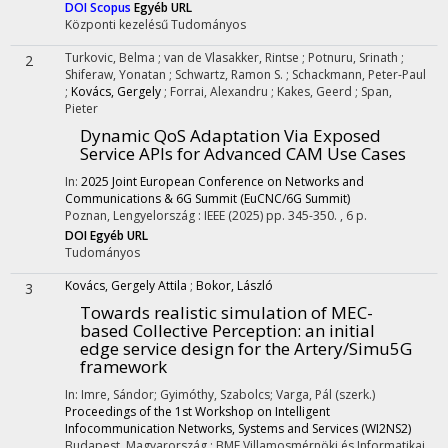
DOI
Scopus
Egyéb URL
Központi kezelésű
Tudományos
Turkovic, Belma
;
van de Vlasakker, Rintse
;
Potnuru, Srinath
;
2
Shiferaw, Yonatan
;
Schwartz, Ramon S.
;
Schackmann, Peter-Paul
;
Kovács, Gergely
;
Forrai, Alexandru
;
Kakes, Geerd
;
Span,
Pieter
Dynamic QoS Adaptation Via Exposed
Service APIs for Advanced CAM Use Cases
In:
2025 Joint European Conference on Networks and
Communications & 6G Summit (EuCNC/6G Summit)
Poznan, Lengyelország :
IEEE
(2025)
pp. 345-350. , 6 p.
DOI
Egyéb URL
Tudományos
Kovács, Gergely Attila
;
Bokor, László
3
Towards realistic simulation of MEC-
based Collective Perception: an initial
edge service design for the Artery/Simu5G
framework
In: Imre, Sándor; Gyimóthy, Szabolcs; Varga, Pál (szerk.)
Proceedings of the 1st Workshop on Intelligent
Infocommunication Networks, Systems and Services (WI2NS2)
Budapest, Magyarország :
BME Villamosmérnöki és Informatikai