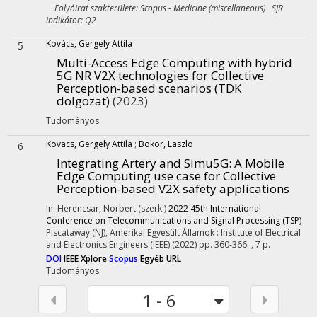
Folyóirat szakterülete: Scopus - Medicine (miscellaneous) SJR
indikátor: Q2
Kovács, Gergely Attila
5
Multi-Access Edge Computing with hybrid
5G NR V2X technologies for Collective
Perception-based scenarios (TDK
dolgozat)
(2023)
Tudományos
Kovacs, Gergely Attila
;
Bokor, Laszlo
6
Integrating Artery and Simu5G: A Mobile
Edge Computing use case for Collective
Perception-based V2X safety applications
In: Herencsar, Norbert (szerk.)
2022 45th International
Conference on Telecommunications and Signal Processing (TSP)
Piscataway (NJ), Amerikai Egyesült Államok :
Institute of Electrical
and Electronics Engineers (IEEE)
(2022)
pp. 360-366. , 7 p.
DOI
IEEE Xplore
Scopus
Egyéb URL
Tudományos
1 - 6