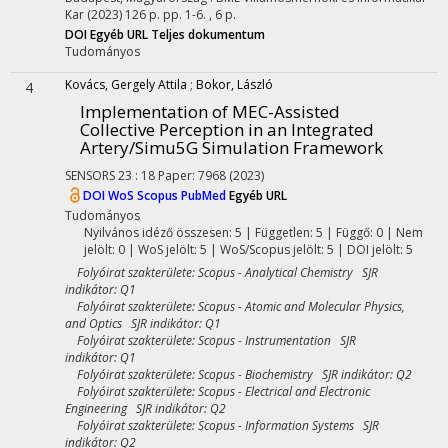
Kar
(2023)
126 p.
pp. 1-6. , 6 p.
DOI
Egyéb URL
Teljes dokumentum
Tudományos
Kovács, Gergely Attila
;
Bokor, László
4
Implementation of MEC-Assisted
Collective Perception in an Integrated
Artery/Simu5G Simulation Framework
SENSORS
23
:
18
Paper: 7968
(2023)
DOI
WoS
Scopus
PubMed
Egyéb URL
Tudományos
Nyilvános idéző összesen: 5
| Független: 5 | Függő: 0 | Nem
jelölt: 0 | WoS jelölt: 5 | WoS/Scopus jelölt: 5 | DOI jelölt: 5
Folyóirat szakterülete: Scopus - Analytical Chemistry SJR
indikátor: Q1
Folyóirat szakterülete: Scopus - Atomic and Molecular Physics,
and Optics SJR indikátor: Q1
Folyóirat szakterülete: Scopus - Instrumentation SJR
indikátor: Q1
Folyóirat szakterülete: Scopus - Biochemistry SJR indikátor: Q2
Folyóirat szakterülete: Scopus - Electrical and Electronic
Engineering SJR indikátor: Q2
Folyóirat szakterülete: Scopus - Information Systems SJR
indikátor: Q2