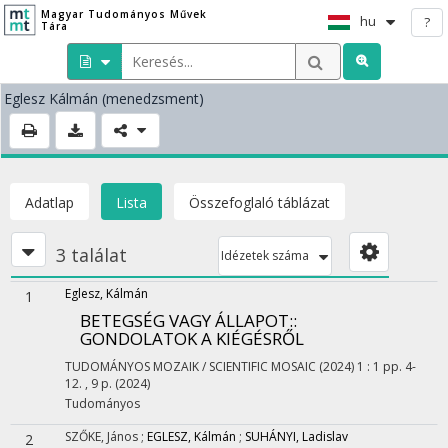
Magyar Tudományos Művek
hu
?
Tára
Eglesz Kálmán
(menedzsment)
Adatlap
Lista
Összefoglaló táblázat
3 találat
Idézetek száma
Eglesz, Kálmán
1
BETEGSÉG VAGY ÁLLAPOT:
:
GONDOLATOK A KIÉGÉSRŐL
TUDOMÁNYOS MOZAIK / SCIENTIFIC MOSAIC (2024)
1
:
1
pp. 4-
12. , 9 p.
(2024)
Tudományos
SZŐKE, János
;
EGLESZ, Kálmán
;
SUHÁNYI, Ladislav
2