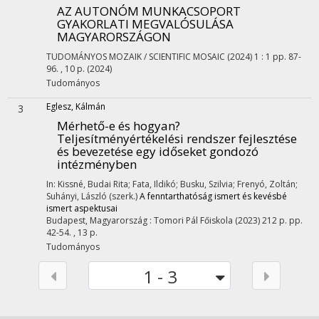
AZ AUTONÓM MUNKACSOPORT
GYAKORLATI MEGVALÓSULÁSA
MAGYARORSZÁGON
TUDOMÁNYOS MOZAIK / SCIENTIFIC MOSAIC (2024)
1
:
1
pp. 87-
96. , 10 p.
(2024)
Tudományos
Eglesz, Kálmán
3
Mérhető-e és hogyan?
Teljesítményértékelési rendszer fejlesztése
és bevezetése egy időseket gondozó
intézményben
In: Kissné, Budai Rita; Fata, Ildikó; Busku, Szilvia; Frenyó, Zoltán;
Suhányi, László (szerk.)
A fenntarthatóság ismert és kevésbé
ismert aspektusai
Budapest, Magyarország :
Tomori Pál Főiskola
(2023)
212 p.
pp.
42-54. , 13 p.
Tudományos
1 - 3