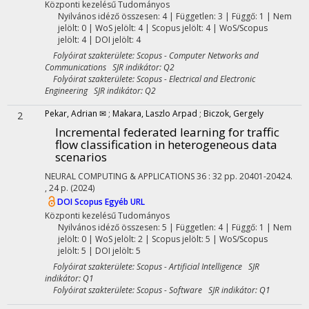
Központi kezelésű
Tudományos
Nyilvános idéző összesen: 4
| Független: 3 | Függő: 1 | Nem
jelölt: 0 | WoS jelölt: 4 | Scopus jelölt: 4 | WoS/Scopus
jelölt: 4 | DOI jelölt: 4
Folyóirat szakterülete: Scopus - Computer Networks and
Communications SJR indikátor: Q2
Folyóirat szakterülete: Scopus - Electrical and Electronic
Engineering SJR indikátor: Q2
Pekar, Adrian ✉
;
Makara, Laszlo Arpad
;
Biczok, Gergely
2
Incremental federated learning for traffic
flow classification in heterogeneous data
scenarios
NEURAL COMPUTING & APPLICATIONS
36
:
32
pp. 20401-20424.
, 24 p.
(2024)
DOI
Scopus
Egyéb URL
Központi kezelésű
Tudományos
Nyilvános idéző összesen: 5
| Független: 4 | Függő: 1 | Nem
jelölt: 0 | WoS jelölt: 2 | Scopus jelölt: 5 | WoS/Scopus
jelölt: 5 | DOI jelölt: 5
Folyóirat szakterülete: Scopus - Artificial Intelligence SJR
indikátor: Q1
Folyóirat szakterülete: Scopus - Software SJR indikátor: Q1