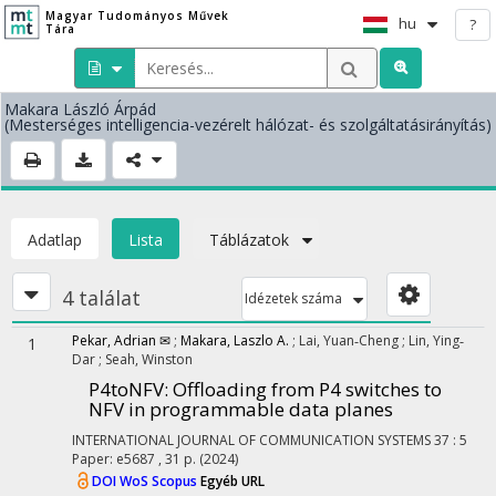
Magyar Tudományos Művek
hu
?
Tára
Makara László Árpád
(Mesterséges intelligencia-vezérelt hálózat- és szolgáltatásirányítás)
Adatlap
Lista
Táblázatok
4 találat
Idézetek száma
Pekar, Adrian ✉
;
Makara, Laszlo A.
;
Lai, Yuan‐Cheng
;
Lin, Ying‐
1
Dar
;
Seah, Winston
P4toNFV: Offloading from P4 switches to
NFV in programmable data planes
INTERNATIONAL JOURNAL OF COMMUNICATION SYSTEMS
37
:
5
Paper: e5687 , 31 p.
(2024)
DOI
WoS
Scopus
Egyéb URL