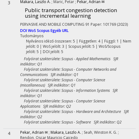
Makara, Laszlo A.
;
Maric, Petar
;
Pekar, Adrian ✉
3
Public transport congestion detection
using incremental learning
PERVASIVE AND MOBILE COMPUTING
91
Paper: 101769
(2023)
DOI
WoS
Scopus
Egyéb URL
Tudományos
Nyilvános idéző összesen: 5
| Független: 4 | Függő: 1 | Nem
jelölt: 0 | WoS jelölt: 3 | Scopus jelölt: 5 | WoS/Scopus
jelölt: 5 | DOI jelölt: 5
Folyóirat szakterülete: Scopus - Applied Mathematics SJR
indikátor: Q1
Folyóirat szakterülete: Scopus - Computer Networks and
Communications SJR indikátor: Q1
Folyóirat szakterülete: Scopus - Computer Science
(miscellaneous) SJR indikátor: Q1
Folyóirat szakterülete: Scopus - Information Systems SJR
indikátor: Q1
Folyóirat szakterülete: Scopus - Computer Science
Applications SJR indikátor: Q2
Folyóirat szakterülete: Scopus - Hardware and Architecture SJR
indikátor: Q2
Folyóirat szakterülete: Scopus - Software SJR indikátor: Q2
Pekar, Adrian ✉
;
Makara, Laszlo A.
;
Seah, Winston K. G.
;
4
Rendon, Oscar Mauricio Caicedo