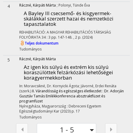
Ráczné, Kárpáti Márta
;
Polonyi, Tünde Éva
4
A Bayley III csecsemő- és kisgyermek-
skálákkal szerzett hazai és nemzetközi
tapasztalatok
REHABILITÁCIÓ: A MAGYAR REHABILITÁCIÓS TÁRSASÁG
FOLYÓIRATA
34
:
3
pp. 147-148. , 2 p.
(2024)
Teljes dokumentum
Tudományos
Ráczné, Kárpáti Márta
5
Az igen kis súlyú és extrém kis súlyú
koraszülöttek felzárkózási lehetőségei
koragyermekkorban
In: Moravcsikné, Dr. Kornyicki Ágota; Jávorné, Erdei Renáta
(szerk.)
II. Várandósság és egészséges életkezdet : Dr. Adorján
Gusztáv Tamás Emlékkonferencia absztraktfüzet és
programfüzet
Nyíregyháza, Magyarország :
Debreceni Egyetem
Egészségtudományi Kar
(2023)
p. 17
Tudományos
1 - 5