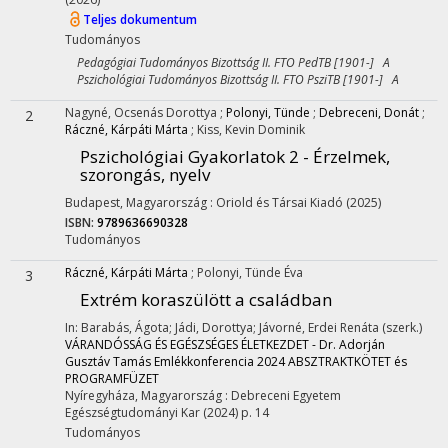
Teljes dokumentum
Tudományos
Pedagógiai Tudományos Bizottság II. FTO PedTB [1901-] A
Pszichológiai Tudományos Bizottság II. FTO PsziTB [1901-] A
Nagyné, Ocsenás Dorottya
;
Polonyi, Tünde
;
Debreceni, Donát
;
2
Ráczné, Kárpáti Márta
;
Kiss, Kevin Dominik
Pszichológiai Gyakorlatok 2 - Érzelmek,
szorongás, nyelv
Budapest, Magyarország :
Oriold és Társai Kiadó
(2025)
ISBN:
9789636690328
Tudományos
Ráczné, Kárpáti Márta
;
Polonyi, Tünde Éva
3
Extrém koraszülött a családban
In: Barabás, Ágota; Jádi, Dorottya; Jávorné, Erdei Renáta (szerk.)
VÁRANDÓSSÁG ÉS EGÉSZSÉGES ÉLETKEZDET - Dr. Adorján
Gusztáv Tamás Emlékkonferencia 2024 ABSZTRAKTKÖTET és
PROGRAMFÜZET
Nyíregyháza, Magyarország :
Debreceni Egyetem
Egészségtudományi Kar
(2024)
p. 14
Tudományos