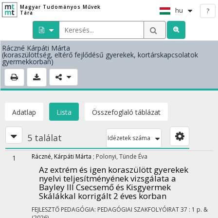
Magyar Tudományos Művek
hu
?
Tára
Ráczné Kárpáti Márta
(koraszülöttség, eltérő fejlődésű gyerekek, kortárskapcsolatok
gyermekkorban)
Adatlap
Lista
Összefoglaló táblázat
5 találat
Idézetek száma
Ráczné, Kárpáti Márta
;
Polonyi, Tünde Éva
1
Az extrém és igen koraszülött gyerekek
nyelvi teljesítményének vizsgálata a
Bayley III Csecsemő és Kisgyermek
Skálákkal korrigált 2 éves korban
FEJLESZTŐ PEDAGÓGIA: PEDAGÓGIAI SZAKFOLYÓIRAT
37
:
1
p. &
(2026)