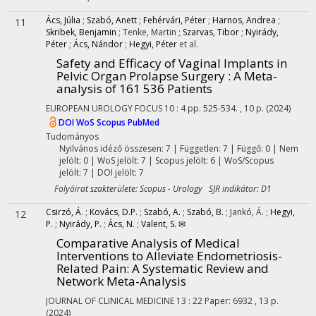
Ács, Júlia
;
Szabó, Anett
;
Fehérvári, Péter
;
Harnos, Andrea
;
11
Skribek, Benjamin
;
Tenke, Martin
;
Szarvas, Tibor
;
Nyirády,
Péter
;
Ács, Nándor
;
Hegyi, Péter
et al.
Safety and Efficacy of Vaginal Implants in
Pelvic Organ Prolapse Surgery : A Meta-
analysis of 161 536 Patients
EUROPEAN UROLOGY FOCUS
10
:
4
pp. 525-534. , 10 p.
(2024)
DOI
WoS
Scopus
PubMed
Tudományos
Nyilvános idéző összesen: 7
| Független: 7 | Függő: 0 | Nem
jelölt: 0 | WoS jelölt: 7 | Scopus jelölt: 6 | WoS/Scopus
jelölt: 7 | DOI jelölt: 7
Folyóirat szakterülete: Scopus - Urology SJR indikátor: D1
Csirzó, Á.
;
Kovács, D.P.
;
Szabó, A.
;
Szabó, B.
;
Jankó, Á.
;
Hegyi,
12
P.
;
Nyirády, P.
;
Ács, N.
;
Valent, S. ✉
Comparative Analysis of Medical
Interventions to Alleviate Endometriosis-
Related Pain: A Systematic Review and
Network Meta-Analysis
JOURNAL OF CLINICAL MEDICINE
13
:
22
Paper: 6932 , 13 p.
(2024)