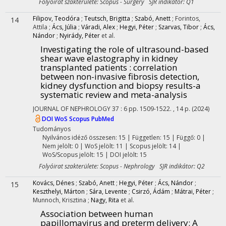
Folyóirat szakterülete: Scopus - Surgery SJR indikátor: Q1
Filipov, Teodóra
;
Teutsch, Brigitta
;
Szabó, Anett
;
Forintos,
14
Attila
;
Ács, Júlia
;
Váradi, Alex
;
Hegyi, Péter
;
Szarvas, Tibor
;
Ács,
Nándor
;
Nyirády, Péter
et al.
Investigating the role of ultrasound-based
shear wave elastography in kidney
transplanted patients : correlation
between non-invasive fibrosis detection,
kidney dysfunction and biopsy results-a
systematic review and meta-analysis
JOURNAL OF NEPHROLOGY
37
:
6
pp. 1509-1522. , 14 p.
(2024)
DOI
WoS
Scopus
PubMed
Tudományos
Nyilvános idéző összesen: 15
| Független: 15 | Függő: 0 |
Nem jelölt: 0 | WoS jelölt: 11 | Scopus jelölt: 14 |
WoS/Scopus jelölt: 15 | DOI jelölt: 15
Folyóirat szakterülete: Scopus - Nephrology SJR indikátor: Q2
Kovács, Dénes
;
Szabó, Anett
;
Hegyi, Péter
;
Ács, Nándor
;
15
Keszthelyi, Márton
;
Sára, Levente
;
Csirzó, Ádám
;
Mátrai, Péter
;
Munnoch, Krisztina
;
Nagy, Rita
et al.
Association between human
papillomavirus and preterm delivery: A