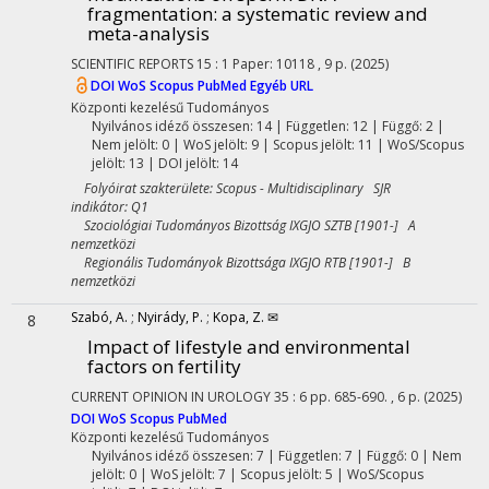
fragmentation: a systematic review and
meta-analysis
SCIENTIFIC REPORTS
15
:
1
Paper: 10118 , 9 p.
(2025)
DOI
WoS
Scopus
PubMed
Egyéb URL
Központi kezelésű
Tudományos
Nyilvános idéző összesen: 14
| Független: 12 | Függő: 2 |
Nem jelölt: 0 | WoS jelölt: 9 | Scopus jelölt: 11 | WoS/Scopus
jelölt: 13 | DOI jelölt: 14
Folyóirat szakterülete: Scopus - Multidisciplinary SJR
indikátor: Q1
Szociológiai Tudományos Bizottság IXGJO SZTB [1901-] A
nemzetközi
Regionális Tudományok Bizottsága IXGJO RTB [1901-] B
nemzetközi
Szabó, A.
;
Nyirády, P.
;
Kopa, Z. ✉
8
Impact of lifestyle and environmental
factors on fertility
CURRENT OPINION IN UROLOGY
35
:
6
pp. 685-690. , 6 p.
(2025)
DOI
WoS
Scopus
PubMed
Központi kezelésű
Tudományos
Nyilvános idéző összesen: 7
| Független: 7 | Függő: 0 | Nem
jelölt: 0 | WoS jelölt: 7 | Scopus jelölt: 5 | WoS/Scopus