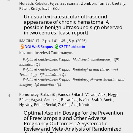
Horváth, Rebeka
;
Fejes, Zsuzsanna
;
Zombori, Tamás
;
Czétány,
Péter
;
Király, István Előd
Unusual extratesticular ultrasound
appearance of chronic hematoma: A
possible benign ultrasound sign observed
in two centres
: [case report]
IMAGING
17
:
2
pp. 141-145. , 5 p.
(2025)
DOI
WoS
Scopus
SZTE Publicatio
Központi kezelésű
Tudományos
Folyóirat szakterülete: Scopus - Medicine (miscellaneous) SJR
indikátor: Q4
Folyóirat szakterülete: Scopus - Radiological and Ultrasound
Technology SJR indikátor: Q4
Folyóirat szakterülete: Scopus - Radiology, Nuclear Medicine and
Imaging SJR indikátor: Q4
Komoróczy, Balázs ✉
;
Váncsa, Szilárd
;
Váradi, Alex
;
Hegyi,
4
Péter
;
Vágási, Veronika
;
Baradács, István
;
Szabó, Anett
;
Nyirády, Péter
;
Benkő, Zsófia
;
Ács, Nándor
Optimal Aspirin Dosage for the Prevention
of Preeclampsia and Other Adverse
Pregnancy Outcomes : A Systematic
Review and Meta-Analysis of Randomized