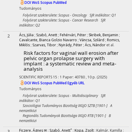
DOI
WoS
Scopus
PubMed
Tudományos
Folyóirat szakterülete: Scopus - Oncology SJR indikátor: Q1
Folyóirat szakterülete: Scopus - Cancer Research SJR
indikátor: Q2
Ács, Júlia
;
Szabó, Anett
;
Fehérvári, Péter
;
Skribek, Benjamin
;
2
Cavalcante, Bianca Golzio Navarro
;
Váncsa, Szilárd
;
Romics,
Miklós
;
Szarvas, Tibor
;
Nyirády, Péter
;
Ács, Nándor
et al.
Risk factors for vaginal wall erosion after
pelvic organ prolapse surgery with
implant : a systematic review and meta-
analysis
SCIENTIFIC REPORTS
15
:
1
Paper: 40780 , 10 p.
(2025)
DOI
WoS
Scopus
PubMed
Egyéb URL
Tudományos
Folyóirat szakterülete: Scopus - Multidisciplinary SJR
indikátor: Q1
Szociológiai Tudományos Bizottság IXGJO SZTB [1901-] A
nemzetközi
Regionális Tudományok Bizottsága IXGJO RTB [1901-] B
nemzetközi
*
Ficzere, Ágnes ✉
;
Szabó, Anett
;
Kopa, Zsolt
;
Kalmár, Kamilla
;
3