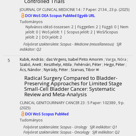
Controlled Trials
JOURNAL OF CLINICAL MEDICINE
14
:
7
Paper: 2134 , 23 p.
(2025)
DOI
WoS
DEA
Scopus
PubMed
Egyéb URL
Tudományos
Nyilvános idéző összesen: 2
| Független: 2 | Függő: 0 | Nem
jelölt: 0 | WoS jelölt: 1 | Scopus jelölt: 2 | WoS/Scopus
jelölt: 2 | DOI jelölt: 2
Folyóirat szakterülete: Scopus - Medicine (miscellaneous) SJR
indikátor: Q2
Kubik, András
;
das Virgens, Isabel Pinto Amorim
;
Varga, Nóra
;
5
Szabó, Anett
;
Keszthelyi, Attila
;
Fehérvári, Péter
;
Hegyi, Péter
;
Ács, Nándor
;
Nyirády, Péter
;
Szarvas, Tibor ✉
Radical Surgery Compared to Bladder-
Preserving Approaches for Limited Stage
Small-Cell Bladder Cancer: Systematic
Review and Meta-Analysis
CLINICAL GENITOURINARY CANCER
23
:
5
Paper: 102389 , 9 p.
(2025)
DOI
WoS
Scopus
PubMed
Tudományos
Folyóirat szakterülete: Scopus - Urology SJR indikátor: Q1
Folyóirat szakterülete: Scopus - Oncology SJR indikátor: Q2