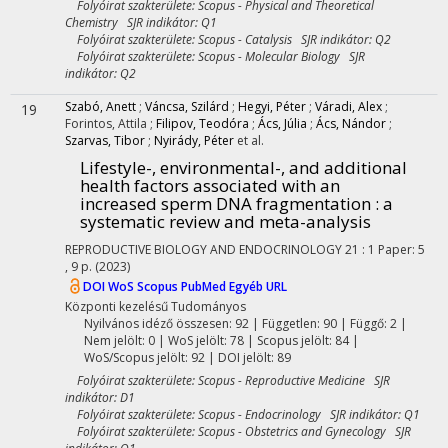
Folyóirat szakterülete: Scopus - Physical and Theoretical
Chemistry SJR indikátor: Q1
Folyóirat szakterülete: Scopus - Catalysis SJR indikátor: Q2
Folyóirat szakterülete: Scopus - Molecular Biology SJR
indikátor: Q2
Szabó, Anett
;
Váncsa, Szilárd
;
Hegyi, Péter
;
Váradi, Alex
;
19
Forintos, Attila
;
Filipov, Teodóra
;
Ács, Júlia
;
Ács, Nándor
;
Szarvas, Tibor
;
Nyirády, Péter
et al.
Lifestyle-, environmental-, and additional
health factors associated with an
increased sperm DNA fragmentation : a
systematic review and meta-analysis
REPRODUCTIVE BIOLOGY AND ENDOCRINOLOGY
21
:
1
Paper: 5
, 9 p.
(2023)
DOI
WoS
Scopus
PubMed
Egyéb URL
Központi kezelésű
Tudományos
Nyilvános idéző összesen: 92
| Független: 90 | Függő: 2 |
Nem jelölt: 0 | WoS jelölt: 78 | Scopus jelölt: 84 |
WoS/Scopus jelölt: 92 | DOI jelölt: 89
Folyóirat szakterülete: Scopus - Reproductive Medicine SJR
indikátor: D1
Folyóirat szakterülete: Scopus - Endocrinology SJR indikátor: Q1
Folyóirat szakterülete: Scopus - Obstetrics and Gynecology SJR