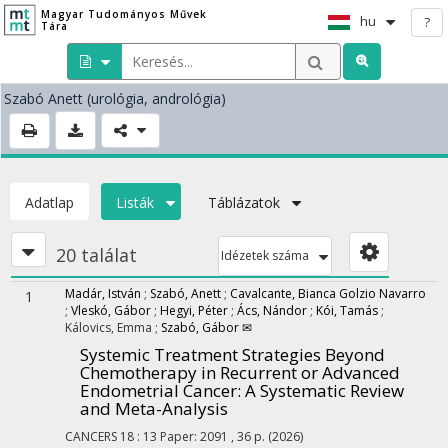
Magyar Tudományos Művek
hu
?
Tára
Szabó Anett
(urológia, andrológia)
Adatlap
Listák
Táblázatok
20 találat
Idézetek száma
Madár, István
;
Szabó, Anett
;
Cavalcante, Bianca Golzio Navarro
1
;
Vleskó, Gábor
;
Hegyi, Péter
;
Ács, Nándor
;
Kói, Tamás
;
Kálovics, Emma
;
Szabó, Gábor ✉
Systemic Treatment Strategies Beyond
Chemotherapy in Recurrent or Advanced
Endometrial Cancer: A Systematic Review
and Meta-Analysis
CANCERS
18
:
13
Paper: 2091 , 36 p.
(2026)