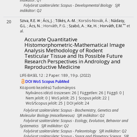
indikátor: Q1
Folyóirat szakterülete: Scopus - Developmental Biology SJR
indikátor: Q2
Sziva, R.E. ✉
;
Ács, J.
;
Tőkés, A.-M.
;
Korsós-Novák, Á.
;
Nádasy,
20
**
G.L.
;
Ács, N.
;
Horváth, P.G.
;
Szabó, A.
;
Ke, H.
;
Horváth, E.M.
et
al.
Accurate Quantitative
Histomorphometric-Mathematical Image
Analysis Methodology of Rodent
Testicular Tissue and Its Possible Future
Research Perspectives in Andrology and
Reproductive Medicine
LIFE-BASEL
12
:
2
Paper: 189 , 19 p.
(2022)
DOI
WoS
Scopus
PubMed
Központi kezelésű
Tudományos
Nyilvános idéző összesen: 26
| Független: 26 | Függő: 0 |
Nem jelölt: 0 | WoS jelölt: 25 | Scopus jelölt: 22 |
WoS/Scopus jelölt: 25 | DOI jelölt: 24
Folyóirat szakterülete: Scopus - Biochemistry, Genetics and
Molecular Biology (miscellaneous) SJR indikátor: Q2
Folyóirat szakterülete: Scopus - Ecology, Evolution, Behavior and
Systematics SJR indikátor: Q2
Folyóirat szakterülete: Scopus - Paleontology SJR indikátor: Q2
Folyóirat szakterülete: Scopus - Space and Planetary Science SJR