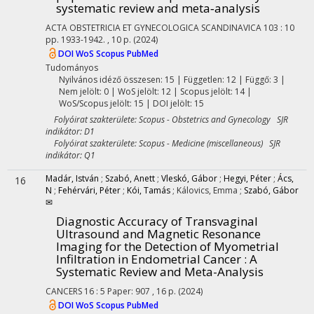
systematic review and meta‐analysis
ACTA OBSTETRICIA ET GYNECOLOGICA SCANDINAVICA
103
:
10
pp. 1933-1942. , 10 p.
(2024)
DOI
WoS
Scopus
PubMed
Tudományos
Nyilvános idéző összesen: 15
| Független: 12 | Függő: 3 |
Nem jelölt: 0 | WoS jelölt: 12 | Scopus jelölt: 14 |
WoS/Scopus jelölt: 15 | DOI jelölt: 15
Folyóirat szakterülete: Scopus - Obstetrics and Gynecology SJR
indikátor: D1
Folyóirat szakterülete: Scopus - Medicine (miscellaneous) SJR
indikátor: Q1
Madár, István
;
Szabó, Anett
;
Vleskó, Gábor
;
Hegyi, Péter
;
Ács,
16
N
;
Fehérvári, Péter
;
Kói, Tamás
;
Kálovics, Emma
;
Szabó, Gábor
✉
Diagnostic Accuracy of Transvaginal
Ultrasound and Magnetic Resonance
Imaging for the Detection of Myometrial
Infiltration in Endometrial Cancer : A
Systematic Review and Meta-Analysis
CANCERS
16
:
5
Paper: 907 , 16 p.
(2024)
DOI
WoS
Scopus
PubMed