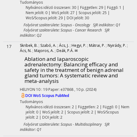
Tudományos
Nyilvános idéző összesen: 30
| Független: 29 | Függő: 1 |
Nem jelölt: 0 | WoS jelölt: 27 | Scopus jelölt: 25 |
WoS/Scopus jelölt: 29 | DOI jelölt: 30
Folyóirat szakterülete: Scopus - Oncology SJR indikátor: Q1
Folyóirat szakterülete: Scopus - Cancer Research SJR
indikátor: Q2
Skribek, B.
;
Szabó, A.
;
Ács, J.
;
Hegyi, P.
;
Mátrai, P.
;
Nyirády, P.
;
17
Ács, N.
;
Majoros, A.
;
Deák, P.Á. ✉
Ablation and laparoscopic
adrenalectomy: Balancing efficacy and
safety in the treatment of benign adrenal
gland tumors: A systematic review and
meta-analysis
HELIYON
10
:
19
Paper: e37868 , 10 p.
(2024)
DOI
WoS
Scopus
PubMed
Tudományos
Nyilvános idéző összesen: 2
| Független: 2 | Függő: 0 | Nem
jelölt: 0 | WoS jelölt: 2 | Scopus jelölt: 2 | WoS/Scopus
jelölt: 2 | DOI jelölt: 2
Folyóirat szakterülete: Scopus - Multidisciplinary SJR
indikátor: Q1