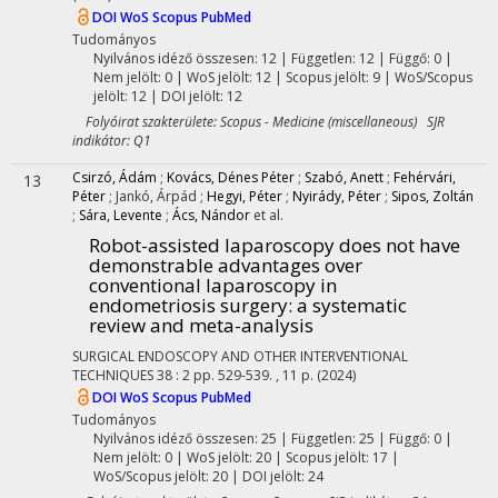
DOI
WoS
Scopus
PubMed
Tudományos
Nyilvános idéző összesen: 12
| Független: 12 | Függő: 0 |
Nem jelölt: 0 | WoS jelölt: 12 | Scopus jelölt: 9 | WoS/Scopus
jelölt: 12 | DOI jelölt: 12
Folyóirat szakterülete: Scopus - Medicine (miscellaneous) SJR
indikátor: Q1
Csirzó, Ádám
;
Kovács, Dénes Péter
;
Szabó, Anett
;
Fehérvári,
13
Péter
;
Jankó, Árpád
;
Hegyi, Péter
;
Nyirády, Péter
;
Sipos, Zoltán
;
Sára, Levente
;
Ács, Nándor
et al.
Robot-assisted laparoscopy does not have
demonstrable advantages over
conventional laparoscopy in
endometriosis surgery: a systematic
review and meta-analysis
SURGICAL ENDOSCOPY AND OTHER INTERVENTIONAL
TECHNIQUES
38
:
2
pp. 529-539. , 11 p.
(2024)
DOI
WoS
Scopus
PubMed
Tudományos
Nyilvános idéző összesen: 25
| Független: 25 | Függő: 0 |
Nem jelölt: 0 | WoS jelölt: 20 | Scopus jelölt: 17 |
WoS/Scopus jelölt: 20 | DOI jelölt: 24