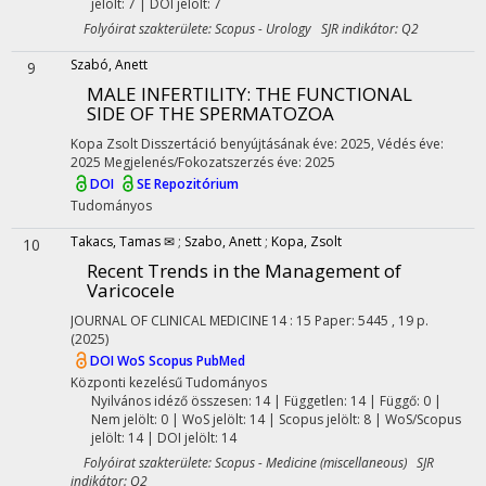
jelölt: 7 | DOI jelölt: 7
Folyóirat szakterülete: Scopus - Urology SJR indikátor: Q2
Szabó, Anett
9
MALE INFERTILITY: THE FUNCTIONAL
SIDE OF THE SPERMATOZOA
Kopa Zsolt
Disszertáció benyújtásának éve: 2025,
Védés éve:
2025
Megjelenés/Fokozatszerzés éve: 2025
DOI
SE Repozitórium
Tudományos
Takacs, Tamas ✉
;
Szabo, Anett
;
Kopa, Zsolt
10
Recent Trends in the Management of
Varicocele
JOURNAL OF CLINICAL MEDICINE
14
:
15
Paper: 5445 , 19 p.
(2025)
DOI
WoS
Scopus
PubMed
Központi kezelésű
Tudományos
Nyilvános idéző összesen: 14
| Független: 14 | Függő: 0 |
Nem jelölt: 0 | WoS jelölt: 14 | Scopus jelölt: 8 | WoS/Scopus
jelölt: 14 | DOI jelölt: 14
Folyóirat szakterülete: Scopus - Medicine (miscellaneous) SJR
indikátor: Q2