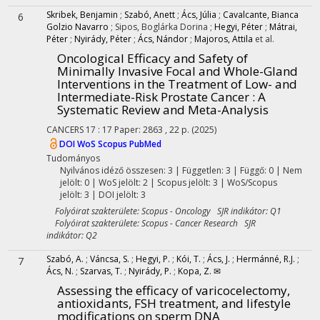
Skribek, Benjamin
;
Szabó, Anett
;
Ács, Júlia
;
Cavalcante, Bianca
6
Golzio Navarro
;
Sipos, Boglárka Dorina
;
Hegyi, Péter
;
Mátrai,
Péter
;
Nyirády, Péter
;
Ács, Nándor
;
Majoros, Attila
et al.
Oncological Efficacy and Safety of
Minimally Invasive Focal and Whole-Gland
Interventions in the Treatment of Low- and
Intermediate-Risk Prostate Cancer : A
Systematic Review and Meta-Analysis
CANCERS
17
:
17
Paper: 2863 , 22 p.
(2025)
DOI
WoS
Scopus
PubMed
Tudományos
Nyilvános idéző összesen: 3
| Független: 3 | Függő: 0 | Nem
jelölt: 0 | WoS jelölt: 2 | Scopus jelölt: 3 | WoS/Scopus
jelölt: 3 | DOI jelölt: 3
Folyóirat szakterülete: Scopus - Oncology SJR indikátor: Q1
Folyóirat szakterülete: Scopus - Cancer Research SJR
indikátor: Q2
Szabó, A.
;
Váncsa, S.
;
Hegyi, P.
;
Kói, T.
;
Ács, J.
;
Hermánné, R.J.
;
7
Ács, N.
;
Szarvas, T.
;
Nyirády, P.
;
Kopa, Z. ✉
Assessing the efficacy of varicocelectomy,
antioxidants, FSH treatment, and lifestyle
modifications on sperm DNA