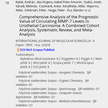
Kubik, András
;
das Virgens, Isabel Pinto Amorim
;
Szabó, Anett
;
18
Váradi, Melinda
;
Csizmarik, Anita
;
Keszthelyi, Attila
;
Majoros,
Attila
;
Fehérvári, Péter
;
Hegyi, Péter
;
Ács, Nándor
et al.
Comprehensive Analysis of the Prognostic
Value of Circulating MMP-7 Levels in
Urothelial Carcinoma: A Combined Cohort
Analysis, Systematic Review, and Meta-
Analysis
INTERNATIONAL JOURNAL OF MOLECULAR SCIENCES
24
:
9
Paper: 7859 , 16 p.
(2023)
DOI
WoS
Scopus
PubMed
Tudományos
Nyilvános idéző összesen: 8
| Független: 8 | Függő: 0 | Nem
jelölt: 0 | WoS jelölt: 6 | Scopus jelölt: 7 | WoS/Scopus
jelölt: 8 | DOI jelölt: 8
Folyóirat szakterülete: Scopus - Inorganic Chemistry SJR
indikátor: D1
Folyóirat szakterülete: Scopus - Organic Chemistry SJR
indikátor: D1
Folyóirat szakterülete: Scopus - Spectroscopy SJR indikátor: D1
Folyóirat szakterülete: Scopus - Computer Science
Applications SJR indikátor: Q1
Folyóirat szakterülete: Scopus - Medicine (miscellaneous) SJR
indikátor: Q1