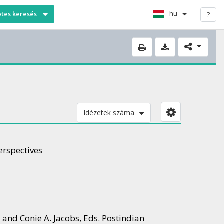
hu
etes keresés
?
Idézetek száma
erspectives
 and Conie A. Jacobs, Eds. Postindian