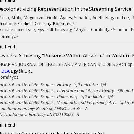
ri, Hend
ecolonativizing Representation in the Streaming Service
 Dósa, Attila; Magnuczné Godó, Ágnes; Schaffer, Anett; Nagano Lee, R
lophone Studies : Crossing Boundaries
castle upon Tyne, Egyesült Királyság / Anglia :
Cambridge Scholars Pu
dományos
ri, Hend
eviews: Achieving “Presence Within Absence” in Western 
NGARIAN JOURNAL OF ENGLISH AND AMERICAN STUDIES
29
:
1
pp.
I
DEA
Egyéb URL
dományos
yóirat szakterülete: Scopus - History SJR indikátor: Q4
yóirat szakterülete: Scopus - Literature and Literary Theory SJR indi
yóirat szakterülete: Scopus - Philosophy SJR indikátor: Q4
yóirat szakterülete: Scopus - Visual Arts and Performing Arts SJR ind
dalomtudományi Bizottság I.NYIO Irod Biz A
lvtudományi Bizottság I.NYIO [1900-] A
ri, Hend
umor in Contemporary Native American Art