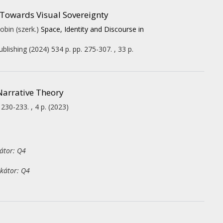
: Towards Visual Sovereignty
obin (szerk.)
Space, Identity and Discourse in
blishing
(2024)
534 p.
pp. 275-307. , 33 p.
Narrative Theory
 230-233. , 4 p.
(2023)
kátor: Q4
ikátor: Q4