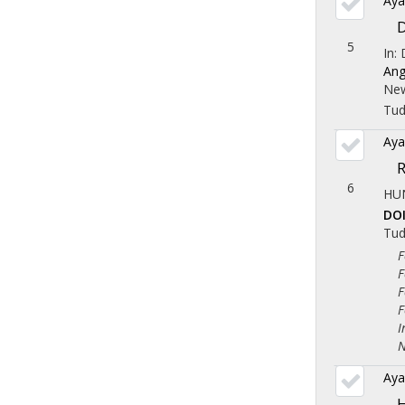
Aya
D
5
In:
Ang
New
Tu
Aya
R
6
HU
DO
Tu
Fol
Fol
Fol
Fol
Iro
Nye
Aya
H