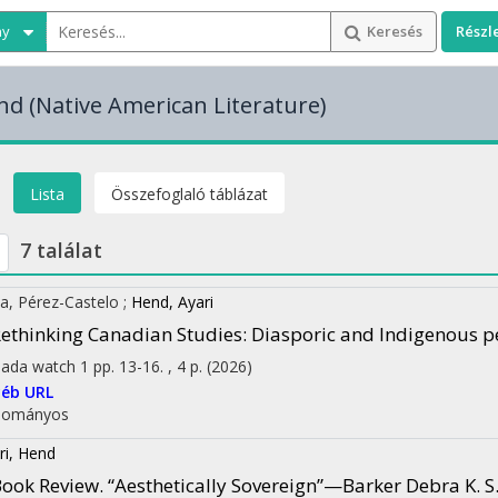
ny
Keresés
Részl
end
(Native American Literature)
Lista
Összefoglaló táblázat
7 találat
via, Pérez-Castelo
;
Hend, Ayari
ethinking Canadian Studies: Diasporic and Indigenous p
ada watch
1
pp. 13-16. , 4 p.
(2026)
éb URL
dományos
ri, Hend
ook Review. “Aesthetically Sovereign”—Barker Debra K. S.