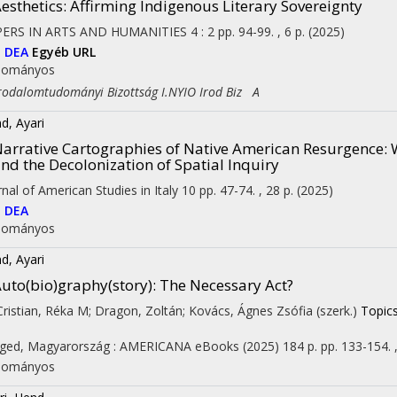
esthetics: Affirming Indigenous Literary Sovereignty
PERS IN ARTS AND HUMANITIES
4
:
2
pp. 94-99. , 6 p.
(2025)
I
DEA
Egyéb URL
dományos
dalomtudományi Bizottság I.NYIO Irod Biz A
d, Ayari
arrative Cartographies of Native American Resurgence: 
nd the Decolonization of Spatial Inquiry
rnal of American Studies in Italy
10
pp. 47-74. , 28 p.
(2025)
I
DEA
dományos
d, Ayari
uto(bio)graphy(story): The Necessary Act?
 Cristian, Réka M; Dragon, Zoltán; Kovács, Ágnes Zsófia (szerk.)
Topics
ged, Magyarország :
AMERICANA eBooks
(2025)
184 p.
pp. 133-154. ,
dományos
on