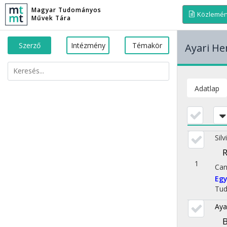
Magyar Tudományos
Közlemé
Művek Tára
Szerző
Intézmény
Témakör
Ayari H
Adatlap
Sil
R
1
Can
Egy
Tu
Aya
B