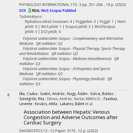
PHYSIOLOGY INTERNATIONAL
110
:
3
pp. 251-266. , 16 p.
(2023)
DOI
REAL
WoS
Scopus
PubMed
Tudományos
Nyilvános idéző összesen: 4
| Független: 3 | Függő: 1 | Nem
jelölt: 0 | WoS jelölt: 1 | Scopus jelölt: 3 | WoS/Scopus
jelölt: 3 | DOI jelölt: 4
Folyóirat szakterülete: Scopus - Complementary and Alternative
Medicine SJR indikátor: Q2
Folyóirat szakterülete: Scopus - Physical Therapy, Sports Therapy
and Rehabilitation SJR indikátor: Q2
Folyóirat szakterülete: Scopus - Medicine (miscellaneous) SJR
indikátor: Q3
Folyóirat szakterülete: Scopus - Orthopedics and Sports
Medicine SJR indikátor: Q3
Folyóirat szakterülete: Scopus - Physiology (medical) SJR
indikátor: Q3
Eke, Csaba
;
Szabó, András
;
Nagy, Ádám
;
Szécsi, Balázs
;
6
Szentgróti, Rita
;
Dénes, András
;
Kertai, Miklós D.
;
Fazekas,
Levente
;
Kovács, Attila
;
Lakatos, Bálint
et al.
Association between Hepatic Venous
Congestion and Adverse Outcomes after
Cardiac Surgery
DIAGNOSTICS
12
:
12
Paper: 3175 , 12 p.
(2022)