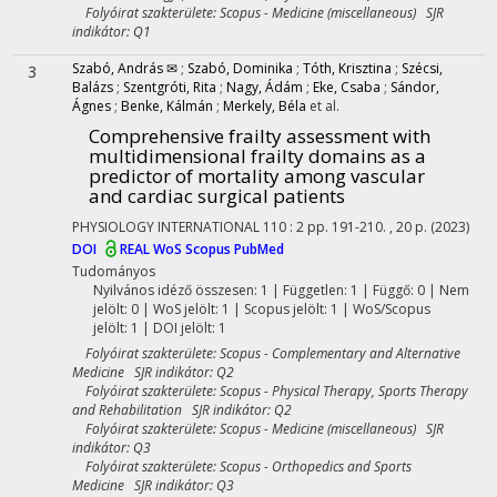
Folyóirat szakterülete: Scopus - Medicine (miscellaneous) SJR
indikátor: Q1
Szabó, András ✉
;
Szabó, Dominika
;
Tóth, Krisztina
;
Szécsi,
3
Balázs
;
Szentgróti, Rita
;
Nagy, Ádám
;
Eke, Csaba
;
Sándor,
Ágnes
;
Benke, Kálmán
;
Merkely, Béla
et al.
Comprehensive frailty assessment with
multidimensional frailty domains as a
predictor of mortality among vascular
and cardiac surgical patients
PHYSIOLOGY INTERNATIONAL
110
:
2
pp. 191-210. , 20 p.
(2023)
DOI
REAL
WoS
Scopus
PubMed
Tudományos
Nyilvános idéző összesen: 1
| Független: 1 | Függő: 0 | Nem
jelölt: 0 | WoS jelölt: 1 | Scopus jelölt: 1 | WoS/Scopus
jelölt: 1 | DOI jelölt: 1
Folyóirat szakterülete: Scopus - Complementary and Alternative
Medicine SJR indikátor: Q2
Folyóirat szakterülete: Scopus - Physical Therapy, Sports Therapy
and Rehabilitation SJR indikátor: Q2
Folyóirat szakterülete: Scopus - Medicine (miscellaneous) SJR
indikátor: Q3
Folyóirat szakterülete: Scopus - Orthopedics and Sports
Medicine SJR indikátor: Q3