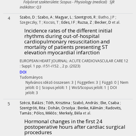
Folyóirat szakterülete: Scopus - Physiology (medical) SJR
indikátor: Q3
Szabo, D
;
Szabo, A
;
Magyar, L
;
Szentgroti, R
;
Batho, J P
;
4
Szegeczky, T
;
Kocsis, T
;
Edes, I F
;
Ruzsa, Z
;
Becker, D
et al.
Incidence rates of the different initial
rhythms during out-of-hospital
cardiopulmonary resuscitation and
mortality of patients presenting ST
elevation myocardial infarction
EUROPEAN HEART JOURNAL: ACUTE CARDIOVASCULAR CARE
12
:
Suppl. 1
pp. i151-i152. , 2 p.
(2023)
DOI
Tudományos
Nyilvános idéző összesen: 3
| Független: 3 | Függő: 0 | Nem
jelölt: 0 | Scopus jelölt: 1 | WoS/Scopus jelölt: 1 | DOI
jelölt: 3
Szécsi, Balázs
;
Tóth, Krisztina
;
Szabó, András
;
Eke, Csaba
;
5
Szentgróti, Rita
;
Dohán, Orsolya
;
Benke, Kálmán
;
Radovits,
Tamás
;
Pólos, Miklós
;
Merkely, Béla
et al.
Hormonal changes in the first 24
postoperative hours after cardiac surgical
procedures