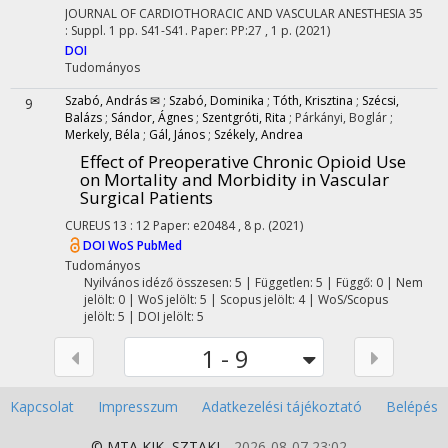
JOURNAL OF CARDIOTHORACIC AND VASCULAR ANESTHESIA
35
:
Suppl. 1
pp. S41-S41. Paper: PP:27 , 1 p.
(2021)
DOI
Tudományos
Szabó, András ✉
;
Szabó, Dominika
;
Tóth, Krisztina
;
Szécsi,
9
Balázs
;
Sándor, Ágnes
;
Szentgróti, Rita
;
Párkányi, Boglár
;
Merkely, Béla
;
Gál, János
;
Székely, Andrea
Effect of Preoperative Chronic Opioid Use
on Mortality and Morbidity in Vascular
Surgical Patients
CUREUS
13
:
12
Paper: e20484 , 8 p.
(2021)
DOI
WoS
PubMed
Tudományos
Nyilvános idéző összesen: 5
| Független: 5 | Függő: 0 | Nem
jelölt: 0 | WoS jelölt: 5 | Scopus jelölt: 4 | WoS/Scopus
jelölt: 5 | DOI jelölt: 5
1 - 9
Kapcsolat
Impresszum
Adatkezelési tájékoztató
Belépés
© MTA
KIK
,
SZTAKI
2026-08-07 23:02