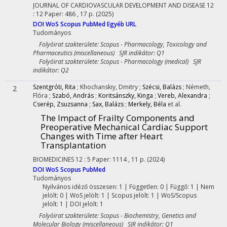
JOURNAL OF CARDIOVASCULAR DEVELOPMENT AND DISEASE
12
:
12
Paper: 486 , 17 p.
(2025)
DOI
WoS
Scopus
PubMed
Egyéb URL
Tudományos
Folyóirat szakterülete: Scopus - Pharmacology, Toxicology and
Pharmaceutics (miscellaneous) SJR indikátor: Q1
Folyóirat szakterülete: Scopus - Pharmacology (medical) SJR
indikátor: Q2
Szentgróti, Rita
;
Khochanskiy, Dmitry
;
Szécsi, Balázs
;
Németh,
2
Flóra
;
Szabó, András
;
Koritsánszky, Kinga
;
Vereb, Alexandra
;
Cserép, Zsuzsanna
;
Sax, Balázs
;
Merkely, Béla
et al.
The Impact of Frailty Components and
Preoperative Mechanical Cardiac Support
Changes with Time after Heart
Transplantation
BIOMEDICINES
12
:
5
Paper: 1114 , 11 p.
(2024)
DOI
WoS
Scopus
PubMed
Tudományos
Nyilvános idéző összesen: 1
| Független: 0 | Függő: 1 | Nem
jelölt: 0 | WoS jelölt: 1 | Scopus jelölt: 1 | WoS/Scopus
jelölt: 1 | DOI jelölt: 1
Folyóirat szakterülete: Scopus - Biochemistry, Genetics and
Molecular Biology (miscellaneous) SJR indikátor: Q1