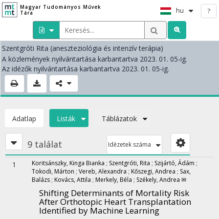
Magyar Tudományos Művek
hu
?
Tára
Szentgróti Rita
(aneszteziológia és intenzív terápia)
A közlemények nyilvántartása karbantartva 2023. 01. 05-ig.
Az idézők nyilvántartása karbantartva 2023. 01. 05-ig.
Adatlap
Listák
Táblázatok
9 találat
Idézetek száma
Koritsánszky, Kinga Bianka
;
Szentgróti, Rita
;
Szijártó, Ádám
;
1
Tokodi, Márton
;
Vereb, Alexandra
;
Kőszegi, Andrea
;
Sax,
Balázs
;
Kovács, Attila
;
Merkely, Béla
;
Székely, Andrea ✉
Shifting Determinants of Mortality Risk
After Orthotopic Heart Transplantation
Identified by Machine Learning