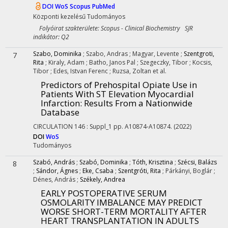
DOI
WoS
Scopus
PubMed
Központi kezelésű
Tudományos
Folyóirat szakterülete: Scopus - Clinical Biochemistry SJR
indikátor: Q2
Szabo, Dominika
;
Szabo, Andras
;
Magyar, Levente
;
Szentgroti,
7
Rita
;
Kiraly, Adam
;
Batho, Janos Pal
;
Szegeczky, Tibor
;
Kocsis,
Tibor
;
Edes, Istvan Ferenc
;
Ruzsa, Zoltan
et al.
Predictors of Prehospital Opiate Use in
Patients With ST Elevation Myocardial
Infarction: Results From a Nationwide
Database
CIRCULATION
146
:
Suppl_1
pp. A10874-A10874.
(2022)
DOI
WoS
Tudományos
Szabó, András
;
Szabó, Dominika
;
Tóth, Krisztina
;
Szécsi, Balázs
8
;
Sándor, Ágnes
;
Eke, Csaba
;
Szentgróti, Rita
;
Párkányi, Boglár
;
Dénes, András
;
Székely, Andrea
EARLY POSTOPERATIVE SERUM
OSMOLARITY IMBALANCE MAY PREDICT
WORSE SHORT-TERM MORTALITY AFTER
HEART TRANSPLANTATION IN ADULTS