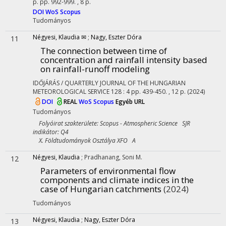
p.
pp. 992-999. , 8 p.
DOI
WoS
Scopus
Tudományos
Négyesi, Klaudia ✉
;
Nagy, Eszter Dóra
11
The connection between time of
concentration and rainfall intensity based
on rainfall-runoff modeling
IDŐJÁRÁS / QUARTERLY JOURNAL OF THE HUNGARIAN
METEOROLOGICAL SERVICE
128
:
4
pp. 439-450. , 12 p.
(2024)
DOI
REAL
WoS
Scopus
Egyéb URL
Tudományos
Folyóirat szakterülete: Scopus - Atmospheric Science SJR
indikátor: Q4
X. Földtudományok Osztálya XFO A
Négyesi, Klaudia
;
Pradhanang, Soni M.
12
Parameters of environmental flow
components and climate indices in the
case of Hungarian catchments
(2024)
Tudományos
Négyesi, Klaudia
;
Nagy, Eszter Dóra
13