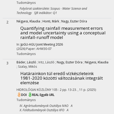
Tudományos
Folyóirat szakterülete: Scopus - Water Science and
Technology SJR indikátor: Q1
Négyesi, Klaudia
;
Honti, Márk
;
Nagy, Eszter Dóra
2
Quantifying rainfall measurement errors
and model uncertainty using a conceptual
rainfall-runoff model
In:
JpGU-AGU Joint Meeting 2026
(2026)
Paper: AHW30-07
Tudományos
Báder, László
;
Iritz, László
;
Nagy, Eszter Dóra
;
Négyesi, Klaudia
3
;
Szalay, Mikós
Határainkon túl eredő vízkészleteink
1981-2020 közötti változásának integrált
elemzése
HIDROLÓGIAI KÖZLÖNY
105
:
2
pp. 13-23. , 11 p.
(2025)
DOI
REAL
Egyéb URL
Tudományos
IV. Agrártudományok Osztálya IVAO A
X. Földtudományok Osztálya XFO A