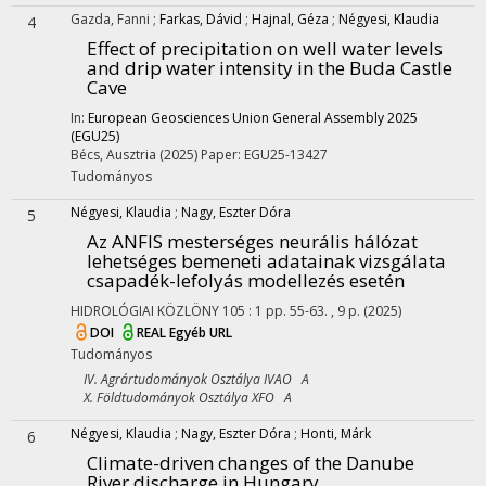
Gazda, Fanni
;
Farkas, Dávid
;
Hajnal, Géza
;
Négyesi, Klaudia
4
Effect of precipitation on well water levels
and drip water intensity in the Buda Castle
Cave
In:
European Geosciences Union General Assembly 2025
(EGU25)
Bécs, Ausztria
(2025)
Paper: EGU25-13427
Tudományos
Négyesi, Klaudia
;
Nagy, Eszter Dóra
5
Az ANFIS mesterséges neurális hálózat
lehetséges bemeneti adatainak vizsgálata
csapadék-lefolyás modellezés esetén
HIDROLÓGIAI KÖZLÖNY
105
:
1
pp. 55-63. , 9 p.
(2025)
DOI
REAL
Egyéb URL
Tudományos
IV. Agrártudományok Osztálya IVAO A
X. Földtudományok Osztálya XFO A
Négyesi, Klaudia
;
Nagy, Eszter Dóra
;
Honti, Márk
6
Climate-driven changes of the Danube
River discharge in Hungary