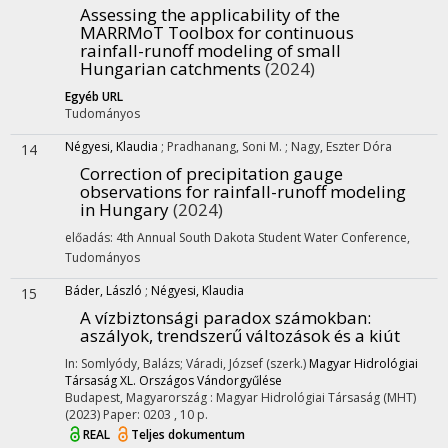
Assessing the applicability of the
MARRMoT Toolbox for continuous
rainfall-runoff modeling of small
Hungarian catchments
(2024)
Egyéb URL
Tudományos
Négyesi, Klaudia
;
Pradhanang, Soni M.
;
Nagy, Eszter Dóra
14
Correction of precipitation gauge
observations for rainfall-runoff modeling
in Hungary
(2024)
előadás: 4th Annual South Dakota Student Water Conference
,
Tudományos
Báder, László
;
Négyesi, Klaudia
15
A vízbiztonsági paradox számokban:
aszályok, trendszerű változások és a kiút
In: Somlyódy, Balázs; Váradi, József (szerk.)
Magyar Hidrológiai
Társaság XL. Országos Vándorgyűlése
Budapest, Magyarország :
Magyar Hidrológiai Társaság (MHT)
(2023)
Paper: 0203 , 10 p.
REAL
Teljes dokumentum