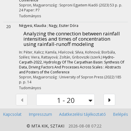
Conference
Sopron, Magyarország :
Soproni Egyetem Kiadó
(2023)
53 p.
p.
24 Paper: P7
Tudományos
Négyesi, Klaudia
;
Nagy, Eszter Dóra
20
Analyzing the connection between rainfall
intensities and times of concentration
using rainfall-runoff modeling
In: Péter, Kalicz; Kamila, Hlav̌cová; Silvia, Kohnová; Borbála,
Széles; Viera, Rattayová; Zoltán, Gribovszki (szerk.)
Hydro-
Carpath-2022, Hydrology Of The Carpathian Basin: Synthesis Of
Data, Driving Factors And Processes Across Scales : Abstracts
and Posters of the Conference
Sopron, Magyarország :
University of Sopron Press
(2022)
185
p.
p. 14
Tudományos
1 - 20
Kapcsolat
Impresszum
Adatkezelési tájékoztató
Belépés
© MTA
KIK
,
SZTAKI
2026-08-08 07:22