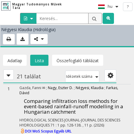
Magyar Tudományos Művek
hu
?
Tára
Négyesi Klaudia
(Hidrológia)
Adatlap
Lista
Összefoglaló táblázat
21 találat
Idézetek száma
Gazda, Fanni ✉
;
Nagy, Eszter D.
;
Négyesi, Klaudia
;
Farkas,
1
Dávid
Comparing infiltration loss methods for
event-based rainfall-runoff modelling in a
Hungarian catchment
HYDROLOGICAL SCIENCES JOURNAL-JOURNAL DES SCIENCES
HYDROLOGIQUES
71
:
1
pp. 128-138. , 11 p.
(2026)
DOI
WoS
Scopus
Egyéb URL