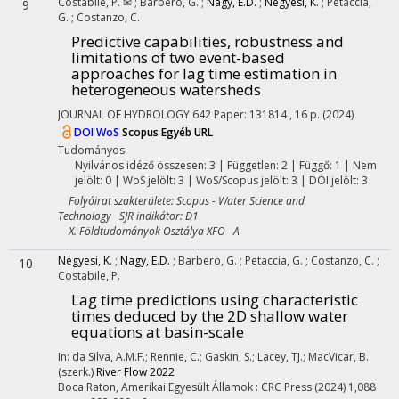
Costabile, P. ✉
;
Barbero, G.
;
Nagy, E.D.
;
Négyesi, K.
;
Petaccia,
9
G.
;
Costanzo, C.
Predictive capabilities, robustness and
limitations of two event-based
approaches for lag time estimation in
heterogeneous watersheds
JOURNAL OF HYDROLOGY
642
Paper: 131814 , 16 p.
(2024)
DOI
WoS
Scopus
Egyéb URL
Tudományos
Nyilvános idéző összesen: 3
| Független: 2 | Függő: 1 | Nem
jelölt: 0 | WoS jelölt: 3 | WoS/Scopus jelölt: 3 | DOI jelölt: 3
Folyóirat szakterülete: Scopus - Water Science and
Technology SJR indikátor: D1
X. Földtudományok Osztálya XFO A
Négyesi, K.
;
Nagy, E.D.
;
Barbero, G.
;
Petaccia, G.
;
Costanzo, C.
;
10
Costabile, P.
Lag time predictions using characteristic
times deduced by the 2D shallow water
equations at basin-scale
In: da Silva, A.M.F.; Rennie, C.; Gaskin, S.; Lacey, TJ.; MacVicar, B.
(szerk.)
River Flow 2022
Boca Raton, Amerikai Egyesült Államok :
CRC Press
(2024)
1,088