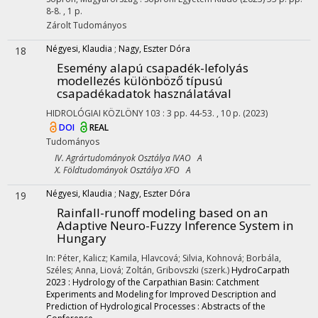
8-8. , 1 p.
Zárolt
Tudományos
Négyesi, Klaudia
;
Nagy, Eszter Dóra
18
Esemény alapú csapadék-lefolyás
modellezés különböző típusú
csapadékadatok használatával
HIDROLÓGIAI KÖZLÖNY
103
:
3
pp. 44-53. , 10 p.
(2023)
DOI
REAL
Tudományos
IV. Agrártudományok Osztálya IVAO A
X. Földtudományok Osztálya XFO A
Négyesi, Klaudia
;
Nagy, Eszter Dóra
19
Rainfall-runoff modeling based on an
Adaptive Neuro-Fuzzy Inference System in
Hungary
In: Péter, Kalicz; Kamila, Hlavcová; Silvia, Kohnová; Borbála,
Széles; Anna, Liová; Zoltán, Gribovszki (szerk.)
HydroCarpath
2023 : Hydrology of the Carpathian Basin: Catchment
Experiments and Modeling for Improved Description and
Prediction of Hydrological Processes : Abstracts of the