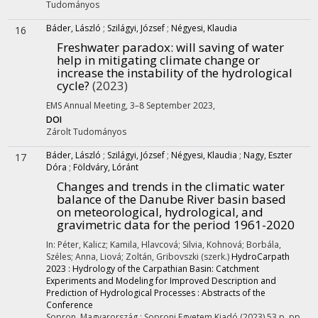
Tudományos
Báder, László
;
Szilágyi, József
;
Négyesi, Klaudia
16
Freshwater paradox: will saving of water
help in mitigating climate change or
increase the instability of the hydrological
cycle?
(2023)
EMS Annual Meeting, 3–8 September 2023
,
DOI
Zárolt
Tudományos
Báder, László
;
Szilágyi, József
;
Négyesi, Klaudia
;
Nagy, Eszter
17
Dóra
;
Földváry, Lóránt
Changes and trends in the climatic water
balance of the Danube River basin based
on meteorological, hydrological, and
gravimetric data for the period 1961-2020
In: Péter, Kalicz; Kamila, Hlavcová; Silvia, Kohnová; Borbála,
Széles; Anna, Liová; Zoltán, Gribovszki (szerk.)
HydroCarpath
2023 : Hydrology of the Carpathian Basin: Catchment
Experiments and Modeling for Improved Description and
Prediction of Hydrological Processes : Abstracts of the
Conference
Sopron, Magyarország :
Soproni Egyetem Kiadó
(2023)
53 p.
pp.