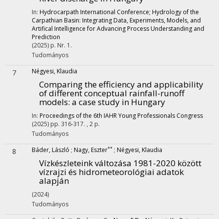
In:
Hydrocarpath International Conference; Hydrology of the
Carpathian Basin: Integrating Data, Experiments, Models, and
Artifical Intelligence for Advancing Process Understanding and
Prediction
(2025)
p. Nr. 1.
Tudományos
Négyesi, Klaudia
7
Comparing the efficiency and applicability
of different conceptual rainfall-runoff
models: a case study in Hungary
In:
Proceedings of the 6th IAHR Young Professionals Congress
(2025)
pp. 316-317. , 2 p.
Tudományos
**
Báder, László
;
Nagy, Eszter
;
Négyesi, Klaudia
8
Vízkészleteink változása 1981-2020 között
vízrajzi és hidrometeorológiai adatok
alapján
(2024)
Tudományos