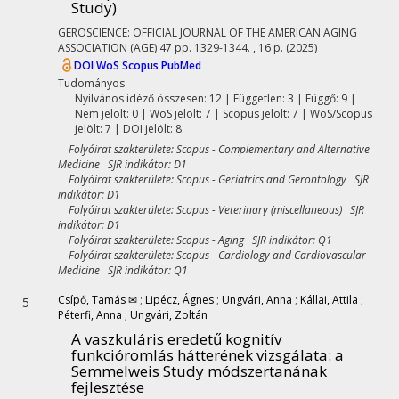
Study)
GEROSCIENCE: OFFICIAL JOURNAL OF THE AMERICAN AGING
ASSOCIATION (AGE)
47
pp. 1329-1344. , 16 p.
(2025)
DOI
WoS
Scopus
PubMed
Tudományos
Nyilvános idéző összesen: 12
| Független: 3 | Függő: 9 |
Nem jelölt: 0 | WoS jelölt: 7 | Scopus jelölt: 7 | WoS/Scopus
jelölt: 7 | DOI jelölt: 8
Folyóirat szakterülete: Scopus - Complementary and Alternative
Medicine SJR indikátor: D1
Folyóirat szakterülete: Scopus - Geriatrics and Gerontology SJR
indikátor: D1
Folyóirat szakterülete: Scopus - Veterinary (miscellaneous) SJR
indikátor: D1
Folyóirat szakterülete: Scopus - Aging SJR indikátor: Q1
Folyóirat szakterülete: Scopus - Cardiology and Cardiovascular
Medicine SJR indikátor: Q1
Csípő, Tamás ✉
;
Lipécz, Ágnes
;
Ungvári, Anna
;
Kállai, Attila
;
5
Péterfi, Anna
;
Ungvári, Zoltán
A vaszkuláris eredetű kognitív
funkcióromlás hátterének vizsgálata
: a
Semmelweis Study módszertanának
fejlesztése