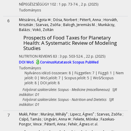
NÉPEGÉSZSÉGÜGY
102
:
1
pp. 73-74. , 2 p.
(2025)
Tudományos
Mészáros, Ágota ✉
;
Dósa, Norbert
;
Péterfi, Anna
;
Horváth,
6
Krisztián
;
Szarvas, Zsófia
;
Balogh, Jeremiás M.
;
Munkácsy,
Balázs
;
Vokó, Zoltán
Prospects of Food Taxes for Planetary
Health
: A Systematic Review of Modeling
Studies
NUTRITION REVIEWS
83
:
3
pp. 503-524. , 22 p.
(2025)
DOI
WoS
CorvinusKutatasok
Scopus
PubMed
Tudományos
Nyilvános idéző összesen: 8
| Független: 7 | Függő: 1 | Nem
jelölt: 0 | WoS jelölt: 7 | Scopus jelölt: 5 | WoS/Scopus
jelölt: 8 | DOI jelölt: 8
Folyóirat szakterülete: Scopus - Medicine (miscellaneous) SJR
indikátor: D1
Folyóirat szakterülete: Scopus - Nutrition and Dietetics SJR
indikátor: D1
*
*
Mukli, Péter
;
Murányi, Mihály
;
Lipecz, Ágnes
;
Szarvas, Zsófia
;
7
Csípő, Tamás
;
Ungvári, Anna ✉
;
Fekete, Mónika
;
Fazekas-
Pongor, Vince
;
Péterfi, Anna
;
Fehér, Ágnes
et al.