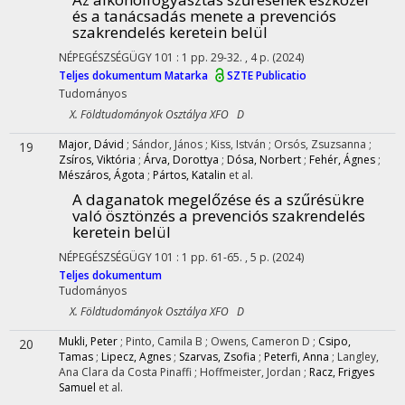
és a tanácsadás menete a prevenciós
szakrendelés keretein belül
NÉPEGÉSZSÉGÜGY
101
:
1
pp. 29-32. , 4 p.
(2024)
Teljes dokumentum
Matarka
SZTE Publicatio
Tudományos
X. Földtudományok Osztálya XFO D
Major, Dávid
;
Sándor, János
;
Kiss, István
;
Orsós, Zsuzsanna
;
19
Zsíros, Viktória
;
Árva, Dorottya
;
Dósa, Norbert
;
Fehér, Ágnes
;
Mészáros, Ágota
;
Pártos, Katalin
et al.
A daganatok megelőzése és a szűrésükre
való ösztönzés a prevenciós szakrendelés
keretein belül
NÉPEGÉSZSÉGÜGY
101
:
1
pp. 61-65. , 5 p.
(2024)
Teljes dokumentum
Tudományos
X. Földtudományok Osztálya XFO D
Mukli, Peter
;
Pinto, Camila B
;
Owens, Cameron D
;
Csipo,
20
Tamas
;
Lipecz, Agnes
;
Szarvas, Zsofia
;
Peterfi, Anna
;
Langley,
Ana Clara da Costa Pinaffi
;
Hoffmeister, Jordan
;
Racz, Frigyes
Samuel
et al.