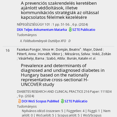
A prevenciós szakrendelés keretében
ajánlott védőoltások, illetve
kommunikációs stratégiák az oltással
kapcsolatos félelmek kezelésére
NÉPEGÉSZSÉGÜGY
101
:
1
pp. 51-56. , 6 p.
(2024)
DEA
Teljes dokumentum
Matarka
SZTE Publicatio
Tudományos
X. Földtudományok Osztálya XFO D
*
Fazekas-Pongor, Vince ✉
;
Domján, Beatrix
;
Major, Dávid
;
16
Péterfi, Anna
;
Horváth, Viktor J.
;
Mészáros, Szilvia
;
Vokó, Zoltán
;
Vásárhelyi, Barna
;
Szabó, Attila
;
Burián, Katalin
et al.
Prevalence and determinants of
diagnosed and undiagnosed diabetes in
Hungary based on the nationally
representative cross-sectional H-
UNCOVER study
DIABETES RESEARCH AND CLINICAL PRACTICE
216
Paper: 111834
, 9 p.
(2024)
DOI
WoS
Scopus
PubMed
SZTE Publicatio
Tudományos
Nyilvános idéző összesen: 5
| Független: 4 | Függő: 1 | Nem
jelölt: 0 | WoS jelölt: 5 | Scopus jelölt: 5 | WoS/Scopus