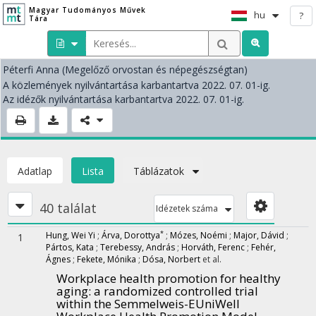
Magyar Tudományos Művek
hu
?
Tára
Péterfi Anna
(Megelőző orvostan és népegészségtan)
A közlemények nyilvántartása karbantartva 2022. 07. 01-ig.
Az idézők nyilvántartása karbantartva 2022. 07. 01-ig.
Adatlap
Lista
Táblázatok
40 találat
Idézetek száma
*
Hung, Wei Yi
;
Árva, Dorottya
;
Mózes, Noémi
;
Major, Dávid
;
1
Pártos, Kata
;
Terebessy, András
;
Horváth, Ferenc
;
Fehér,
Ágnes
;
Fekete, Mónika
;
Dósa, Norbert
et al.
Workplace health promotion for healthy
aging: a randomized controlled trial
within the Semmelweis-EUniWell