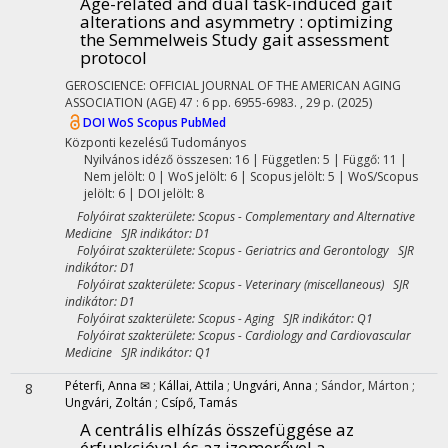
Age-related and dual task-induced gait
alterations and asymmetry : optimizing
the Semmelweis Study gait assessment
protocol
GEROSCIENCE: OFFICIAL JOURNAL OF THE AMERICAN AGING
ASSOCIATION (AGE)
47
:
6
pp. 6955-6983. , 29 p.
(2025)
DOI
WoS
Scopus
PubMed
Központi kezelésű
Tudományos
Nyilvános idéző összesen: 16
| Független: 5 | Függő: 11 |
Nem jelölt: 0 | WoS jelölt: 6 | Scopus jelölt: 5 | WoS/Scopus
jelölt: 6 | DOI jelölt: 8
Folyóirat szakterülete: Scopus - Complementary and Alternative
Medicine SJR indikátor: D1
Folyóirat szakterülete: Scopus - Geriatrics and Gerontology SJR
indikátor: D1
Folyóirat szakterülete: Scopus - Veterinary (miscellaneous) SJR
indikátor: D1
Folyóirat szakterülete: Scopus - Aging SJR indikátor: Q1
Folyóirat szakterülete: Scopus - Cardiology and Cardiovascular
Medicine SJR indikátor: Q1
Péterfi, Anna ✉
;
Kállai, Attila
;
Ungvári, Anna
;
Sándor, Márton
;
8
Ungvári, Zoltán
;
Csípő, Tamás
A centrális elhízás összefüggése az
érfunkcióval és az izomerővel a