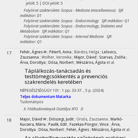
jelölt: 5 | DOI jelölt: 5
Folyóirat szakterülete: Scopus - Medicine (miscellaneous) SJR
indikátor: D1
Folyóirat szakterülete: Scopus - Endocrinology SJR indikátor: Q1
Folyóirat szakterülete: Scopus - Endocrinology, Diabetes and
Metabolism SJR indikátor: Q1
Folyóirat szakterülete: Scopus - Internal Medicine SJR
indikátor: Q1
Fehér, Ágnes ✉
;
Péterfi, Anna
;
Bárdos, Helga
;
Lelovics,
17
Zsuzsanna
;
Wolher, Veronika
;
Major, Dávid
;
Szarvas, Zsófia
;
Árva, Dorottya
;
Dósa, Norbert
;
Mészáros, Ágota
et al.
Táplálkozás-tanácsadás és
testtömegcsökkentés a prevenciós
szakrendelés keretében
NÉPEGÉSZSÉGÜGY
101
:
1
pp. 33-37. , 5 p.
(2024)
Teljes dokumentum
Matarka
Tudományos
X. Földtudományok Osztálya XFO D
Major, Dávid ✉
;
Diószegi, Judit
;
Orsós, Zsuzsanna
;
Markó-
18
Kucsera, Mária
;
Paulik, Edit
;
Fazekas-Pongor, Vince
;
Árva,
Dorottya
;
Dósa, Norbert
;
Fehér, Ágnes
;
Mészáros, Ágota
et al.
Az alkoholfogyasztás szűrésének eszközei