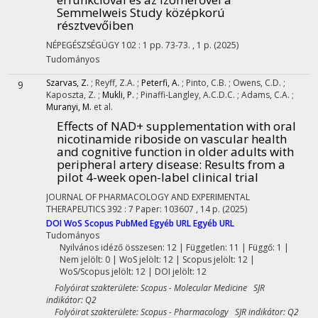
Semmelweis Study középkorú
résztvevőiben
NÉPEGÉSZSÉGÜGY
102
:
1
pp. 73-73. , 1 p.
(2025)
Tudományos
Szarvas, Z.
;
Reyff, Z.A.
;
Peterfi, A.
;
Pinto, C.B.
;
Owens, C.D.
;
9
Kaposzta, Z.
;
Mukli, P.
;
Pinaffi-Langley, A.C.D.C.
;
Adams, C.A.
;
Muranyi, M.
et al.
Effects of NAD+ supplementation with oral
nicotinamide riboside on vascular health
and cognitive function in older adults with
peripheral artery disease: Results from a
pilot 4-week open-label clinical trial
JOURNAL OF PHARMACOLOGY AND EXPERIMENTAL
THERAPEUTICS
392
:
7
Paper: 103607 , 14 p.
(2025)
DOI
WoS
Scopus
PubMed
Egyéb URL
Egyéb URL
Tudományos
Nyilvános idéző összesen: 12
| Független: 11 | Függő: 1 |
Nem jelölt: 0 | WoS jelölt: 12 | Scopus jelölt: 12 |
WoS/Scopus jelölt: 12 | DOI jelölt: 12
Folyóirat szakterülete: Scopus - Molecular Medicine SJR
indikátor: Q2
Folyóirat szakterülete: Scopus - Pharmacology SJR indikátor: Q2