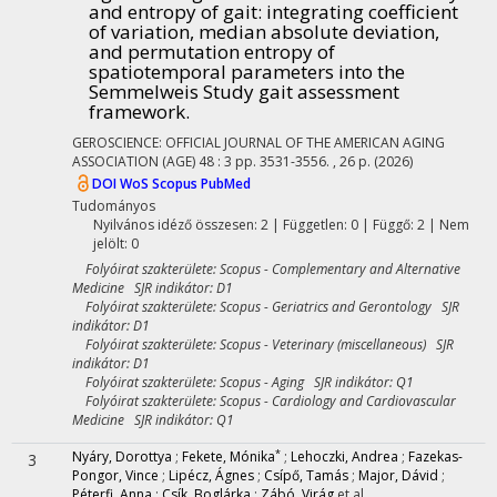
and entropy of gait
: integrating coefficient
of variation, median absolute deviation,
and permutation entropy of
spatiotemporal parameters into the
Semmelweis Study gait assessment
framework.
GEROSCIENCE: OFFICIAL JOURNAL OF THE AMERICAN AGING
ASSOCIATION (AGE)
48
:
3
pp. 3531-3556. , 26 p.
(2026)
DOI
WoS
Scopus
PubMed
Tudományos
Nyilvános idéző összesen: 2
| Független: 0 | Függő: 2 | Nem
jelölt: 0
Folyóirat szakterülete: Scopus - Complementary and Alternative
Medicine SJR indikátor: D1
Folyóirat szakterülete: Scopus - Geriatrics and Gerontology SJR
indikátor: D1
Folyóirat szakterülete: Scopus - Veterinary (miscellaneous) SJR
indikátor: D1
Folyóirat szakterülete: Scopus - Aging SJR indikátor: Q1
Folyóirat szakterülete: Scopus - Cardiology and Cardiovascular
Medicine SJR indikátor: Q1
*
Nyáry, Dorottya
;
Fekete, Mónika
;
Lehoczki, Andrea
;
Fazekas-
3
Pongor, Vince
;
Lipécz, Ágnes
;
Csípő, Tamás
;
Major, Dávid
;
Péterfi, Anna
;
Csík, Boglárka
;
Zábó, Virág
et al.