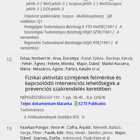
jelölt: 0 | WoS jelölt: 3 | Scopus jelölt: 2 | WoS/Scopus
jelölt: 3 | DOI jelölt: 3
Folyóirat szakterülete: Scopus - Multidisciplinary SJR
indikátor: Q1
Pedagógiai Tudományos Bizottság II. FTO PedTB [1901-] A
Szociológiai Tudományos Bizottság IXGJO SZTB [1901-] A
nemzetközi
Regionális Tudományok Bizottsága IXGJO RTB [1901-] B
nemzetközi
Dósa, Norbert ✉
;
Árva, Dorottya
;
Fiatal, Szilvia
;
Berényi, Károly
12
;
Fehér, Ágnes
;
Fekete, Mónika
;
Major, Dávid
;
Markó-Kucsera,
Mária
;
Mészáros, Ágota
;
Pártos, Katalin
et al.
Fizikai aktivitás szintjének felmérése és
kapcsolódó intervenciós lehetőségek a
prevenciós szakrendelés keretében
NÉPEGÉSZSÉGÜGY
101
:
1
pp. 38-45. , 8 p.
(2024)
Teljes dokumentum
Matarka
SZTE Publicatio
Tudományos
X. Földtudományok Osztálya XFO D
Fazekas-Pongor, Vince ✉
;
Czifra, Árpád
;
Németh, Balázs
;
13
Varga, Péter
;
Paulik, Edit
;
Kiss, István
;
Sándor, János
;
Major,
Dávid
;
Szarvas, Zsófia
;
Adonicsné, Püski Kata
et al.