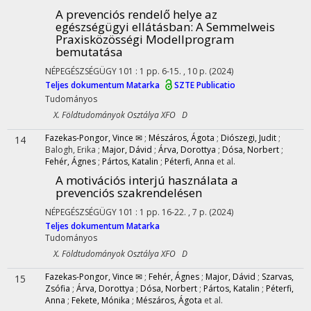
A prevenciós rendelő helye az
egészségügyi ellátásban
: A Semmelweis
Praxisközösségi Modellprogram
bemutatása
NÉPEGÉSZSÉGÜGY
101
:
1
pp. 6-15. , 10 p.
(2024)
Teljes dokumentum
Matarka
SZTE Publicatio
Tudományos
X. Földtudományok Osztálya XFO D
Fazekas-Pongor, Vince ✉
;
Mészáros, Ágota
;
Diószegi, Judit
;
14
Balogh, Erika
;
Major, Dávid
;
Árva, Dorottya
;
Dósa, Norbert
;
Fehér, Ágnes
;
Pártos, Katalin
;
Péterfi, Anna
et al.
A motivációs interjú használata a
prevenciós szakrendelésen
NÉPEGÉSZSÉGÜGY
101
:
1
pp. 16-22. , 7 p.
(2024)
Teljes dokumentum
Matarka
Tudományos
X. Földtudományok Osztálya XFO D
Fazekas-Pongor, Vince ✉
;
Fehér, Ágnes
;
Major, Dávid
;
Szarvas,
15
Zsófia
;
Árva, Dorottya
;
Dósa, Norbert
;
Pártos, Katalin
;
Péterfi,
Anna
;
Fekete, Mónika
;
Mészáros, Ágota
et al.