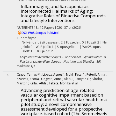
Inflammaging and Sarcopenia as
Interconnected Hallmarks of Aging:
Integrative Roles of Bioactive Compounds
and Lifestyle Interventions
NUTRIENTS
18
:
12
Paper: 1920 , 37 p.
(2026)
DOI
WoS
Scopus
PubMed
Tudományos
Nyilvános idéző összesen: 2
| Független: 0 | Függő: 2 | Nem
jelölt: 0 | WoS jelölt: 1 | Scopus jelölt: 1 | WoS/Scopus
jelölt: 1 | DOI jelölt: 2
Folyóirat szakterülete: Scopus - Food Science SJR indikátor: D1
Folyóirat szakterülete: Scopus - Nutrition and Dietetics SJR
indikátor: Q1
*
*
Csipo, Tamas ✉
;
Lipecz, Agnes
;
Mukli, Peter
;
Péterfi, Anna
;
4
Szarvas, Zsofia
;
Ungvari, Anna
;
Alaoui, Lamyae El
;
Sándor,
Márton
;
Kállai, Attila
;
Fekete, Mónika
et al.
Advancing prediction of age-related
vascular cognitive impairment based on
peripheral and retinal vascular health in a
pilot study
: a novel comprehensive
assessment developed for a prospective
workplace-based cohort (The Semmelweis