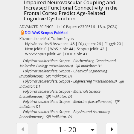
Impaired Neurovascular Coupling and
Increased Functional Connectivity in the
Frontal Cortex Predict Age-Related
Cognitive Dysfunction
ADVANCED SCIENCE
11
:
10
Paper: e2303516 , 18 p.
(2024)
DOI
WoS
Scopus
PubMed
Központi kezelésű
Tudományos
Nyilvános idéző összesen: 46
| Független: 26 | Függő: 20 |
Nem jelölt: 0 | WoS jelölt: 44 | Scopus jelölt: 43 |
WoS/Scopus jelölt: 46 | DOI jelölt: 43
Folyóirat szakterülete: Scopus - Biochemistry, Genetics and
Molecular Biology (miscellaneous) SJR indikátor: D1
Folyóirat szakterülete: Scopus - Chemical Engineering
(miscellaneous) SJR indikátor: D1
Folyóirat szakterülete: Scopus - Engineering (miscellaneous) SJR
indikátor: D1
Folyóirat szakterülete: Scopus - Materials Science
(miscellaneous) SJR indikátor: D1
Folyóirat szakterülete: Scopus - Medicine (miscellaneous) SJR
indikátor: D1
Folyóirat szakterülete: Scopus - Physics and Astronomy
(miscellaneous) SJR indikátor: D1
1 - 20