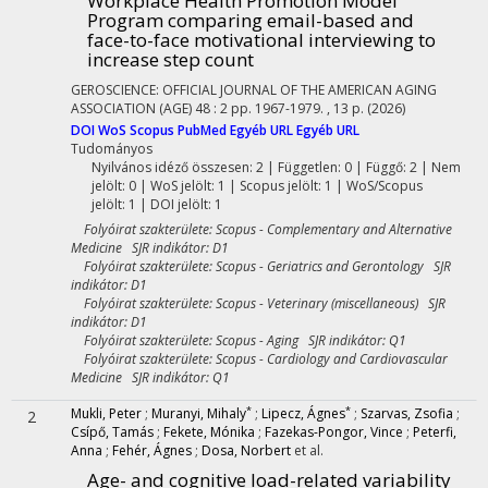
Workplace Health Promotion Model
Program comparing email-based and
face-to-face motivational interviewing to
increase step count
GEROSCIENCE: OFFICIAL JOURNAL OF THE AMERICAN AGING
ASSOCIATION (AGE)
48
:
2
pp. 1967-1979. , 13 p.
(2026)
DOI
WoS
Scopus
PubMed
Egyéb URL
Egyéb URL
Tudományos
Nyilvános idéző összesen: 2
| Független: 0 | Függő: 2 | Nem
jelölt: 0 | WoS jelölt: 1 | Scopus jelölt: 1 | WoS/Scopus
jelölt: 1 | DOI jelölt: 1
Folyóirat szakterülete: Scopus - Complementary and Alternative
Medicine SJR indikátor: D1
Folyóirat szakterülete: Scopus - Geriatrics and Gerontology SJR
indikátor: D1
Folyóirat szakterülete: Scopus - Veterinary (miscellaneous) SJR
indikátor: D1
Folyóirat szakterülete: Scopus - Aging SJR indikátor: Q1
Folyóirat szakterülete: Scopus - Cardiology and Cardiovascular
Medicine SJR indikátor: Q1
*
*
Mukli, Peter
;
Muranyi, Mihaly
;
Lipecz, Ágnes
;
Szarvas, Zsofia
;
2
Csípő, Tamás
;
Fekete, Mónika
;
Fazekas-Pongor, Vince
;
Peterfi,
Anna
;
Fehér, Ágnes
;
Dosa, Norbert
et al.
Age- and cognitive load-related variability