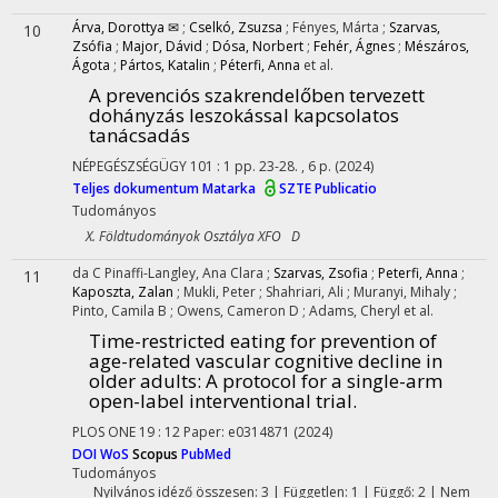
Árva, Dorottya ✉
;
Cselkó, Zsuzsa
;
Fényes, Márta
;
Szarvas,
10
Zsófia
;
Major, Dávid
;
Dósa, Norbert
;
Fehér, Ágnes
;
Mészáros,
Ágota
;
Pártos, Katalin
;
Péterfi, Anna
et al.
A prevenciós szakrendelőben tervezett
dohányzás leszokással kapcsolatos
tanácsadás
NÉPEGÉSZSÉGÜGY
101
:
1
pp. 23-28. , 6 p.
(2024)
Teljes dokumentum
Matarka
SZTE Publicatio
Tudományos
X. Földtudományok Osztálya XFO D
da C Pinaffi-Langley, Ana Clara
;
Szarvas, Zsofia
;
Peterfi, Anna
;
11
Kaposzta, Zalan
;
Mukli, Peter
;
Shahriari, Ali
;
Muranyi, Mihaly
;
Pinto, Camila B
;
Owens, Cameron D
;
Adams, Cheryl
et al.
Time-restricted eating for prevention of
age-related vascular cognitive decline in
older adults
: A protocol for a single-arm
open-label interventional trial.
PLOS ONE
19
:
12
Paper: e0314871
(2024)
DOI
WoS
Scopus
PubMed
Tudományos
Nyilvános idéző összesen: 3
| Független: 1 | Függő: 2 | Nem