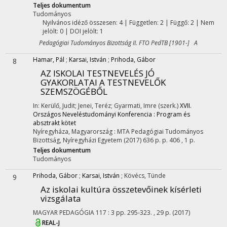
Teljes dokumentum
Tudományos
Nyilvános idéző összesen: 4
| Független: 2 | Függő: 2 | Nem
jelölt: 0 | DOI jelölt: 1
Pedagógiai Tudományos Bizottság II. FTO PedTB [1901-] A
Hamar, Pál
;
Karsai, István
;
Prihoda, Gábor
8
AZ ISKOLAI TESTNEVELÉS JÓ
GYAKORLATAI A TESTNEVELŐK
SZEMSZÖGÉBŐL
In: Kerülő, Judit; Jenei, Teréz; Gyarmati, Imre (szerk.)
XVII.
Országos Neveléstudományi Konferencia : Program és
absztrakt kötet
Nyíregyháza, Magyarország :
MTA Pedagógiai Tudományos
Bizottság
,
Nyíregyházi Egyetem
(2017)
636 p.
p. 406 , 1 p.
Teljes dokumentum
Tudományos
Prihoda, Gábor
;
Karsai, István
;
Kövécs, Tünde
9
Az iskolai kultúra összetevőinek kísérleti
vizsgálata
MAGYAR PEDAGÓGIA
117
:
3
pp. 295-323. , 29 p.
(2017)
REAL-J