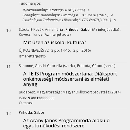
Tudományos
Nyelvtudományi Bizottság I.NYIO [1900-] A
Pedagógiai Tudományos Bizottság II. FTO PedTB [1901-] A
Pszichológiai Tudományos Bizottság II. FTO PsziTB [1901-] A
Stöckert-Kozák, Annamária
;
Prihoda, Gábor
(Az interjút adta)
;
10
Kövécs, Tünde
(Az interjút adta)
Mit üzen az iskolai kultúra?
ÚJ KÖZNEVELÉS
72
:
3
pp. 14-15. , 2 p.
(2016)
Ismeretterjesztő
Simonné, Goschi Gabriella
(szerk.)
;
Prihoda, Gábor
(szerk.)
11
A TE IS Program módszertana
: Diáksport
önkéntességi módszertani és elméleti
anyag
Budapest, Magyarország :
Magyar Diáksport Szövetség
(2014)
ISBN:
9786158009003
Oktatási
Prihoda, Gábor
12
Az Arany János Programiroda alakuló
együttműködési rendszere