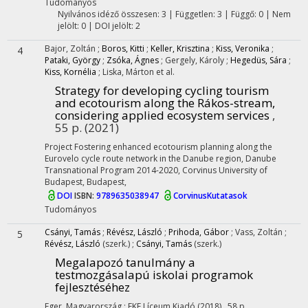
Tudományos
Nyilvános idéző összesen: 3
| Független: 3 | Függő: 0 | Nem
jelölt: 0 | DOI jelölt: 2
Bajor, Zoltán
;
Boros, Kitti
;
Keller, Krisztina
;
Kiss, Veronika
;
4
Pataki, György
;
Zsóka, Ágnes
;
Gergely, Károly
;
Hegedüs, Sára
;
Kiss, Kornélia
;
Liska, Márton
et al.
Strategy for developing cycling tourism
and ecotourism along the Rákos-stream,
considering applied ecosystem services
,
55 p.
(2021)
Project Fostering enhanced ecotourism planning along the
Eurovelo cycle route network in the Danube region
,
Danube
Transnational Program 2014-2020
,
Corvinus University of
Budapest, Budapest
,
DOI
ISBN:
9789635038947
CorvinusKutatasok
Tudományos
Csányi, Tamás
;
Révész, László
;
Prihoda, Gábor
;
Vass, Zoltán
;
5
Révész, László
(szerk.)
;
Csányi, Tamás
(szerk.)
Megalapozó tanulmány a
testmozgásalapú iskolai programok
fejlesztéséhez
Eger, Magyarország :
EKE Líceum Kiadó
(2018)
,
58 p.