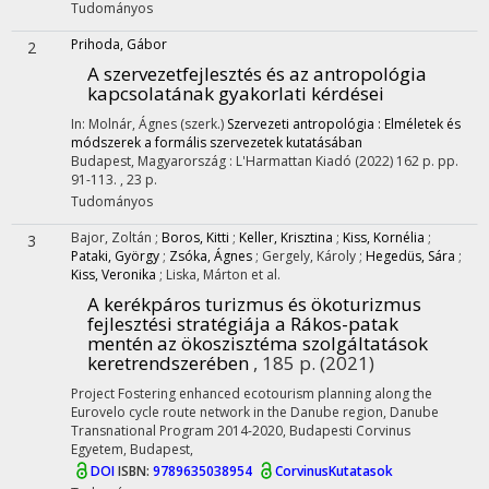
Tudományos
Prihoda, Gábor
2
A szervezetfejlesztés és az antropológia
kapcsolatának gyakorlati kérdései
In: Molnár, Ágnes (szerk.)
Szervezeti antropológia : Elméletek és
módszerek a formális szervezetek kutatásában
Budapest, Magyarország :
L'Harmattan Kiadó
(2022)
162 p.
pp.
91-113. , 23 p.
Tudományos
Bajor, Zoltán
;
Boros, Kitti
;
Keller, Krisztina
;
Kiss, Kornélia
;
3
Pataki, György
;
Zsóka, Ágnes
;
Gergely, Károly
;
Hegedüs, Sára
;
Kiss, Veronika
;
Liska, Márton
et al.
A kerékpáros turizmus és ökoturizmus
fejlesztési stratégiája a Rákos-patak
mentén az ökoszisztéma szolgáltatások
keretrendszerében
, 185 p.
(2021)
Project Fostering enhanced ecotourism planning along the
Eurovelo cycle route network in the Danube region
,
Danube
Transnational Program 2014-2020
,
Budapesti Corvinus
Egyetem, Budapest
,
DOI
ISBN:
9789635038954
CorvinusKutatasok