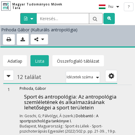
Magyar Tudományos Művek
hu
?
Tára
Prihoda Gábor
(Kulturális antropológia)
Adatlap
Lista
Összefoglaló táblázat
12 találat
Idézetek száma
Prihoda, Gábor
1
Sport és antropológia
: Az antropológia
szemléletének és alkalmazásának
lehetőségei a sport területein
In: Goschi, G; Pálvölgyi, Á (szerk.)
Dobbantó : A
sportpszichológia tankönyve I.
Budapest, Magyarország :
Sport és Lélek - Sport-
pszichoterápiás Egyesület
(2022)
502 p.
pp. 21-39. , 19 p.