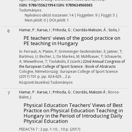
ISBN:
9786155621994
ISBN:
9789634960065
Tudományos
Nyilvános idéző összesen: 14
| Független: 9 | Függő: 5 |
Nem jelölt: 0 | DOI jelölt: 1
Hamar, P
;
Karsai, I
;
Prihoda, G
;
Csordás-Makszin, Á
;
Soós, I
6
PE teachers' views of the good practice on
PE teaching in Hungary
In: Ferrauti, A; Platen, P; Grimminger-Seidensticker, E; Jaitner, T;
Bartmus, U; Becher, L; De Marées, M; Mühlbauer, T; Schauerte,
A; Wiewelhove, T; Tsolakidis, E (szerk.)
22nd Annual Congress of
the European College of Sport Science : Book of Abstracts
Cologne, Németország :
European College of Sport Science
(2017)
701 p.
pp. 624-625. , 2 p.
Központi kezelésű
Tudományos
Hamar, P
;
Karsai, I
;
Prihoda, G
;
Csordás, Makszin Á
;
Boros-
7
Balint, J
Physical Education Teachers’ Views of Best
Practice on Physical Education Teaching in
Hungary in the Period of Introducing Daily
Physical Education
PEDACTA
7
:
2
pp. 1-10. , 10 p.
(2017)