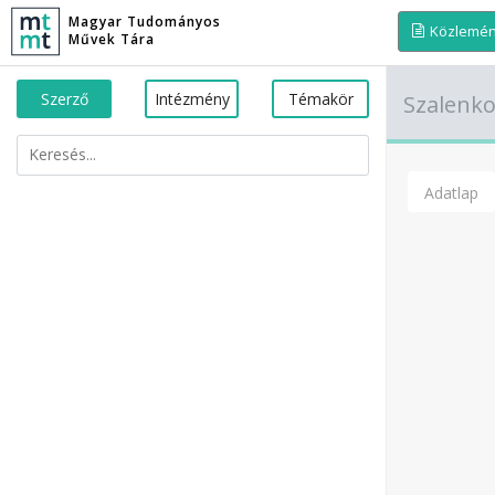
Magyar Tudományos
Közlemé
Művek Tára
Szerző
Intézmény
Témakör
Szalenk
Adatlap