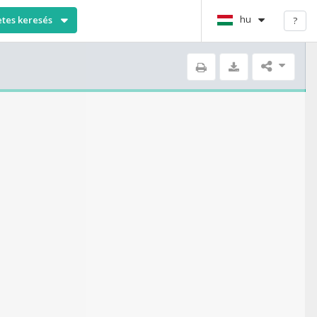
hu
etes keresés
?