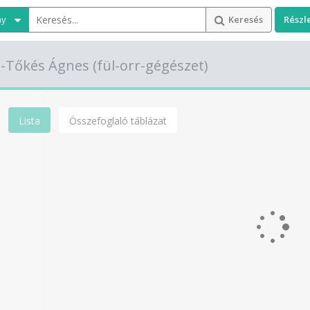
ny
Keresés
Részl
o-Tőkés Ágnes
(fül-orr-gégészet)
Lista
Összefoglaló táblázat