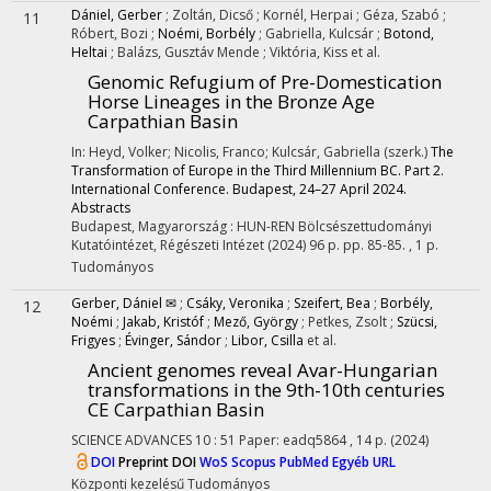
Dániel, Gerber
;
Zoltán, Dicső
;
Kornél, Herpai
;
Géza, Szabó
;
11
Róbert, Bozi
;
Noémi, Borbély
;
Gabriella, Kulcsár
;
Botond,
Heltai
;
Balázs, Gusztáv Mende
;
Viktória, Kiss
et al.
Genomic Refugium of Pre-Domestication
Horse Lineages in the Bronze Age
Carpathian Basin
In: Heyd, Volker; Nicolis, Franco; Kulcsár, Gabriella (szerk.)
The
Transformation of Europe in the Third Millennium BC. Part 2.
International Conference. Budapest, 24–27 April 2024.
Abstracts
Budapest, Magyarország :
HUN-REN Bölcsészettudományi
Kutatóintézet, Régészeti Intézet
(2024)
96 p.
pp. 85-85. , 1 p.
Tudományos
Gerber, Dániel ✉
;
Csáky, Veronika
;
Szeifert, Bea
;
Borbély,
12
Noémi
;
Jakab, Kristóf
;
Mező, György
;
Petkes, Zsolt
;
Szücsi,
Frigyes
;
Évinger, Sándor
;
Libor, Csilla
et al.
Ancient genomes reveal Avar-Hungarian
transformations in the 9th-10th centuries
CE Carpathian Basin
SCIENCE ADVANCES
10
:
51
Paper: eadq5864 , 14 p.
(2024)
DOI
Preprint DOI
WoS
Scopus
PubMed
Egyéb URL
Központi kezelésű
Tudományos