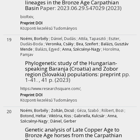
lineages in the Bronze Age Carpathian
Basin
Paper: 2023.06.29.547029
(2023)
bioRxiv
,
Preprint DOI
Központi kezelésű
Tudományos
Noémi, Borbély
;
Dániel, Dudás
;
Attila, Tapasztó
;
Eszter,
19
Dudás-Boda
;
Veronika, Csáky
;
Bea, Szeifert
;
Balázs, Gusztáv
Mende
;
Balázs, Egyed
;
Anna, Szécsényi-Nagy
;
Horolma,
Pamjav
Phylogenetic study of the Hungarian-
speaking Baranja (Croatia) and Zobor
region (Slovakia) populations
: preprint
pp.
1-41. , 41 p.
(2023)
https://www.researchsquare.com/
,
Preprint DOI
Központi kezelésű
Tudományos
Noémi, Borbély
;
Zoltán, Dicső
;
Géza, Szabó
;
Róbert, Bozi
;
20
Botond, Heltai
;
Viktória, Kiss
;
Gabriella, Kulcsár
;
Anna,
Szécsényi-Nagy
;
Dániel, Gerber
Genetic analysis of Late Copper Age to
Bronze Age horses from the Carpathian