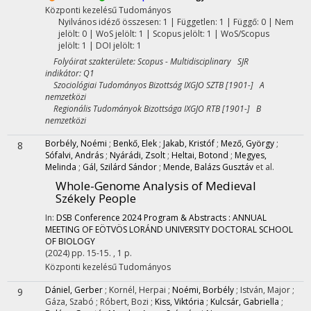
Központi kezelésű
Tudományos
Nyilvános idéző összesen: 1
| Független: 1 | Függő: 0 | Nem
jelölt: 0 | WoS jelölt: 1 | Scopus jelölt: 1 | WoS/Scopus
jelölt: 1 | DOI jelölt: 1
Folyóirat szakterülete: Scopus - Multidisciplinary SJR
indikátor: Q1
Szociológiai Tudományos Bizottság IXGJO SZTB [1901-] A
nemzetközi
Regionális Tudományok Bizottsága IXGJO RTB [1901-] B
nemzetközi
Borbély, Noémi
;
Benkő, Elek
;
Jakab, Kristóf
;
Mező, György
;
8
Sófalvi, András
;
Nyárádi, Zsolt
;
Heltai, Botond
;
Megyes,
Melinda
;
Gál, Szilárd Sándor
;
Mende, Balázs Gusztáv
et al.
Whole-Genome Analysis of Medieval
Székely People
In:
DSB Conference 2024 Program & Abstracts : ANNUAL
MEETING OF EÖTVÖS LORÁND UNIVERSITY DOCTORAL SCHOOL
OF BIOLOGY
(2024)
pp. 15-15. , 1 p.
Központi kezelésű
Tudományos
Dániel, Gerber
;
Kornél, Herpai
;
Noémi, Borbély
;
István, Major
;
9
Gáza, Szabó
;
Róbert, Bozi
;
Kiss, Viktória
;
Kulcsár, Gabriella
;