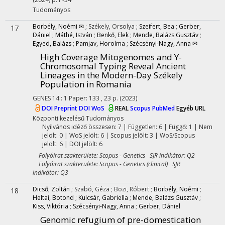
Tudományos
Borbély, Noémi ✉
;
Székely, Orsolya
;
Szeifert, Bea
;
Gerber,
17
Dániel
;
Máthé, István
;
Benkő, Elek
;
Mende, Balázs Gusztáv
;
Egyed, Balázs
;
Pamjav, Horolma
;
Szécsényi-Nagy, Anna ✉
High Coverage Mitogenomes and Y-
Chromosomal Typing Reveal Ancient
Lineages in the Modern-Day Székely
Population in Romania
GENES
14
:
1
Paper: 133 , 23 p.
(2023)
DOI
Preprint DOI
WoS
REAL
Scopus
PubMed
Egyéb URL
Központi kezelésű
Tudományos
Nyilvános idéző összesen: 7
| Független: 6 | Függő: 1 | Nem
jelölt: 0 | WoS jelölt: 6 | Scopus jelölt: 3 | WoS/Scopus
jelölt: 6 | DOI jelölt: 6
Folyóirat szakterülete: Scopus - Genetics SJR indikátor: Q2
Folyóirat szakterülete: Scopus - Genetics (clinical) SJR
indikátor: Q3
Dicső, Zoltán
;
Szabó, Géza
;
Bozi, Róbert
;
Borbély, Noémi
;
18
Heltai, Botond
;
Kulcsár, Gabriella
;
Mende, Balázs Gusztáv
;
Kiss, Viktória
;
Szécsényi-Nagy, Anna
;
Gerber, Dániel
Genomic refugium of pre-domestication