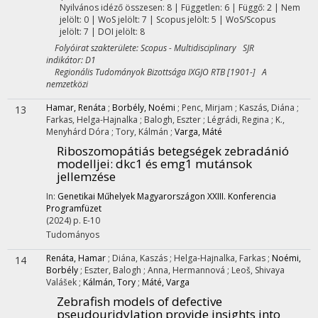
Nyilvános idéző összesen: 8
| Független: 6 | Függő: 2 | Nem
jelölt: 0 | WoS jelölt: 7 | Scopus jelölt: 5 | WoS/Scopus
jelölt: 7 | DOI jelölt: 8
Folyóirat szakterülete: Scopus - Multidisciplinary SJR
indikátor: D1
Regionális Tudományok Bizottsága IXGJO RTB [1901-] A
nemzetközi
Hamar, Renáta
;
Borbély, Noémi
;
Penc, Mirjam
;
Kaszás, Diána
;
13
Farkas, Helga-Hajnalka
;
Balogh, Eszter
;
Légrádi, Regina
;
K.,
Menyhárd Dóra
;
Tory, Kálmán
;
Varga, Máté
Riboszomopátiás betegségek zebradánió
modelljei: dkc1 és emg1 mutánsok
jellemzése
In:
Genetikai Műhelyek Magyarországon XXIII. Konferencia
Programfüzet
(2024)
p. E-10
Tudományos
Renáta, Hamar
;
Diána, Kaszás
;
Helga-Hajnalka, Farkas
;
Noémi,
14
Borbély
;
Eszter, Balogh
;
Anna, Hermannová
;
Leoš, Shivaya
Valášek
;
Kálmán, Tory
;
Máté, Varga
Zebrafish models of defective
pseudouridylation provide insights into