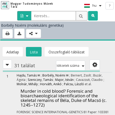
Magyar Tudományos Művek
hu
?
Tára
Borbély Noémi
(molekuláris genetika)
Adatlap
Lista
Összefoglaló táblázat
31 találat
Idézetek száma
Hajdu, Tamás ✉
;
Borbély, Noémi ✉
;
Bernert, Zsolt
;
Buzár,
1
Ágota
;
Szeniczey, Tamás
;
Major, István
;
Cavazzuti, Claudio
;
Molnár, Mihály
;
Horváth, Anikó
;
Palcsu, László
et al.
Murder in cold blood? Forensic and
bioarchaeological identification of the
skeletal remains of Béla, Duke of Macsó (c.
1245–1272)
FORENSIC SCIENCE INTERNATIONAL-GENETICS
81
Paper: 103381