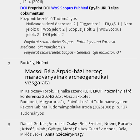
, 12 p.
(2026)
DOI
Preprint DOI
WoS
Scopus
PubMed
Egyéb URL
Teljes
dokumentum
Központi kezelésű
Tudományos
Nyilvános idéző összesen: 2
| Független: 1 | Függő: 1 | Nem
jelölt: 0 | WoS jelölt: 2 | Scopus jelölt: 2 | WoS/Scopus
jelölt: 2 | DOI jelölt: 2
Folyóirat szakterülete: Scopus - Pathology and Forensic
Medicine SJR indikátor: D1
Folyóirat szakterülete: Scopus - Genetics SJR indikátor: Q1
Borbély, Noémi
2
Macsói Béla Árpád-házi herceg
maradványainak archeogenetikai
vizsgálata
In: Kalocsay-Török, Hajnalka (szerk.)
ELTE EKÖP Intézményi záró
konferencia 2024/2025 : Absztraktkötet
Budapest, Magyarország :
Eötvös Loránd Tudományegyetem
Rektori Kabinet Tudománypolitikai Iroda
(2025)
308 p.
p. 137
Tudományos
Dániel, Gerber
;
Veronika, Csáky
;
Bea, Szeifert
;
Noémi, Borbély
3
;
Kristóf, Jakab
;
György, Mező
;
Balázs, Gusztáv Mende
;
Béla,
Miklós Szőke
;
Anna, Szécsényi-Nagy