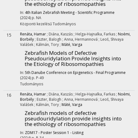
the ethiology of ribosomopathies
In:
4th Italian Zebrafish Meeting - Scientific Programme
(2024)
p. NA
Központi kezelésű
Tudományos
Renáta, Hamar
;
Diána, Kaszás
;
Helga-Hajnalka, Farkas
;
Noémi,
15
Borbély
;
Eszter, Balogh
;
Anna, Hermannová
;
Leoš, Shivaya
Valášek
;
Kálmán, Tory
;
Máté, Varga
Zebrafish Models of Defective
Pseudouridylation Provide Insights into
the Etiology of Ribosomopathies
In:
5th Danube Conference on Epigenetics - Final Programme
(2024)
p. P-49
Tudományos
Renáta, Hamar
;
Diána, Kaszás
;
Helga-Hajnalka, Farkas
;
Noémi,
16
Borbély
;
Eszter, Balogh
;
Anna, Hermannová
;
Leoš, Shivaya
Valášek
;
Kálmán, Tory
;
Máté, Varga
Zebrafish models of defective
pseudouridylation provide insights into
the ethiology of ribosomopathies
In:
ZDM17 - Poster Session 1 - Listing
(2024)
p. P-34