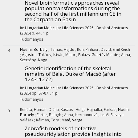
Novel bioinformatic approaches reveal
population transformations during the
second half of the first millennium CE in
the Carpathian Basin
In:
Hungarian Molecular Life Sciences 2025 : Book of Abstracts
(2025)
p. 44 , 1 p.
Tudományos
Noémi, Borbély
;
Tamás, Hajdu
;
Ron, Pinhasi
;
David, Emil Reich
4
;
Ágoston, Takács
;
István, Major
;
Balázs, Gusztáv Mende
;
Anna,
Szécsényi-Nagy
Genetic identification of the skeletal
remains of Béla, Duke of Macsó (after
1243-1272)
In:
Hungarian Molecular Life Sciences 2025 : Book of Abstracts
(2025)
pp. 87-87. , 1 p.
Tudományos
Renáta, Hamar
;
Diána, Kaszás
;
Helga-Hajnalka, Farkas
;
Noémi,
5
Borbély
;
Eszter, Balogh
;
Anna, Hermannová
;
Leoš, Shivaya
Valášek
;
Kálmán, Tory
;
Máté, Varga
Zebrafish models of defective
pseudouridylation provide insights into