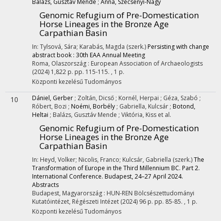
Balázs, Gusztáv Mende
;
Anna, Szécsényi-Nagy
Genomic Refugium of Pre-Domestication
Horse Lineages in the Bronze Age
Carpathian Basin
In: Tylsová, Sára; Karabás, Magda (szerk.)
Persisting with change
abstract book : 30th EAA Annual Meeting
Roma, Olaszország :
European Association of Archaeologists
(2024)
1,822 p.
pp. 115-115. , 1 p.
Központi kezelésű
Tudományos
Dániel, Gerber
;
Zoltán, Dicső
;
Kornél, Herpai
;
Géza, Szabó
;
10
Róbert, Bozi
;
Noémi, Borbély
;
Gabriella, Kulcsár
;
Botond,
Heltai
;
Balázs, Gusztáv Mende
;
Viktória, Kiss
et al.
Genomic Refugium of Pre-Domestication
Horse Lineages in the Bronze Age
Carpathian Basin
In: Heyd, Volker; Nicolis, Franco; Kulcsár, Gabriella (szerk.)
The
Transformation of Europe in the Third Millennium BC. Part 2.
International Conference. Budapest, 24–27 April 2024.
Abstracts
Budapest, Magyarország :
HUN-REN Bölcsészettudományi
Kutatóintézet, Régészeti Intézet
(2024)
96 p.
pp. 85-85. , 1 p.
Központi kezelésű
Tudományos