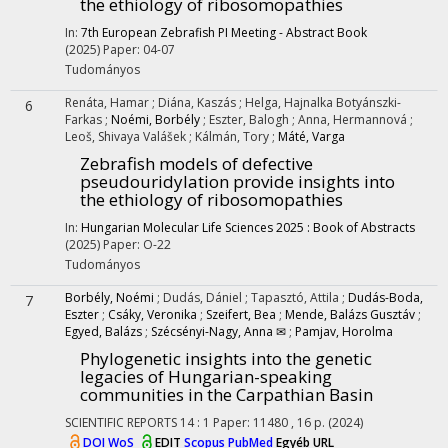
the ethiology of ribosomopathies
In:
7th European Zebrafish PI Meeting - Abstract Book
(2025)
Paper: 04-07
Tudományos
Renáta, Hamar
;
Diána, Kaszás
;
Helga, Hajnalka Botyánszki-
6
Farkas
;
Noémi, Borbély
;
Eszter, Balogh
;
Anna, Hermannová
;
Leoš, Shivaya Valášek
;
Kálmán, Tory
;
Máté, Varga
Zebrafish models of defective
pseudouridylation provide insights into
the ethiology of ribosomopathies
In:
Hungarian Molecular Life Sciences 2025 : Book of Abstracts
(2025)
Paper: O-22
Tudományos
Borbély, Noémi
;
Dudás, Dániel
;
Tapasztó, Attila
;
Dudás-Boda,
7
Eszter
;
Csáky, Veronika
;
Szeifert, Bea
;
Mende, Balázs Gusztáv
;
Egyed, Balázs
;
Szécsényi-Nagy, Anna ✉
;
Pamjav, Horolma
Phylogenetic insights into the genetic
legacies of Hungarian-speaking
communities in the Carpathian Basin
SCIENTIFIC REPORTS
14
:
1
Paper: 11480 , 16 p.
(2024)
DOI
WoS
EDIT
Scopus
PubMed
Egyéb URL