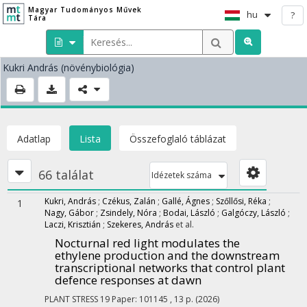
Magyar Tudományos Művek
hu
?
Tára
Kukri András
(növénybiológia)
Adatlap
Lista
Összefoglaló táblázat
66 találat
Idézetek száma
Kukri, András
;
Czékus, Zalán
;
Gallé, Ágnes
;
Szőllősi, Réka
;
1
Nagy, Gábor
;
Zsindely, Nóra
;
Bodai, László
;
Galgóczy, László
;
Laczi, Krisztián
;
Szekeres, András
et al.
Nocturnal red light modulates the
ethylene production and the downstream
transcriptional networks that control plant
defence responses at dawn
PLANT STRESS
19
Paper: 101145 , 13 p.
(2026)