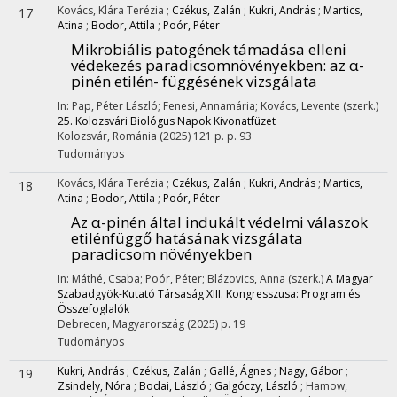
Kovács, Klára Terézia
;
Czékus, Zalán
;
Kukri, András
;
Martics,
17
Atina
;
Bodor, Attila
;
Poór, Péter
Mikrobiális patogének támadása elleni
védekezés paradicsomnövényekben: az α-
pinén etilén- függésének vizsgálata
In: Pap, Péter László; Fenesi, Annamária; Kovács, Levente (szerk.)
25. Kolozsvári Biológus Napok Kivonatfüzet
Kolozsvár, Románia
(2025)
121 p.
p. 93
Tudományos
Kovács, Klára Terézia
;
Czékus, Zalán
;
Kukri, András
;
Martics,
18
Atina
;
Bodor, Attila
;
Poór, Péter
Az α-pinén által indukált védelmi válaszok
etilénfüggő hatásának vizsgálata
paradicsom növényekben
In: Máthé, Csaba; Poór, Péter; Blázovics, Anna (szerk.)
A Magyar
Szabadgyök-Kutató Társaság XIII. Kongresszusa: Program és
Összefoglalók
Debrecen, Magyarország
(2025)
p. 19
Tudományos
Kukri, András
;
Czékus, Zalán
;
Gallé, Ágnes
;
Nagy, Gábor
;
19
Zsindely, Nóra
;
Bodai, László
;
Galgóczy, László
;
Hamow,