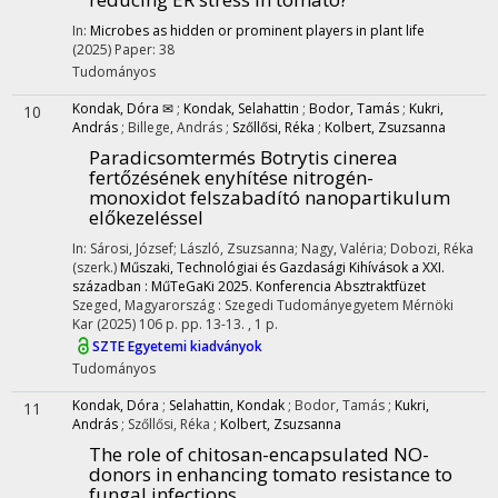
In:
Microbes as hidden or prominent players in plant life
(2025)
Paper: 38
Tudományos
Kondak, Dóra ✉
;
Kondak, Selahattin
;
Bodor, Tamás
;
Kukri,
10
András
;
Billege, András
;
Szőllősi, Réka
;
Kolbert, Zsuzsanna
Paradicsomtermés Botrytis cinerea
fertőzésének enyhítése nitrogén-
monoxidot felszabadító nanopartikulum
előkezeléssel
In: Sárosi, József; László, Zsuzsanna; Nagy, Valéria; Dobozi, Réka
(szerk.)
Műszaki, Technológiai és Gazdasági Kihívások a XXI.
században : MűTeGaKi 2025. Konferencia Absztraktfüzet
Szeged, Magyarország :
Szegedi Tudományegyetem Mérnöki
Kar
(2025)
106 p.
pp. 13-13. , 1 p.
SZTE Egyetemi kiadványok
Tudományos
Kondak, Dóra
;
Selahattin, Kondak
;
Bodor, Tamás
;
Kukri,
11
András
;
Szőllősi, Réka
;
Kolbert, Zsuzsanna
The role of chitosan-encapsulated NO-
donors in enhancing tomato resistance to
fungal infections