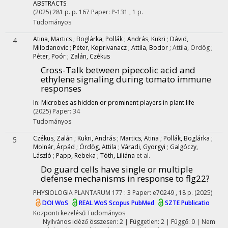
ABSTRACTS
(2025)
281 p.
p. 167 Paper: P-131 , 1 p.
Tudományos
Atina, Martics
;
Boglárka, Pollák
;
András, Kukri
;
Dávid,
4
Milodanovic
;
Péter, Koprivanacz
;
Attila, Bodor
;
Attila, Ördög
;
Péter, Poór
;
Zalán, Czékus
Cross-Talk between pipecolic acid and
ethylene signaling during tomato immune
responses
In:
Microbes as hidden or prominent players in plant life
(2025)
Paper: 34
Tudományos
Czékus, Zalán
;
Kukri, András
;
Martics, Atina
;
Pollák, Boglárka
;
5
Molnár, Árpád
;
Ördög, Attila
;
Váradi, Györgyi
;
Galgóczy,
László
;
Papp, Rebeka
;
Tóth, Liliána
et al.
Do guard cells have single or multiple
defense mechanisms in response to flg22?
PHYSIOLOGIA PLANTARUM
177
:
3
Paper: e70249 , 18 p.
(2025)
DOI
WoS
REAL
WoS
Scopus
PubMed
SZTE Publicatio
Központi kezelésű
Tudományos
Nyilvános idéző összesen: 2
| Független: 2 | Függő: 0 | Nem