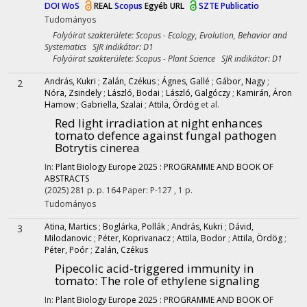
DOI
WoS
REAL
Scopus
Egyéb URL
SZTE Publicatio
Tudományos
Folyóirat szakterülete: Scopus - Ecology, Evolution, Behavior and
Systematics SJR indikátor: D1
Folyóirat szakterülete: Scopus - Plant Science SJR indikátor: D1
András, Kukri
;
Zalán, Czékus
;
Ágnes, Gallé
;
Gábor, Nagy
;
2
Nóra, Zsindely
;
László, Bodai
;
László, Galgóczy
;
Kamirán, Áron
Hamow
;
Gabriella, Szalai
;
Attila, Ördög
et al.
Red light irradiation at night enhances
tomato defence against fungal pathogen
Botrytis cinerea
In:
Plant Biology Europe 2025 : PROGRAMME AND BOOK OF
ABSTRACTS
(2025)
281 p.
p. 164 Paper: P-127 , 1 p.
Tudományos
Atina, Martics
;
Boglárka, Pollák
;
András, Kukri
;
Dávid,
3
Milodanovic
;
Péter, Koprivanacz
;
Attila, Bodor
;
Attila, Ördög
;
Péter, Poór
;
Zalán, Czékus
Pipecolic acid-triggered immunity in
tomato: The role of ethylene signaling
In:
Plant Biology Europe 2025 : PROGRAMME AND BOOK OF