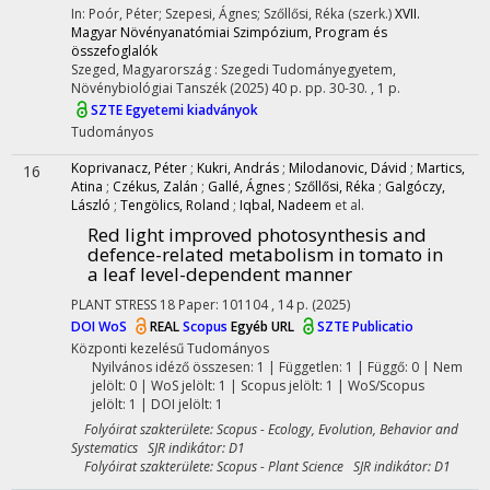
In: Poór, Péter; Szepesi, Ágnes; Szőllősi, Réka (szerk.)
XVII.
Magyar Növényanatómiai Szimpózium, Program és
összefoglalók
Szeged, Magyarország :
Szegedi Tudományegyetem,
Növénybiológiai Tanszék
(2025)
40 p.
pp. 30-30. , 1 p.
SZTE Egyetemi kiadványok
Tudományos
Koprivanacz, Péter
;
Kukri, András
;
Milodanovic, Dávid
;
Martics,
16
Atina
;
Czékus, Zalán
;
Gallé, Ágnes
;
Szőllősi, Réka
;
Galgóczy,
László
;
Tengölics, Roland
;
Iqbal, Nadeem
et al.
Red light improved photosynthesis and
defence-related metabolism in tomato in
a leaf level-dependent manner
PLANT STRESS
18
Paper: 101104 , 14 p.
(2025)
DOI
WoS
REAL
Scopus
Egyéb URL
SZTE Publicatio
Központi kezelésű
Tudományos
Nyilvános idéző összesen: 1
| Független: 1 | Függő: 0 | Nem
jelölt: 0 | WoS jelölt: 1 | Scopus jelölt: 1 | WoS/Scopus
jelölt: 1 | DOI jelölt: 1
Folyóirat szakterülete: Scopus - Ecology, Evolution, Behavior and
Systematics SJR indikátor: D1
Folyóirat szakterülete: Scopus - Plant Science SJR indikátor: D1