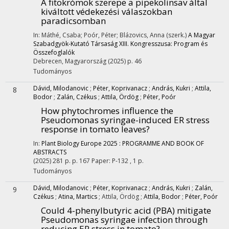
A fitokrómok szerepe a pipekolinsav által
kiváltott védekezési válaszokban
paradicsomban
In: Máthé, Csaba; Poór, Péter; Blázovics, Anna (szerk.)
A Magyar
Szabadgyök-Kutató Társaság XIII. Kongresszusa: Program és
Összefoglalók
Debrecen, Magyarország
(2025)
p. 46
Tudományos
Dávid, Milodanovic
;
Péter, Koprivanacz
;
András, Kukri
;
Attila,
8
Bodor
;
Zalán, Czékus
;
Attila, Ördög
;
Péter, Poór
How phytochromes influence the
Pseudomonas syringae-induced ER stress
response in tomato leaves?
In:
Plant Biology Europe 2025 : PROGRAMME AND BOOK OF
ABSTRACTS
(2025)
281 p.
p. 167 Paper: P-132 , 1 p.
Tudományos
Dávid, Milodanovic
;
Péter, Koprivanacz
;
András, Kukri
;
Zalán,
9
Czékus
;
Atina, Martics
;
Attila, Ördög
;
Attila, Bodor
;
Péter, Poór
Could 4-phenylbutyric acid (PBA) mitigate
Pseudomonas syringae infection through
reducing ER stress in tomato?