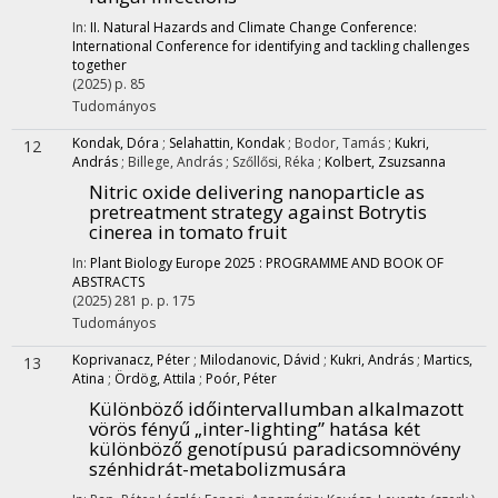
In:
II. Natural Hazards and Climate Change Conference:
International Conference for identifying and tackling challenges
together
(2025)
p. 85
Tudományos
Kondak, Dóra
;
Selahattin, Kondak
;
Bodor, Tamás
;
Kukri,
12
András
;
Billege, András
;
Szőllősi, Réka
;
Kolbert, Zsuzsanna
Nitric oxide delivering nanoparticle as
pretreatment strategy against Botrytis
cinerea in tomato fruit
In:
Plant Biology Europe 2025 : PROGRAMME AND BOOK OF
ABSTRACTS
(2025)
281 p.
p. 175
Tudományos
Koprivanacz, Péter
;
Milodanovic, Dávid
;
Kukri, András
;
Martics,
13
Atina
;
Ördög, Attila
;
Poór, Péter
Különböző időintervallumban alkalmazott
vörös fényű „inter-lighting” hatása két
különböző genotípusú paradicsomnövény
szénhidrát-metabolizmusára