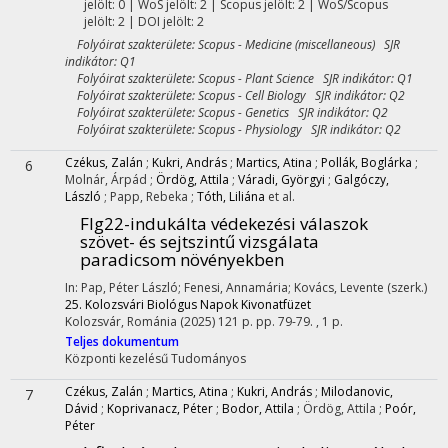
jelölt: 0 | WoS jelölt: 2 | Scopus jelölt: 2 | WoS/Scopus
jelölt: 2 | DOI jelölt: 2
Folyóirat szakterülete: Scopus - Medicine (miscellaneous) SJR
indikátor: Q1
Folyóirat szakterülete: Scopus - Plant Science SJR indikátor: Q1
Folyóirat szakterülete: Scopus - Cell Biology SJR indikátor: Q2
Folyóirat szakterülete: Scopus - Genetics SJR indikátor: Q2
Folyóirat szakterülete: Scopus - Physiology SJR indikátor: Q2
Czékus, Zalán
;
Kukri, András
;
Martics, Atina
;
Pollák, Boglárka
;
6
Molnár, Árpád
;
Ördög, Attila
;
Váradi, Györgyi
;
Galgóczy,
László
;
Papp, Rebeka
;
Tóth, Liliána
et al.
Flg22-indukálta védekezési válaszok
szövet- és sejtszintű vizsgálata
paradicsom növényekben
In: Pap, Péter László; Fenesi, Annamária; Kovács, Levente (szerk.)
25. Kolozsvári Biológus Napok Kivonatfüzet
Kolozsvár, Románia
(2025)
121 p.
pp. 79-79. , 1 p.
Teljes dokumentum
Központi kezelésű
Tudományos
Czékus, Zalán
;
Martics, Atina
;
Kukri, András
;
Milodanovic,
7
Dávid
;
Koprivanacz, Péter
;
Bodor, Attila
;
Ördög, Attila
;
Poór,
Péter