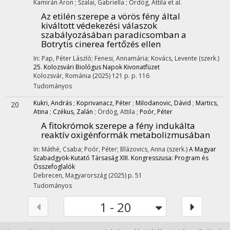
Kamirán Áron
;
Szalai, Gabriella
;
Ördög, Attila
et al.
Az etilén szerepe a vörös fény által
kiváltott védekezési válaszok
szabályozásában paradicsomban a
Botrytis cinerea fertőzés ellen
In: Pap, Péter László; Fenesi, Annamária; Kovács, Levente (szerk.)
25. Kolozsvári Biológus Napok Kivonatfüzet
Kolozsvár, Románia
(2025)
121 p.
p. 116
Tudományos
Kukri, András
;
Koprivanacz, Péter
;
Milodanovic, Dávid
;
Martics,
20
Atina
;
Czékus, Zalán
;
Ördög, Attila
;
Poór, Péter
A fitokrómok szerepe a fény indukálta
reaktív oxigénformák metabolizmusában
In: Máthé, Csaba; Poór, Péter; Blázovics, Anna (szerk.)
A Magyar
Szabadgyök-Kutató Társaság XIII. Kongresszusa: Program és
Összefoglalók
Debrecen, Magyarország
(2025)
p. 51
Tudományos
1 - 20