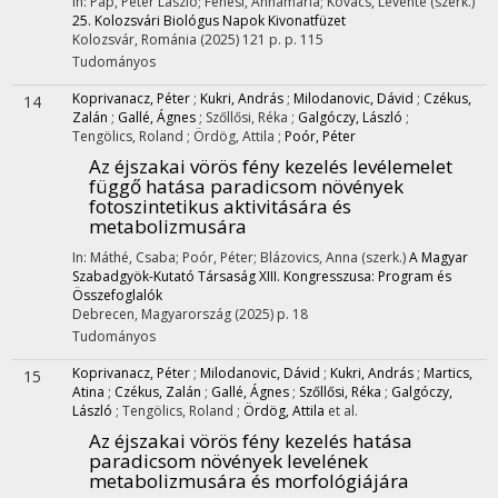
In: Pap, Péter László; Fenesi, Annamária; Kovács, Levente (szerk.)
25. Kolozsvári Biológus Napok Kivonatfüzet
Kolozsvár, Románia
(2025)
121 p.
p. 115
Tudományos
Koprivanacz, Péter
;
Kukri, András
;
Milodanovic, Dávid
;
Czékus,
14
Zalán
;
Gallé, Ágnes
;
Szőllősi, Réka
;
Galgóczy, László
;
Tengölics, Roland
;
Ördög, Attila
;
Poór, Péter
Az éjszakai vörös fény kezelés levélemelet
függő hatása paradicsom növények
fotoszintetikus aktivitására és
metabolizmusára
In: Máthé, Csaba; Poór, Péter; Blázovics, Anna (szerk.)
A Magyar
Szabadgyök-Kutató Társaság XIII. Kongresszusa: Program és
Összefoglalók
Debrecen, Magyarország
(2025)
p. 18
Tudományos
Koprivanacz, Péter
;
Milodanovic, Dávid
;
Kukri, András
;
Martics,
15
Atina
;
Czékus, Zalán
;
Gallé, Ágnes
;
Szőllősi, Réka
;
Galgóczy,
László
;
Tengölics, Roland
;
Ördög, Attila
et al.
Az éjszakai vörös fény kezelés hatása
paradicsom növények levelének
metabolizmusára és morfológiájára