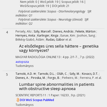
Nem jelölt: 0 | WoS jelölt: 19 | Scopus jelölt: 16 |
WoS/Scopus jelölt: 19 | DOI jelölt: 21
Folyóirat szakterülete: Scopus - Otorhinolaryngology SJR
indikátor: Q1
Folyóirat szakterülete: Scopus - Neurology (clinical) SJR
indikátor: Q2
Persely, Aliz
;
Szily, Marcell
;
Dienes, András
;
Fekete, Márton
;
4
Hernyes, Anita
;
Karlinger, Kinga
;
Eunae, Kim
;
Joohon, Sung
;
Békésy-Szabó, Ádám
;
Rudas, Gábor
et al.
Az elsődleges üres sella háttere – genetika
vagy környezet?
MAGYAR RADIOLÓGIA ONLINE
13
:
4
pp. 2/1-7. , 7 p.
(2022)
autopszia
Tudományos
Tarnoki, A.D. ✉
;
Tarnoki, D.L.
;
Oláh, C.
;
Szily, M.
;
Kovacs, D.T.
;
5
Dienes, A.
;
Piroska, M.
;
Forgo, B.
;
Pinheiro, M.
;
Ferreira, P.
et al.
Lumbar spine abnormalities in patients
with obstructive sleep apnoea
SCIENTIFIC REPORTS
11
:
1
Paper: 16233 , 9 p.
(2021)
DOI
WoS
Scopus
PubMed
Tudományos