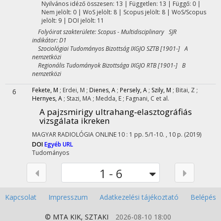
Nyilvános idéző összesen: 13
| Független: 13 | Függő: 0 |
Nem jelölt: 0 | WoS jelölt: 8 | Scopus jelölt: 8 | WoS/Scopus
jelölt: 9 | DOI jelölt: 11
Folyóirat szakterülete: Scopus - Multidisciplinary SJR
indikátor: D1
Szociológiai Tudományos Bizottság IXGJO SZTB [1901-] A
nemzetközi
Regionális Tudományok Bizottsága IXGJO RTB [1901-] B
nemzetközi
Fekete, M
;
Erdei, M
;
Dienes, A
;
Persely, A
;
Szily, M
;
Bitai, Z
;
6
Hernyes, A
;
Stazi, MA
;
Medda, E
;
Fagnani, C
et al.
A pajzsmirigy ultrahang‑elasztográfiás
vizsgálata ikreken
MAGYAR RADIOLÓGIA ONLINE
10
:
1
pp. 5/1-10. , 10 p.
(2019)
DOI
Egyéb URL
Tudományos
1 - 6
Kapcsolat
Impresszum
Adatkezelési tájékoztató
Belépés
© MTA
KIK
,
SZTAKI
2026-08-10 18:00