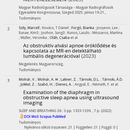
Magyar Radiológusok Társasága – Magyar Radiográfusok
Egyesülete Kongresszusa
,
Szeged 2025. június 19-21.
,
Tudományos
Szily, Marcell
;
Kovács, T Dániel
;
Forgó, Bianka
;
Jooyeon, Lee
;
2
Eunae, Kim3
;
Joohon, Sung3
;
Kunos, Laszlo
;
Mészaros, Martina
;
Müller, Veronika
;
Oláh, Csaba
et al.
Az obstruktív alvási apnoe öröklődése és
kapcsolata az MR-en detektálható
lumbális degenerációval
(2023)
Megjelenés: Magyarország,
Tudományos
Molnár, V.
;
Molnár, A. ✉
;
Lakner, Z.
;
Tárnoki, D.L.
;
Tárnoki, Á.D.
3
;
Jokkel, Z.
;
Szabó, H.
;
Dienes, A.
;
Angyal, E.
;
Németh, F.
et al.
Examination of the diaphragm in
obstructive sleep apnea using ultrasound
imaging
SLEEP AND BREATHING
26
:
3
pp. 1333-1339. , 7 p.
(2022)
DOI
WoS
Scopus
PubMed
Tudományos
Nyilvános idéző összesen: 21
| Független: 21 | Függő: 0 |