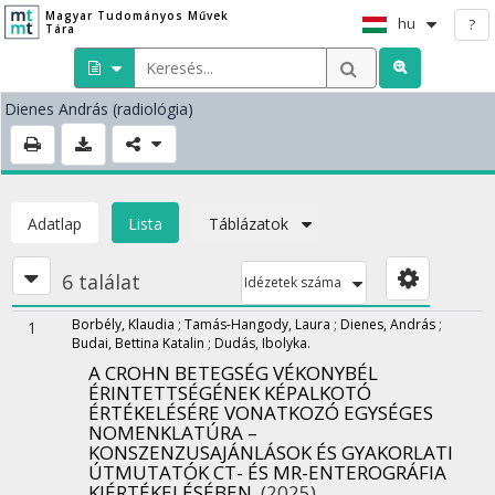
Magyar Tudományos Művek
hu
?
Tára
Dienes András
(radiológia)
Adatlap
Lista
Táblázatok
6 találat
Idézetek száma
Borbély, Klaudia
;
Tamás-Hangody, Laura
;
Dienes, András
;
1
Budai, Bettina Katalin
;
Dudás, Ibolyka.
A CROHN BETEGSÉG VÉKONYBÉL
ÉRINTETTSÉGÉNEK KÉPALKOTÓ
ÉRTÉKELÉSÉRE VONATKOZÓ EGYSÉGES
NOMENKLATÚRA –
KONSZENZUSAJÁNLÁSOK ÉS GYAKORLATI
ÚTMUTATÓK CT- ÉS MR-ENTEROGRÁFIA
KIÉRTÉKELÉSÉBEN.
(2025)