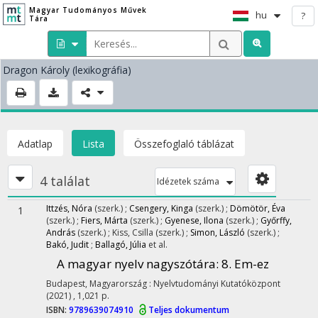
Magyar Tudományos Művek
hu
?
Tára
Dragon Károly
(lexikográfia)
Adatlap
Lista
Összefoglaló táblázat
4 találat
Idézetek száma
Ittzés, Nóra
(szerk.)
;
Csengery, Kinga
(szerk.)
;
Dömötör, Éva
1
(szerk.)
;
Fiers, Márta
(szerk.)
;
Gyenese, Ilona
(szerk.)
;
Győrffy,
András
(szerk.)
;
Kiss, Csilla
(szerk.)
;
Simon, László
(szerk.)
;
Bakó, Judit
;
Ballagó, Júlia
et al.
A magyar nyelv nagyszótára
: 8. Em-ez
Budapest, Magyarország :
Nyelvtudományi Kutatóközpont
(2021)
,
1,021 p.
ISBN:
9789639074910
Teljes dokumentum