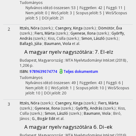
Tudományos
Nyilvános idéző összesen: 53
| Független: 42 | Függő: 11 |
Nem jelölt: 0 | WoS jelölt: 3 | Scopus jelölt: 5 | WoS/Scopus
jelölt: 5 | DOI jelölt: 21
Ittzés, Nóra
(szerk.)
;
Csengery, Kinga
(szerk.)
;
Dömötör, Éva
2
(szerk.)
;
Fiers, Márta
(szerk.)
;
Gyenese, Ilona
(szerk.)
;
Győrffy,
András
(szerk.)
;
Kiss, Csilla
(szerk.)
;
Simon, László
(szerk.)
;
Ballagó, Júlia
;
Baumann, Viola
et al.
A magyar nyelv nagyszótára
: 7. El-elz
Budapest, Magyarország :
MTA Nyelvtudományi Intézet
(2018)
,
1,206 p.
ISBN:
9789639074774
Teljes dokumentum
Tudományos
Nyilvános idéző összesen: 49
| Független: 43 | Függő: 6 |
Nem jelölt: 0 | WoS jelölt: 1 | Scopus jelölt: 10 | WoS/Scopus
jelölt: 10 | DOI jelölt: 20
Ittzés, Nóra
(szerk.)
;
Csengery, Kinga
(szerk.)
;
Fiers, Márta
3
(szerk.)
;
Gyenese, Ilona
(szerk.)
;
Győrffy, András
(szerk.)
;
Kiss,
Csilla
(szerk.)
;
Simon, László
(szerk.)
;
Baumann, Viola
;
Biró,
János
;
G., Bogár Edit
et al.
A magyar nyelv nagyszótára 6. Di–ek
Budapest, Magyarország :
MTA Nyelvtudományi Intézet
(2016)
,