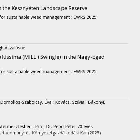
in the Kesznyéten Landscape Reserve
 for sustainable weed management : EWRS 2025
gh Aszalósné
altissima (MILL.) Swingle) in the Nagy-Eged
 for sustainable weed management : EWRS 2025
Domokos-Szabolcsy, Éva
;
Kovács, Szilvia
;
Bákonyi,
termesztésben : Prof. Dr. Pepó Péter 70 éves
ertudományi és Környezetgazdálkodási Kar
(2025)