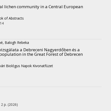
trial lichen community in a Central European
ok of Abstracts
114
né, Balogh Rebeka
k vizsgálata a Debreceni Nagyerdőben és a
population in the Great Forest of Debrecen
vári Biológus Napok Kivonatfüzet
, 2 p.
(2026)