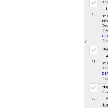
Kov
L
10
In:
növ
Deb
116
DE
Tu
Toggle
Nag
navigati
A
11
In:
Kol
DE
Tu
Nag
Kov
A
12
ÉL