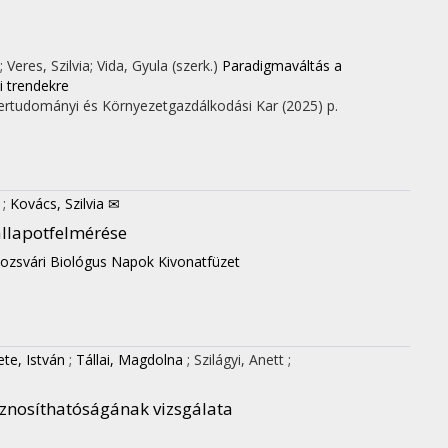
 Veres, Szilvia; Vida, Gyula (szerk.)
Paradigmaváltás a
 trendekre
ertudományi és Környezetgazdálkodási Kar
(2025)
p.
r
;
Kovács, Szilvia ✉
állapotfelmérése
lozsvári Biológus Napok Kivonatfüzet
te, István
;
Tállai, Magdolna
;
Szilágyi, Anett
;
asznosíthatóságának vizsgálata