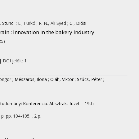
, Stündl
;
L., Furkó
;
R. N., Ali Syed
;
G., Diósi
ain : Innovation in the bakery industry
25)
 DOI jelölt: 1
songor
;
Mészáros, Ilona
;
Oláh, Viktor
;
Szűcs, Péter
;
tudományi Konferencia. Absztrakt füzet = 19th
 p.
pp. 104-105. , 2 p.