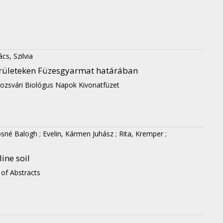
cs, Szilvia
erületeken Füzesgyarmat határában
lozsvári Biológus Napok Kivonatfüzet
ósné Balogh
;
Evelin, Kármen Juhász
;
Rita, Kremper
;
ine soil
 of Abstracts