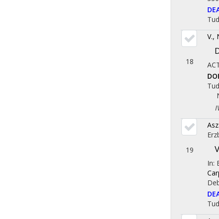
DE
Tu
V.,
D
18
ACT
DO
Tu
IV.
Asz
Erz
V
19
In:
Car
Deb
DE
Tu