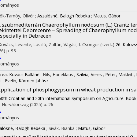
dományos
ök-Tarnóy, Olivér
;
Aszalósné, Balogh Rebeka
;
Matus, Gábor
 szubmediterrán Chaerophyllum nodosum (L.) Crantz te
ekintettel Debrecenre = Spreading of Chaerophyllum nodo
specially in Debrecen
 Kovács, Levente; László, Zoltán; Vágási, I. Csongor (szerk.)
26. Kolozs
26)
p. 93
A
dományos
rea, Kovács Balláné
;
Nils, Haneklaus
;
Szilvia, Veres
;
Péter, Makleit
;
i
;
Evelin, Kármen Juhász
pplication of phosphogypsum in wheat production in sa
60th Croatian and 20th International Symposium on Agriculture: Book
, Horvátország
(2025)
p. 26
A
dományos
alósné, Balogh Rebeka
;
Sivák, Bianka
;
Matus, Gábor