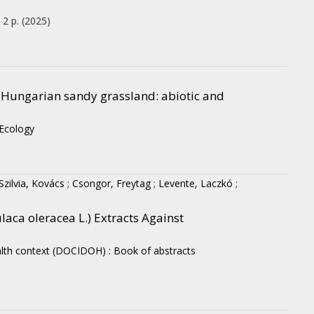
, 2 p.
(2025)
t Hungarian sandy grassland: abiotic and
Ecology
Szilvia, Kovács
;
Csongor, Freytag
;
Levente, Laczkó
;
laca oleracea L.) Extracts Against
lth context (DOCIDOH) : Book of abstracts