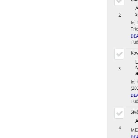
A
s
2
In:
Tri
DE
Tu
Kov
L
M
3
a
In:
(20
DE
Tu
Siv
A
4
ME
DE