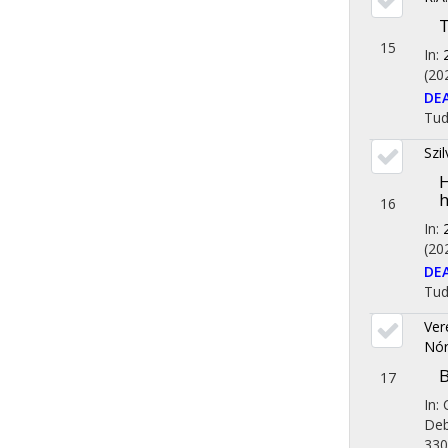
T
15
In:
(20
DE
Tu
Szi
H
h
16
In:
(20
DE
Tu
Vere
Nó
B
17
In:
Deb
330