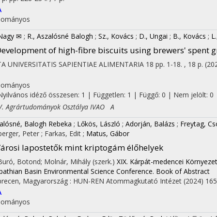
A
dományos
 Nagy ✉
;
R., Aszalósné Balogh
;
Sz., Kovács
;
D., Ungai
;
B., Kovács
;
L.
evelopment of high-fibre biscuits using brewers' spent gr
A UNIVERSITATIS SAPIENTIAE ALIMENTARIA
18
pp. 1-18. , 18 p.
(20
I
dományos
Nyilvános idéző összesen: 1
| Független: 1 | Függő: 0 | Nem jelölt: 0 |
 Agrártudományok Osztálya IVAO A
alósné, Balogh Rebeka
;
Lőkös, László
;
Adorján, Balázs
;
Freytag, C
berger, Peter
;
Farkas, Edit
;
Matus, Gábor
árosi lapostetők mint kriptogám élőhelyek
 Buró, Botond; Molnár, Mihály (szerk.)
XIX. Kárpát-medencei Környezet
pathian Basin Environmental Science Conference. Book of Abstract
recen, Magyarország :
HUN-REN Atommagkutató Intézet
(2024)
165
A
dományos