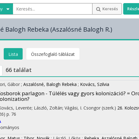
ny
Keresés
Részl
né Balogh Rebeka
(Aszalósné Balogh R.)
Lista
Összefoglaló táblázat
66 találat
ori, Gábor
;
Aszalósné, Balogh Rebeka
;
Kovács, Szilvia
osborok parlagon - Túlélés vagy gyors kolonizáció? = Orc
olonization?
 Kovács, Levente; László, Zoltán; Vágási, I. Csongor (szerk.)
26. Kolozs
26)
p. 76
A
dományos
or, Matus
;
Tibor, Novák
;
László, Lőkös
;
Rebeka, Aszalósné Balogh