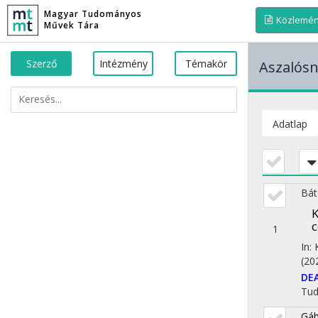
Magyar Tudományos
Közlemé
Művek Tára
Szerző
Intézmény
Témakör
Aszalós
Adatlap
Bát
K
c
1
In:
(20
DE
Tu
Gáb