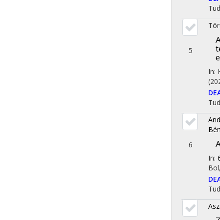
Tu
Tör
A
t
5
e
In:
(20
DE
Tu
And
Bén
A
6
In:
Bol
DE
Tu
Asz