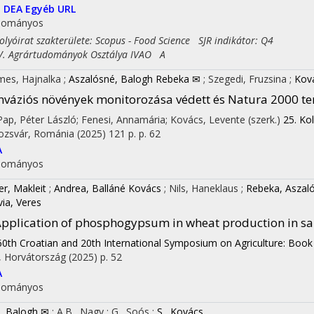
I
DEA
Egyéb URL
dományos
yóirat szakterülete: Scopus - Food Science SJR indikátor: Q4
 Agrártudományok Osztálya IVAO A
es, Hajnalka
;
Aszalósné, Balogh Rebeka ✉
;
Szegedi, Fruzsina
;
Ková
nváziós növények monitorozása védett és Natura 2000 t
 Pap, Péter László; Fenesi, Annamária; Kovács, Levente (szerk.)
25. Ko
ozsvár, Románia
(2025)
121 p.
p. 62
A
dományos
er, Makleit
;
Andrea, Balláné Kovács
;
Nils, Haneklaus
;
Rebeka, Aszal
via, Veres
pplication of phosphogypsum in wheat production in sal
60th Croatian and 20th International Symposium on Agriculture: Book
, Horvátország
(2025)
p. 52
A
dományos
., Balogh ✉
;
A.B., Nagy
;
G., Soós
;
S., Kovács