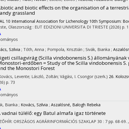
biotic and biotic effects on the organisation of a terres
andy grassland
IAL 10 International Association for Lichenology 10th Symposium: Bo
este, Olaszország :
EUT EDIZIONI UNIVERSITA DI TRIESTE
(2026)
p. 
A
dományos
ács, Szilvia
;
Tóth, Anna
;
Pompola, Krisztián
;
Sivák, Bianka
;
Aszalós
igeti csillagvirág (Scilla vindobonensis S.) állományána
onostori-erdőben = Study of the Scilla vindobonensis S. 
nd the Monostori Forest
 Kovács, Levente; László, Zoltán; Vágási, I. Csongor (szerk.)
26. Kolozs
26)
p. 73
A
dományos
ák, Bianka
;
Kovács, Szilvia
;
Aszalósné, Balogh Rebeka
 vadnai túlélő: egy Batul almafa igaz története
ZŐHÍR: ORSZÁGOS AGRÁRINFORMÁCIÓS SZAKLAP
30
:
7
pp. 68-69. 
A