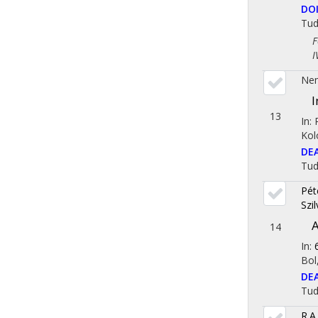
DO
Tu
Fol
IV.
Nem
I
13
In:
Kol
DE
Tu
Pét
Szil
A
14
In:
Bol
DE
Tu
R.A