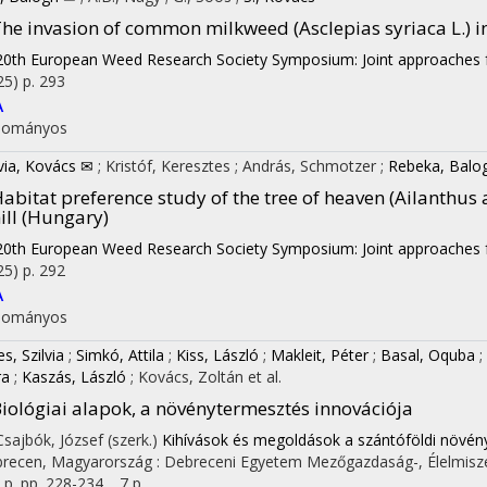
he invasion of common milkweed (Asclepias syriaca L.) 
20th European Weed Research Society Symposium: Joint approaches
25)
p. 293
A
dományos
lvia, Kovács ✉
;
Kristóf, Keresztes
;
András, Schmotzer
;
Rebeka, Balo
abitat preference study of the tree of heaven (Ailanthus 
ill (Hungary)
20th European Weed Research Society Symposium: Joint approaches
25)
p. 292
A
dományos
s, Szilvia
;
Simkó, Attila
;
Kiss, László
;
Makleit, Péter
;
Basal, Oquba
;
ra
;
Kaszás, László
;
Kovács, Zoltán
et al.
iológiai alapok, a növénytermesztés innovációja
 Csajbók, József (szerk.)
Kihívások és megoldások a szántóföldi növény
recen, Magyarország :
Debreceni Egyetem Mezőgazdaság-, Élelmisz
 p.
pp. 228-234. , 7 p.