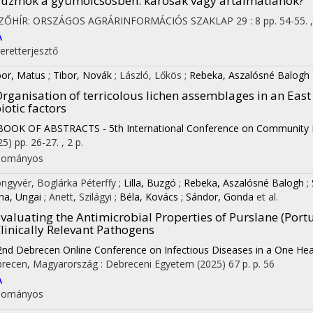
uzmók a gyümölcsösben: károsak vagy ártalmatlanok?
ZŐHÍR: ORSZÁGOS AGRÁRINFORMÁCIÓS SZAKLAP
29
:
8
pp. 54-55. 
A
eretterjesztő
or, Matus
;
Tibor, Novák
;
László, Lőkös
;
Rebeka, Aszalósné Balogh
rganisation of terricolous lichen assemblages in an Eas
iotic factors
BOOK OF ABSTRACTS - 5th International Conference on Community 
25)
pp. 26-27. , 2 p.
dományos
ngyvér, Boglárka Péterffy
;
Lilla, Buzgó
;
Rebeka, Aszalósné Balogh
;
na, Ungai
;
Anett, Szilágyi
;
Béla, Kovács
;
Sándor, Gonda
et al.
valuating the Antimicrobial Properties of Purslane (Portu
linically Relevant Pathogens
2nd Debrecen Online Conference on Infectious Diseases in a One Hea
recen, Magyarország :
Debreceni Egyetem
(2025)
67 p.
p. 56
A
dományos