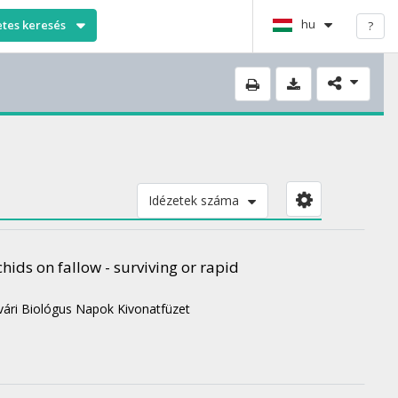
hu
etes keresés
?
Idézetek száma
hids on fallow - surviving or rapid
vári Biológus Napok Kivonatfüzet