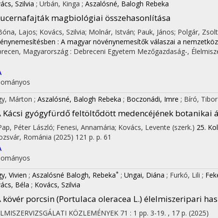
ács, Szilvia
;
Urbán, Kinga
;
Aszalósné, Balogh Rebeka
ucernafajták magbiológiai összehasonlítása
 Bóna, Lajos; Kovács, Szilvia; Molnár, István; Pauk, János; Polgár, Zsolt;
énynemesítésben : A magyar növénynemesítők válaszai a nemzetközi
recen, Magyarország :
Debreceni Egyetem Mezőgazdaság-, Élelmisz
A
dományos
y, Márton
;
Aszalósné, Balogh Rebeka
;
Boczonádi, Imre
;
Bíró, Tibo
on
 Kácsi gyógyfürdő feltöltődött medencéjének botanikai 
 Pap, Péter László; Fenesi, Annamária; Kovács, Levente (szerk.)
25. Ko
ozsvár, Románia
(2025)
121 p.
p. 61
A
dományos
*
y, Vivien
;
Aszalósné Balogh, Rebeka
;
Ungai, Diána
;
Furkó, Lili
;
Feke
ács, Béla
;
Kovács, Szilvia
 kövér porcsin (Portulaca oleracea L.) élelmiszeripari h
ELMISZERVIZSGÁLATI KÖZLEMÉNYEK
71
:
1
pp. 3-19. , 17 p.
(2025)