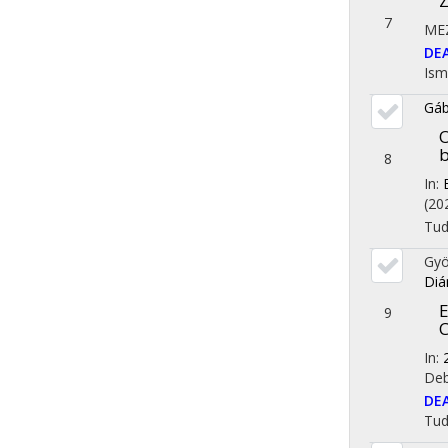
Z
7
ME
DE
Ism
Gáb
O
b
8
In:
(20
Tu
Gyö
Diá
E
9
C
In:
Deb
DE
Tu