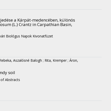
rjedése a Kárpát-medencében, különös
sum (L.) Crantz in Carpathian Basin,
vári Biológus Napok Kivonatfüzet
Rebeka, Aszalósné Balogh
;
Rita, Kremper
;
Áron,
ndy soil
 of Abstracts