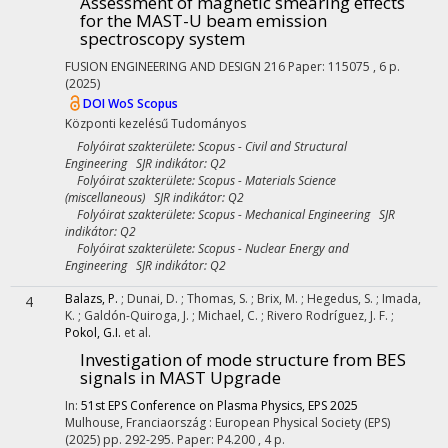
Assessment of magnetic smearing effects
for the MAST-U beam emission
spectroscopy system
FUSION ENGINEERING AND DESIGN
216
Paper: 115075 , 6 p.
(2025)
DOI
WoS
Scopus
Központi kezelésű
Tudományos
Folyóirat szakterülete: Scopus - Civil and Structural
Engineering SJR indikátor: Q2
Folyóirat szakterülete: Scopus - Materials Science
(miscellaneous) SJR indikátor: Q2
Folyóirat szakterülete: Scopus - Mechanical Engineering SJR
indikátor: Q2
Folyóirat szakterülete: Scopus - Nuclear Energy and
Engineering SJR indikátor: Q2
Balazs, P.
;
Dunai, D.
;
Thomas, S.
;
Brix, M.
;
Hegedus, S.
;
Imada,
4
K.
;
Galdón-Quiroga, J.
;
Michael, C.
;
Rivero Rodríguez, J. F.
;
Pokol, G.I.
et al.
Investigation of mode structure from BES
signals in MAST Upgrade
In:
51st EPS Conference on Plasma Physics, EPS 2025
Mulhouse, Franciaország :
European Physical Society (EPS)
(2025)
pp. 292-295. Paper: P4.200 , 4 p.