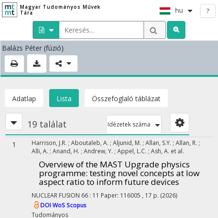
Magyar Tudományos Művek
hu
?
Tára
Balázs Péter
(fúzió)
Adatlap
Lista
Összefoglaló táblázat
19 találat
Idézetek száma
Harrison, J.R.
;
Aboutaleb, A.
;
Aljunid, M.
;
Allan, S.Y.
;
Allan, R.
;
1
Alli, A.
;
Anand, H.
;
Andrew, Y.
;
Appel, L.C.
;
Ash, A.
et al.
Overview of the MAST Upgrade physics
programme: testing novel concepts at low
aspect ratio to inform future devices
NUCLEAR FUSION
66
:
11
Paper: 116005 , 17 p.
(2026)
DOI
WoS
Scopus
Tudományos