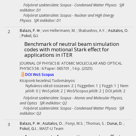
Folyóirat szakterülete: Scopus - Condensed Matter Physics SJR
indikátor: D1
Folyóirat szakterülete: Scopus - Nuclear and High Energy
Physics SJR indikátor: D1
Balazs, P. ✉
;
von Hellermann, M.
;
Shabashov, A.Y.
;
Asztalos, O.
2
;
Pokol, G.I.
Benchmark of neutral beam simulation
codes with motional Stark effect for
applications in ITER
JOURNAL OF PHYSICS B: ATOMIC MOLECULAR AND OPTICAL
PHYSICS
58
:
6
Paper: 065701 , 14 p.
(2025)
DOI
WoS
Scopus
Központi kezelésű
Tudományos
Nyilvános idéző összesen: 2
| Független: 1 | Függő: 1 | Nem
jelölt: 0 | WoS jelölt: 2 | WoS/Scopus jelölt: 2 | DOI jelölt: 2
Folyóirat szakterülete: Scopus - Atomic and Molecular Physics,
and Optics SJR indikátor: Q2
Folyóirat szakterülete: Scopus - Condensed Matter Physics SJR
indikátor: Q2
Balazs, P. ✉
;
Asztalos, O.
;
Fonyi, M.S.
;
Thomas, S.
;
Dunai, D.
;
3
Pokol, G.I.
;
MAST-U Team