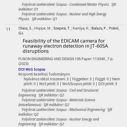
Folyóirat szakterülete: Scopus - Condensed Matter Physics SJR
indikátor: D1
Folyóirat szakterülete: Scopus - Nuclear and High Energy
Physics SJR indikátor: Q1
Olasz, S.
;
Hoppe, M.
;
Szepesi, T.
;
Kamiya, K.
;
Balazs, P.
;
Pokol,
11
G.I.
Feasibility of the EDICAM camera for
runaway electron detection in JT-60SA
disruptions
FUSION ENGINEERING AND DESIGN
195
Paper: 113940 , 7 p.
(2023)
DOI
WoS
Scopus
Központi kezelésű
Tudományos
Nyilvános idéző összesen: 3
| Független: 3 | Függő: 0 | Nem
jelölt: 0 | WoS jelölt: 3 | WoS/Scopus jelölt: 3 | DOI jelölt: 3
Folyóirat szakterülete: Scopus - Civil and Structural
Engineering SJR indikátor: Q2
Folyóirat szakterülete: Scopus - Materials Science
(miscellaneous) SJR indikátor: Q2
Folyóirat szakterülete: Scopus - Mechanical Engineering SJR
indikátor: Q2
Folyóirat szakterülete: Scopus - Nuclear Energy and
Engineering SJR indikátor: Q2