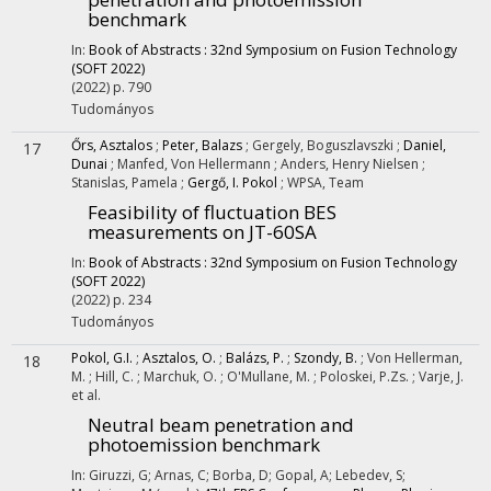
benchmark
In:
Book of Abstracts : 32nd Symposium on Fusion Technology
(SOFT 2022)
(2022)
p. 790
Tudományos
Őrs, Asztalos
;
Peter, Balazs
;
Gergely, Boguszlavszki
;
Daniel,
17
Dunai
;
Manfed, Von Hellermann
;
Anders, Henry Nielsen
;
Stanislas, Pamela
;
Gergő, I. Pokol
;
WPSA, Team
Feasibility of fluctuation BES
measurements on JT-60SA
In:
Book of Abstracts : 32nd Symposium on Fusion Technology
(SOFT 2022)
(2022)
p. 234
Tudományos
Pokol, G.I.
;
Asztalos, O.
;
Balázs, P.
;
Szondy, B.
;
Von Hellerman,
18
M.
;
Hill, C.
;
Marchuk, O.
;
O'Mullane, M.
;
Poloskei, P.Zs.
;
Varje, J.
et al.
Neutral beam penetration and
photoemission benchmark
In: Giruzzi, G; Arnas, C; Borba, D; Gopal, A; Lebedev, S;