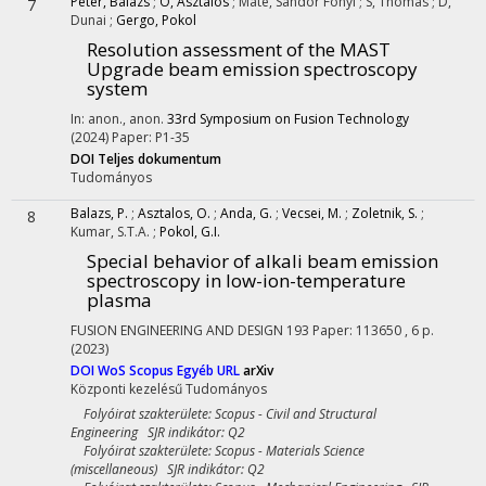
Peter, Balazs
;
O, Asztalos
;
Mate, Sandor Fonyi
;
S, Thomas
;
D,
7
Dunai
;
Gergo, Pokol
Resolution assessment of the MAST
Upgrade beam emission spectroscopy
system
In: anon., anon.
33rd Symposium on Fusion Technology
(2024)
Paper: P1-35
DOI
Teljes dokumentum
Tudományos
Balazs, P.
;
Asztalos, O.
;
Anda, G.
;
Vecsei, M.
;
Zoletnik, S.
;
8
Kumar, S.T.A.
;
Pokol, G.I.
Special behavior of alkali beam emission
spectroscopy in low-ion-temperature
plasma
FUSION ENGINEERING AND DESIGN
193
Paper: 113650 , 6 p.
(2023)
DOI
WoS
Scopus
Egyéb URL
arXiv
Központi kezelésű
Tudományos
Folyóirat szakterülete: Scopus - Civil and Structural
Engineering SJR indikátor: Q2
Folyóirat szakterülete: Scopus - Materials Science
(miscellaneous) SJR indikátor: Q2