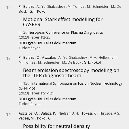
P., Balazs
;
A., Yu. Shabashov
;
M., Tomes
;
M., Schneider
;
M., De
12
Bock
;
G. I., Pokol
Motional Stark effect modelling for
CASPER
In:
5th European Conference on Plasma Diagnostics
(2023)
Paper: P2-25
DOI
Egyéb URL
Teljes dokumentum
Tudományos
P., Balazs
;
O., Asztalos
;
A., Yu. Shabashov
;
M. v., Hellermann
;
13
M., Tomes
;
M., Schneider
;
M., De Bock
;
G. I., Pokol
Beam emission spectroscopy modeling on
the ITER diagnostic beam
In:
15th International Symposium on Fusion Nuclear Technology
(ISFNT-15)
(2023)
Paper: PS1-121
DOI
Egyéb URL
Teljes dokumentum
Tudományos
Asztalos, O.
;
Balazs, P.
;
Nielsen, A.H.
;
Tőkési, K.
;
Thrysoe, A.S.
;
14
Vécsei, M.
;
Pokol, G.I.
Possibility for neutral density