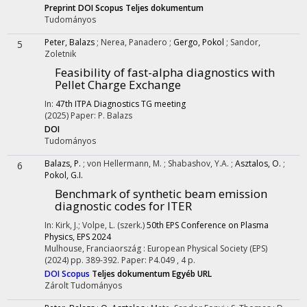
Preprint DOI
Scopus
Teljes dokumentum
Tudományos
Peter, Balazs
;
Nerea, Panadero
;
Gergo, Pokol
;
Sandor,
5
Zoletnik
Feasibility of fast-alpha diagnostics with
Pellet Charge Exchange
In:
47th ITPA Diagnostics TG meeting
(2025)
Paper: P. Balazs
DOI
Tudományos
Balazs, P.
;
von Hellermann, M.
;
Shabashov, Y.A.
;
Asztalos, O.
;
6
Pokol, G.I.
Benchmark of synthetic beam emission
diagnostic codes for ITER
In: Kirk, J.; Volpe, L. (szerk.)
50th EPS Conference on Plasma
Physics, EPS 2024
Mulhouse, Franciaország :
European Physical Society (EPS)
(2024)
pp. 389-392. Paper: P4.049 , 4 p.
DOI
Scopus
Teljes dokumentum
Egyéb URL
Zárolt
Tudományos