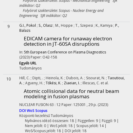
Folyóirat szakterülete: Scopus - Mechanical Engineering SJR
indikátor: Q2
Folyóirat szakterülete: Scopus - Nuclear Energy and
Engineering SJR indikátor: Q2
G.I., Pokol
;
S., Olasz
;
M., Hoppe
;
T., Szepesi
;
K., Kamiya
;
P.,
9
Balazs
EDICAM camera for runaway electron
detection in JT-60SA disruptions
In:
5th European Conference on Plasma Diagnostics
(2023)
Paper: O42-158
Egyéb URL
Tudományos
Hill, C.
;
Dipti, .
;
Heinola, K.
;
Dubois, A.
;
Sisourat, N.
;
Taoutioui,
10
A.
;
Agueny, H.
;
Tőkési, K.
;
Ziaeian, I.
;
Illescas, C.
et al.
Atomic collisional data for neutral beam
modeling in fusion plasmas
NUCLEAR FUSION
63
:
12
Paper: 125001 , 29 p.
(2023)
DOI
WoS
Scopus
Központi kezelésű
Tudományos
Nyilvános idéző összesen: 18
| Független: 9 | Függő: 9 |
Nem jelölt: 0 | WoS jelölt: 18 | Scopus jelölt: 14 |
WoS/Scopus jelölt: 18 | DOI jelölt: 18