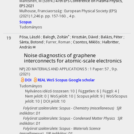
Mantsinen, M (szerk.)
47th EPS Conference on Plasma Physics,
EPS 2021
Mulhouse, Franciaország :
European Physical Society (EPS)
(2021)
1,246 p.
pp. 157-160. , 4 p.
Scopus
Tudományos
*
Pósa, László
;
Balogh, Zoltán
;
Krisztián, Dávid
;
Balázs, Péter
;
19
Sánta, Botond
;
Furrer, Roman
;
Csontos, Miklós
;
Halbritter,
András ✉
Noise diagnostics of graphene
interconnects for atomic-scale electronics
NPJ 2D MATERIALS AND APPLICATIONS
5
:
1
Paper: 57 , 9 p.
(2021)
DOI
REAL
WoS
Scopus
Google scholar
Tudományos
Nyilvános idéző összesen: 10
| Független: 6 | Függő: 4 |
Nem jelölt: 0 | WoS jelölt: 10 | Scopus jelölt: 9 | WoS/Scopus
jelölt: 10 | DOI jelölt: 10
Folyóirat szakterülete: Scopus - Chemistry (miscellaneous) SJR
indikátor: D1
Folyóirat szakterülete: Scopus - Condensed Matter Physics SJR
indikátor: D1
Folyóirat szakterülete: Scopus - Materials Science
(miscellaneous) SJR indikátor: D1