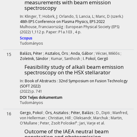
measurements with beam emission
spectroscopy
In: Klinger, T; Hobirk, J; Orlando, S; Lancia, L; Maric, D (szerk.)
48th EPS Conference on Plasma Physics, EPS 2022
Mulhouse, Franciaország :
European Physical Society (EPS)
(2022)
1,112 p.
Paper: P1a.103 , 4 p.
Scopus
Tudományos
Balázs, Péter
;
Asztalos, Örs
;
Anda, Gábor
;
Vécsei, Miklós
;
15
Zoletnik, Sándor
;
Kumar, Santhosh
;
I. Pokol, Gergő
Feasibility study of alkali beam emission
spectroscopy on the HSX stellarator
In:
Book of Abstracts : 32nd Symposium on Fusion Technology
(SOFT 2022)
(2022)
p. 741
DOI
Teljes dokumentum
Tudományos
Gergo, Pokol
;
Örs, Asztalos
;
Péter, Balázs
;
D., Dipti
;
Manfred,
16
von Hellerman
;
Christian, Hill
;
Oleksandr, Marchuk
;
Martin,
O'Mullane
;
Peter, Zsolt Poloskei⁶
;
Jari, Varje
et al.
Outcome of the IAEA neutral beam
penetration and photoemission