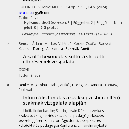
KÜLÖNLEGES BÁNÁSMÓD
10
:
4
pp. 7-20. , 14 p.
(2024)
DOI
DEA
Egyéb URL
Tudományos
Nyilvános idéző összesen: 3
| Független: 2 | Függő: 1 | Nem
jelölt: 0 | DOI jelölt: 2
Pedagógiai Tudományos Bizottság II. FTO PedTB [1901-] A
*
Bencze, Ádám
;
Markos, Valéria
;
Kocsis, Zsófia
;
Bacskai,
4
Katinka
;
Dorogi, Alexandra
;
Rusznák, Anett
A szülői bevonódás kultúrák közötti
eltéréseinek vizsgálata
(2024)
Tudományos
Benke, Magdolna
;
Haba, Anikó
;
Dorogi, Alexandra
;
Tomasz,
5
Rachwał
Informális tanulás a szakképzésben, eltérő
szakmák vizsgálata alapján
In: Holik, Ildikó Katalin; Sanda, István Dániel (szerk.)
A
szakképzés-fejlesztés és szakmai pedagógusképzés
összefüggései : XI. Trefort Ágoston Szakképzés- és
Felsőoktatás-pedagógiai Konferencia. Tanulmánykötet