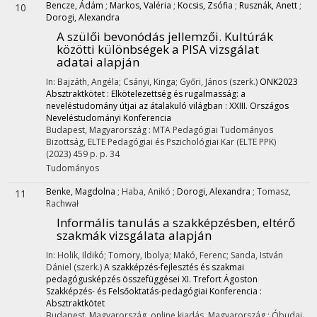
Bencze, Ádám
;
Markos, Valéria
;
Kocsis, Zsófia
;
Rusznák, Anett
;
10
Dorogi, Alexandra
A szülői bevonódás jellemzői. Kultúrák
közötti különbségek a PISA vizsgálat
adatai alapján
In: Bajzáth, Angéla; Csányi, Kinga; Győri, János (szerk.)
ONK2023
Absztraktkötet : Elkötelezettség és rugalmasság: a
neveléstudomány útjai az átalakuló világban : XXIII. Országos
Neveléstudományi Konferencia
Budapest, Magyarország :
MTA Pedagógiai Tudományos
Bizottság
,
ELTE Pedagógiai és Pszichológiai Kar (ELTE PPK)
(2023)
459 p.
p. 34
Tudományos
Benke, Magdolna
;
Haba, Anikó
;
Dorogi, Alexandra
;
Tomasz,
11
Rachwał
Informális tanulás a szakképzésben, eltérő
szakmák vizsgálata alapján
In: Holik, Ildikó; Tomory, Ibolya; Makó, Ferenc; Sanda, István
Dániel (szerk.)
A szakképzés-fejlesztés és szakmai
pedagógusképzés összefüggései XI. Trefort Ágoston
Szakképzés- és Felsőoktatás-pedagógiai Konferencia :
Absztraktkötet
Budapest, Magyarország,
online kiadás, Magyarország :
Óbudai