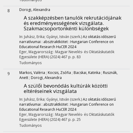
Dorogi, Alexandra
8
A szakképzésben tanulók rekrutációjának
és eredményességének vizsgálata.
Szakmacsoportonkénti különbségek
In: Juhász, Erika; Gyányi, István (szerk.)
Az oktatás időszerű
narratívumai : absztraktkötet : Hungarian Conference on
Educational Research HuCER 2024
Eger, Magyarország :
Magyar Nevelés- és Oktatáskutatók
Egyesülete (HERA)
(2024)
467 p.
p. 83
Tudományos
Markos, Valéria
;
Kocsis, Zsófia
;
Bacskai, Katinka
;
Rusznák,
9
Anett
;
Dorogi, Alexandra
A szülői bevonódás kultúrák közötti
eltéréseinek vizsgálata
In: Juhász, Erika; Gyányi, István (szerk.)
Az oktatás időszerű
narratívumai : absztraktkötet : Hungarian Conference on
Educational Research HuCER 2024
Eger, Magyarország :
Magyar Nevelés- és Oktatáskutatók
Egyesülete (HERA)
(2024)
467 p.
p. 25
Tudományos