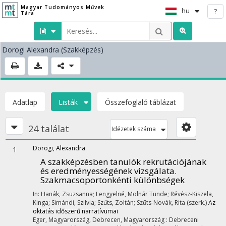
Magyar Tudományos Művek
hu
?
Tára
Dorogi Alexandra
(Szakképzés)
Adatlap
Listák
Összefoglaló táblázat
24 találat
Idézetek száma
Dorogi, Alexandra
1
A szakképzésben tanulók rekrutációjának
és eredményességének vizsgálata.
Szakmacsoportonkénti különbségek
In: Hanák, Zsuzsanna; Lengyelné, Molnár Tünde; Révész-Kiszela,
Kinga; Simándi, Szilvia; Szűts, Zoltán; Szűts-Novák, Rita (szerk.)
Az
oktatás időszerű narratívumai
Eger, Magyarország,
Debrecen, Magyarország :
Debreceni