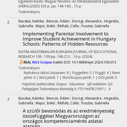
Egyetemi Kiadó
,
Magyar Nevelés- és Oktatáskutatók Egyesülete
(HERA)
(2025)
333 p.
pp. 146-160. , 15 p.
Tudományos
Bacskai, Katinka
;
Bencze, Ádám
;
Dorogi, Alexandra
;
Hegedűs,
2
Gabriella
;
Major, Enikő
;
Rétháti, Csilla
;
Pusztai, Gabriella
Implementing Parental Involvement to
Improve Student Achievement in Hungary
Schools: Patterns of Hidden Resources
EGITIM ARASTIRMALARI-EURASIAN JOURNAL OF EDUCATIONAL
RESEARCH
109
:
109
pp. 198-213. , 16 p.
(2024)
REAL
WoS
Scopus
Inaktív DOI: 10.14689/ejer.2024.109.013
Tudományos
Nyilvános idéző összesen: 9
| Független: 5 | Függő: 4 | Nem
jelölt: 0 | WoS jelölt: 1 | WoS/Scopus jelölt: 1 | DOI jelölt: 5
Folyóirat szakterülete: Scopus - Education SJR indikátor: Q3
Pedagógiai Tudományos Bizottság II. FTO PedTB [1901-] A
Bacskai, Katinka
;
Bencze, Ádám
;
Dorogi, Alexandra
;
Hegedűs,
3
Gabriella
;
Major, Enikő
;
Rétháti, Csilla
;
Pusztai, Gabriella
A szülői bevonódás és az eredményesség
összefüggései Magyarországon az
országos kompetenciamérés adatai
alapján