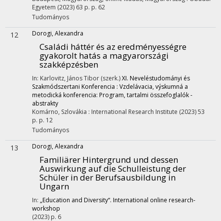
Egyetem
(2023)
63 p.
p. 62
Tudományos
Dorogi, Alexandra
12
Családi háttér és az eredményességre
gyakorolt hatás a magyarországi
szakképzésben
In: Karlovitz, János Tibor (szerk.)
XI. Neveléstudományi és
Szakmódszertani Konferencia : Vzdelávacia, výskumná a
metodická konferencia: Program, tartalmi összefoglalók -
abstrakty
Komárno, Szlovákia :
International Research Institute
(2023)
53
p.
p. 12
Tudományos
Dorogi, Alexandra
13
Familiärer Hintergrund und dessen
Auswirkung auf die Schulleistung der
Schüler in der Berufsausbildung in
Ungarn
In:
„Education and Diversity“. International online research-
workshop
(2023)
p. 6