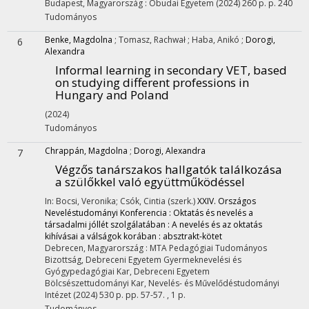
Budapest, Magyarország :
Óbudai Egyetem
(2024)
260 p.
p. 240
Tudományos
Benke, Magdolna
;
Tomasz, Rachwał
;
Haba, Anikó
;
Dorogi,
6
Alexandra
Informal learning in secondary VET, based
on studying different professions in
Hungary and Poland
(2024)
Tudományos
Chrappán, Magdolna
;
Dorogi, Alexandra
7
Végzős tanárszakos hallgatók találkozása
a szülőkkel való együttműködéssel
In: Bocsi, Veronika; Csók, Cintia (szerk.)
XXIV. Országos
Neveléstudományi Konferencia : Oktatás és nevelés a
társadalmi jóllét szolgálatában : A nevelés és az oktatás
kihívásai a válságok korában : absztrakt-kötet
Debrecen, Magyarország :
MTA Pedagógiai Tudományos
Bizottság
,
Debreceni Egyetem Gyermeknevelési és
Gyógypedagógiai Kar
,
Debreceni Egyetem
Bölcsészettudományi Kar, Nevelés- és Művelődéstudományi
Intézet
(2024)
530 p.
pp. 57-57. , 1 p.
Tudományos