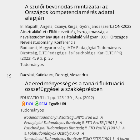
A szülői bevonódás mintázatai az
Országos kompetenciamérés adatai
alapján
In: Bajzáth, Angéla; Csányi, Kinga; Győri, János (szerk.)
ONK2023
Absztraktkötet : Elkötelezettség és rugalmasság: a
neveléstudomány útjai az átalakuló világban : XXIII. Országos
Neveléstudományi Konferencia
Budapest, Magyarország :
MTA Pedagógiai Tudományos
Bizottság
,
ELTE Pedagógiai és Pszichológiai Kar (ELTE PPK)
(2023)
459 p.
p. 35
Tudományos
Bacskai, Katinka ✉
;
Dorogi, Alexandra
19
Az eredményesség és a tanári fluktuáció
összefüggései a szakképzésben
EDUCATIO
31
:
1
pp. 123-130. , 8 p.
(2022)
DOI
REAL
Egyéb URL
Tudományos
Irodalomtudományi Bizottság I.NYIO Irod Biz A
Pedagógiai Tudományos Bizottság II. FTO PedTB [1901-] A
Pszichológiai Tudományos Bizottság II. FTO PsziTB [1901-] A
X. Földtudományok Osztálya XFO A
Szociológiai Tudományos Bizottság IXGJO SZTB [1901-] A hazai