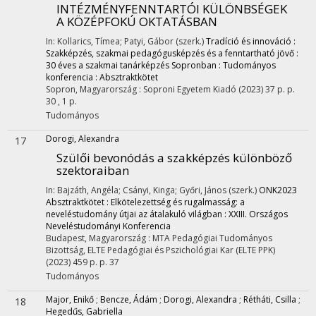
INTÉZMÉNYFENNTARTÓI KÜLÖNBSÉGEK
A KÖZÉPFOKÚ OKTATÁSBAN
In: Kollarics, Tímea; Patyi, Gábor (szerk.)
Tradíció és innováció :
Szakképzés, szakmai pedagógusképzés és a fenntartható jövő :
30 éves a szakmai tanárképzés Sopronban : Tudományos
konferencia : Absztraktkötet
Sopron, Magyarország :
Soproni Egyetem Kiadó
(2023)
37 p.
p.
30 , 1 p.
Tudományos
Dorogi, Alexandra
17
Szülői bevonódás a szakképzés különböző
szektoraiban
In: Bajzáth, Angéla; Csányi, Kinga; Győri, János (szerk.)
ONK2023
Absztraktkötet : Elkötelezettség és rugalmasság: a
neveléstudomány útjai az átalakuló világban : XXIII. Országos
Neveléstudományi Konferencia
Budapest, Magyarország :
MTA Pedagógiai Tudományos
Bizottság
,
ELTE Pedagógiai és Pszichológiai Kar (ELTE PPK)
(2023)
459 p.
p. 37
Tudományos
Major, Enikő
;
Bencze, Ádám
;
Dorogi, Alexandra
;
Rétháti, Csilla
;
18
Hegedűs, Gabriella