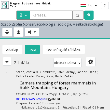
Magyar Tudományos Művek
hu
?
Tára
Szabó Zsófia
(konzervációbiológia, zoológia, viselkedésbiológia)
Adatlap
Lista
Összefoglaló táblázat
2 találat
Idézetek száma
Szabó, Zsófia ✉
;
Gombkötő, Péter
;
Aranyi, Sándor Csaba
;
1
Patkó, László
;
Patkó, Dóra
;
Barta, Zoltán
Camera trapping of forest mammals in
Bükk Mountain, Hungary
COMMUNITY ECOLOGY
26
pp. 163-171. , 9 p.
(2025)
DOI
DEA
WoS
Scopus
Egyéb URL
Központi kezelésű
Tudományos
Nyilvános idéző összesen: 2
| Független: 2 | Függő: 0 | Nem