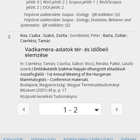
jelölt: 0 | WoS jelölt: 2 | Scopus jelölt: 1 | WoS/Scopus
jelölt: 2 | DOI jelölt: 2
Folyóirat szakterülete: Scopus - Ecology SJR indikátor: Q2
Folyóirat szakterülete: Scopus - Ecology, Evolution, Behavior and
Systematics SJR indikátor: Q2
Kiss, Csaba
;
Szabó, Zsófia
;
Gombkötő, Péter
;
Barta, Zoltán
;
2
Cserkész, Tamás
Vadkamera-adatok tér- és időbeli
elemzése
In: Cserkész, Tamás; Csorba, Gábor; Bocz, Renáta; Patkó, László
(szerk.)
Emlőskutatók Szakmai Napján elhangzott előadások
összefoglalói : 1st Annual Meeting of the Hungarian
Mammalogists – Conference materials
Budapest, Magyarország :
Magyar Természettudományi
Múzeum
(2021)
43 p.
p. 17
Központi kezelésű
Tudományos
1 - 2
Kapcsolat
Impresszum
Adatkezelési tájékoztató
Belépés