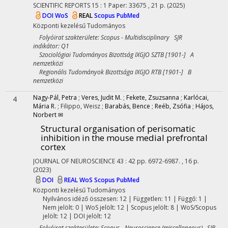
SCIENTIFIC REPORTS
15
:
1
Paper: 33675 , 21 p.
(2025)
DOI
WoS
REAL
Scopus
PubMed
Központi kezelésű
Tudományos
Folyóirat szakterülete: Scopus - Multidisciplinary SJR
indikátor: Q1
Szociológiai Tudományos Bizottság IXGJO SZTB [1901-] A
nemzetközi
Regionális Tudományok Bizottsága IXGJO RTB [1901-] B
nemzetközi
Nagy-Pál, Petra
;
Veres, Judit M.
;
Fekete, Zsuzsanna
;
Karlócai,
4
Mária R.
;
Filippo, Weisz
;
Barabás, Bence
;
Reéb, Zsófia
;
Hájos,
Norbert ✉
Structural organisation of perisomatic
inhibition in the mouse medial prefrontal
cortex
JOURNAL OF NEUROSCIENCE
43
:
42
pp. 6972-6987. , 16 p.
(2023)
DOI
REAL
WoS
Scopus
PubMed
Központi kezelésű
Tudományos
Nyilvános idéző összesen: 12
| Független: 11 | Függő: 1 |
Nem jelölt: 0 | WoS jelölt: 12 | Scopus jelölt: 8 | WoS/Scopus
jelölt: 12 | DOI jelölt: 12
Folyóirat szakterülete: Scopus - Neuroscience (miscellaneous) SJR