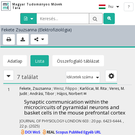
Magyar Tudományos Művek
hu
?
Tára
Fekete Zsuzsanna
(Elektrofiziológia)
Adatlap
Lista
Összefoglaló táblázat
7 találat
Idézetek száma
Fekete, Zsuzsanna
;
Weisz, Filippo
;
Karlócai, M. Rita
;
Veres, M.
1
Judit
;
Andrási, Tibor
;
Hájos, Norbert ✉
Synaptic communication within the
microcircuits of pyramidal neurons and
basket cells in the mouse prefrontal cortex
JOURNAL OF PHYSIOLOGY-LONDON
603
:
20
pp. 6423-6444. ,
22 p.
(2025)
DOI
WoS
REAL
Scopus
PubMed
Egyéb URL