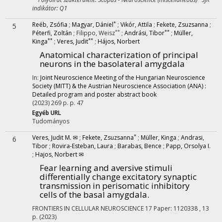
indikátor: Q1
*
Reéb, Zsófia
;
Magyar, Dániel
;
Vikór, Attila
;
Fekete, Zsuzsanna
;
5
**
**
Péterfi, Zoltán
;
Filippo, Weisz
;
Andrási, Tibor
;
Müller,
**
**
Kinga
;
Veres, Judit
;
Hájos, Norbert
Anatomical characterization of principal
neurons in the basolateral amygdala
In:
Joint Neuroscience Meeting of the Hungarian Neuroscience
Society (MITT) & the Austrian Neuroscience Association (ANA) :
Detailed program and poster abstract book
(2023)
269 p.
p. 47
Egyéb URL
Tudományos
*
Veres, Judit M. ✉
;
Fekete, Zsuzsanna
;
Müller, Kinga
;
Andrasi,
6
Tibor
;
Rovira-Esteban, Laura
;
Barabas, Bence
;
Papp, Orsolya I.
;
Hajos, Norbert ✉
Fear learning and aversive stimuli
differentially change excitatory synaptic
transmission in perisomatic inhibitory
cells of the basal amygdala.
FRONTIERS IN CELLULAR NEUROSCIENCE
17
Paper: 1120338 , 13
p.
(2023)