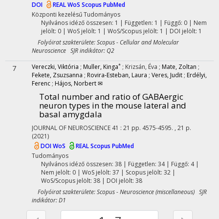
DOI
REAL
WoS
Scopus
PubMed
Központi kezelésű
Tudományos
Nyilvános idéző összesen: 1
| Független: 1 | Függő: 0 | Nem
jelölt: 0 | WoS jelölt: 1 | WoS/Scopus jelölt: 1 | DOI jelölt: 1
Folyóirat szakterülete: Scopus - Cellular and Molecular
Neuroscience SJR indikátor: Q2
*
Vereczki, Viktória
;
Muller, Kinga
;
Krizsán, Éva
;
Mate, Zoltan
;
7
Fekete, Zsuzsanna
;
Rovira-Esteban, Laura
;
Veres, Judit
;
Erdélyi,
Ferenc
;
Hájos, Norbert ✉
Total number and ratio of GABAergic
neuron types in the mouse lateral and
basal amygdala
JOURNAL OF NEUROSCIENCE
41
:
21
pp. 4575-4595. , 21 p.
(2021)
DOI
WoS
REAL
Scopus
PubMed
Tudományos
Nyilvános idéző összesen: 38
| Független: 34 | Függő: 4 |
Nem jelölt: 0 | WoS jelölt: 37 | Scopus jelölt: 32 |
WoS/Scopus jelölt: 38 | DOI jelölt: 38
Folyóirat szakterülete: Scopus - Neuroscience (miscellaneous) SJR
indikátor: D1