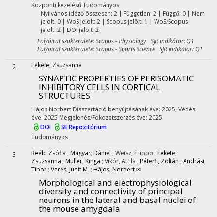
Központi kezelésű
Tudományos
Nyilvános idéző összesen: 2
| Független: 2 | Függő: 0 | Nem
jelölt: 0 | WoS jelölt: 2 | Scopus jelölt: 1 | WoS/Scopus
jelölt: 2 | DOI jelölt: 2
Folyóirat szakterülete: Scopus - Physiology SJR indikátor: Q1
Folyóirat szakterülete: Scopus - Sports Science SJR indikátor: Q1
Fekete, Zsuzsanna
2
SYNAPTIC PROPERTIES OF PERISOMATIC
INHIBITORY CELLS IN CORTICAL
STRUCTURES
Hájos Norbert
Disszertáció benyújtásának éve: 2025,
Védés
éve: 2025
Megjelenés/Fokozatszerzés éve: 2025
DOI
SE Repozitórium
Tudományos
Reéb, Zsófia
;
Magyar, Dániel
;
Weisz, Filippo
;
Fekete,
3
Zsuzsanna
;
Müller, Kinga
;
Vikór, Attila
;
Péterfi, Zoltán
;
Andrási,
Tibor
;
Veres, Judit M.
;
Hájos, Norbert ✉
Morphological and electrophysiological
diversity and connectivity of principal
neurons in the lateral and basal nuclei of
the mouse amygdala