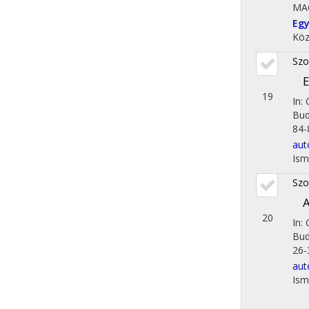
MA
Egy
Köz
Szo
E
19
In:
Bud
84-8
aut
Ism
Szo
A
20
In:
Bud
26-3
aut
Ism