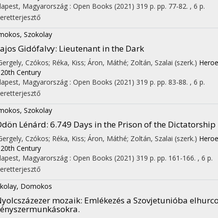
apest, Magyarország :
Open Books
(2021)
319 p.
pp. 77-82. , 6 p.
eretterjesztő
okos, Szokolay
ajos Gidófalvy
: Lieutenant in the Dark
 Gergely, Czókos; Réka, Kiss; Áron, Máthé; Zoltán, Szalai (szerk.)
Heroe
 20th Century
apest, Magyarország :
Open Books
(2021)
319 p.
pp. 83-88. , 6 p.
eretterjesztő
okos, Szokolay
Ödön Lénárd
: 6.749 Days in the Prison of the Dictatorship
 Gergely, Czókos; Réka, Kiss; Áron, Máthé; Zoltán, Szalai (szerk.)
Heroe
 20th Century
apest, Magyarország :
Open Books
(2021)
319 p.
pp. 161-166. , 6 p.
eretterjesztő
kolay, Domokos
yolcszázezer mozaik
: Emlékezés a Szovjetunióba elhurco
kényszermunkásokra.