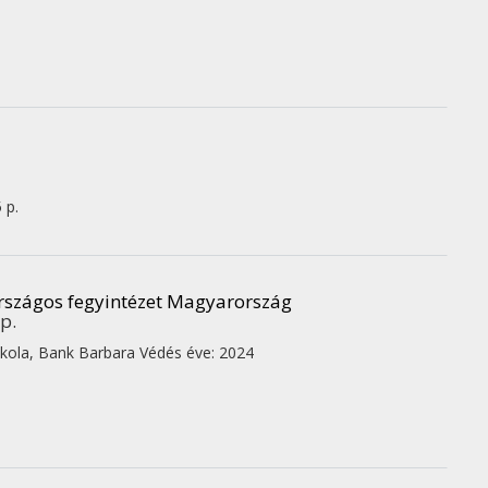
 p.
i országos fegyintézet Magyarország
p.
kola,
Bank Barbara
Védés éve: 2024