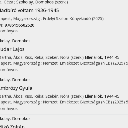
a, Géza
;
Szokolay, Domokos
(szerk.)
adbíró voltam 1936-1945
apest, Magyarország :
Erdélyi Szalon Könyvkiadó
(2025)
N:
9786156502520
dományos
kolay, Domokos
udar Lajos
 Bartha, Ákos; Kiss, Réka; Szekér, Nóra (szerk.)
Ellenállók, 1944-45
apest, Magyarország :
Nemzeti Emlékezet Bizottsága (NEB)
(2025)
5
dományos
kolay, Domokos
Ambrózy Gyula
 Bartha, Ákos; Kiss, Réka; Szekér, Nóra (szerk.)
Ellenállók, 1944-45
apest, Magyarország :
Nemzeti Emlékezet Bizottsága (NEB)
(2025)
5
dományos
kolay, Domokos
ikó Zoltán