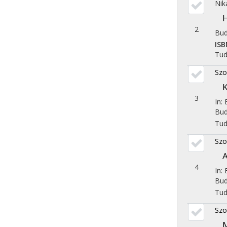
Nik
H
2
Bud
ISB
Tu
Szo
K
3
In:
Bud
Tu
Szo
4
In:
Bud
Tu
Szo
M