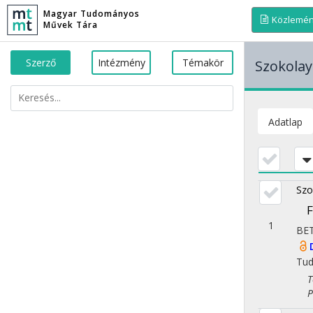
Magyar Tudományos
Közlemé
Művek Tára
Szerző
Intézmény
Témakör
Szokola
Adatlap
Szo
F
1
BE
Tu
Tör
Pol