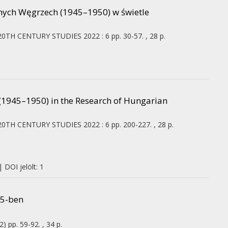
nych Węgrzech (1945–1950) w świetle
20TH CENTURY STUDIES
2022
:
6
pp. 30-57. , 28 p.
y (1945–1950) in the Research of Hungarian
20TH CENTURY STUDIES
2022
:
6
pp. 200-227. , 28 p.
 DOI jelölt: 1
45-ben
2)
pp. 59-92. , 34 p.