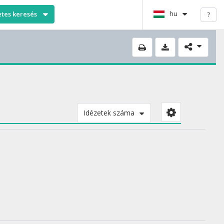
hu
etes keresés
?
Idézetek száma