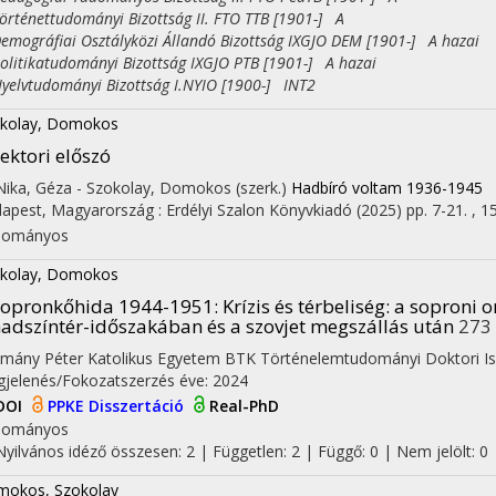
ténettudományi Bizottság II. FTO TTB [1901-] A
ográfiai Osztályközi Állandó Bizottság IXGJO DEM [1901-] A hazai
itikatudományi Bizottság IXGJO PTB [1901-] A hazai
lvtudományi Bizottság I.NYIO [1900-] INT2
kolay, Domokos
ektori előszó
 Nika, Géza - Szokolay, Domokos (szerk.)
Hadbíró voltam 1936-1945
apest, Magyarország :
Erdélyi Szalon Könyvkiadó
(2025)
pp. 7-21. , 15
dományos
kolay, Domokos
Sopronkőhida 1944-1951
: Krízis és térbeliség: a sopron
adszíntér-időszakában és a szovjet megszállás után
273 
mány Péter Katolikus Egyetem BTK Történelemtudományi Doktori Is
jelenés/Fokozatszerzés éve: 2024
DOI
PPKE Disszertáció
Real-PhD
dományos
Nyilvános idéző összesen: 2
| Független: 2 | Függő: 0 | Nem jelölt: 0
okos, Szokolay