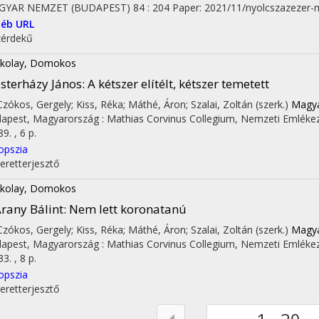
GYAR NEMZET (BUDAPEST)
84
:
204
Paper: 2021/11/nyolcszazezer
éb URL
érdekű
kolay, Domokos
sterházy János
: A kétszer elítélt, kétszer temetett
 Czókos, Gergely; Kiss, Réka; Máthé, Áron; Szalai, Zoltán (szerk.)
Magyar
apest, Magyarország :
Mathias Corvinus Collegium
,
Nemzeti Emlékez
9. , 6 p.
opszia
eretterjesztő
kolay, Domokos
rany Bálint
: Nem lett koronatanú
 Czókos, Gergely; Kiss, Réka; Máthé, Áron; Szalai, Zoltán (szerk.)
Magyar
apest, Magyarország :
Mathias Corvinus Collegium
,
Nemzeti Emlékez
3. , 8 p.
opszia
eretterjesztő