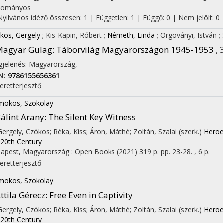
dományos
Nyilvános idéző összesen: 1
| Független: 1 | Függő: 0 | Nem jelölt: 0 |
kos, Gergely
;
Kis-Kapin, Róbert
;
Németh, Linda
;
Orgoványi, István
;
Magyar Gulag
: Táborvilág Magyarországon 1945-1953
, 
jelenés: Magyarország,
N:
9786155656361
eretterjesztő
okos, Szokolay
álint Arany
: The Silent Key Witness
 Gergely, Czókos; Réka, Kiss; Áron, Máthé; Zoltán, Szalai (szerk.)
Heroe
 20th Century
apest, Magyarország :
Open Books
(2021)
319 p.
pp. 23-28. , 6 p.
eretterjesztő
okos, Szokolay
ttila Gérecz
: Free Even in Captivity
 Gergely, Czókos; Réka, Kiss; Áron, Máthé; Zoltán, Szalai (szerk.)
Heroe
 20th Century