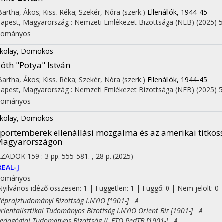
 Bartha, Ákos; Kiss, Réka; Szekér, Nóra (szerk.)
Ellenállók, 1944-45
apest, Magyarország :
Nemzeti Emlékezet Bizottsága (NEB)
(2025)
5
dományos
kolay, Domokos
óth "Potya" István
 Bartha, Ákos; Kiss, Réka; Szekér, Nóra (szerk.)
Ellenállók, 1944-45
apest, Magyarország :
Nemzeti Emlékezet Bizottsága (NEB)
(2025)
5
dományos
kolay, Domokos
portemberek ellenállási mozgalma és az amerikai titkos
Magyarországon
ÁZADOK
159
:
3
pp. 555-581. , 28 p.
(2025)
REAL-J
dományos
Nyilvános idéző összesen: 1
| Független: 1 | Függő: 0 | Nem jelölt: 0
rajztudományi Bizottság I.NYIO [1901-] A
entalisztikai Tudományos Bizottság I.NYIO Orient Biz [1901-] A
agógiai Tudományos Bizottság II. FTO PedTB [1901-] A