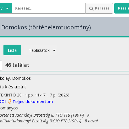
ny
Keresés
Részl
y Domokos
(történelemtudomány)
Lista
Táblázatok
46 találat
kolay, Domokos
iúk és apák
TEKINTŐ
20
:
1
pp. 11-17. , 7 p.
(2026)
DOI
Teljes dokumentum
dományos
ténettudományi Bizottság II. FTO TTB [1901-] A
itikatudományi Bizottság IXGJO PTB [1901-] B hazai