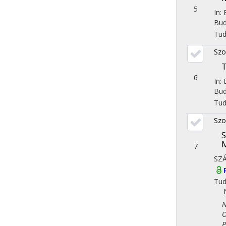
5
In:
Bud
Tu
Szo
T
6
In:
Bud
Tu
Szo
S
7
SZ
Tu
Nép
Ori
Ped