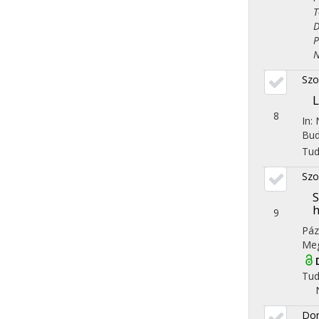
Tör
Dem
Pol
Nye
Szo
L
8
In:
Bud
Tu
Szo
h
9
Páz
Meg
Tu
Dom