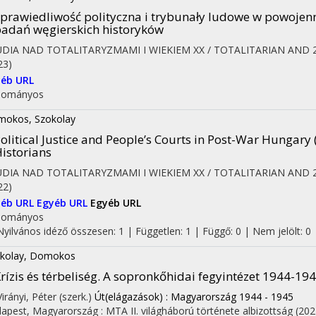
prawiedliwość polityczna i trybunały ludowe w powojen
adań węgierskich historyków
DIA NAD TOTALITARYZMAMI I WIEKIEM XX / TOTALITARIAN AND 
23)
éb URL
dományos
on
okos, Szokolay
olitical Justice and People’s Courts in Post-War Hungar
istorians
DIA NAD TOTALITARYZMAMI I WIEKIEM XX / TOTALITARIAN AND 
22)
yéb URL
Egyéb URL
Egyéb URL
dományos
Nyilvános idéző összesen: 1
| Független: 1 | Függő: 0 | Nem jelölt: 0 |
kolay, Domokos
rízis és térbeliség. A sopronkőhidai fegyintézet 1944-19
Virányi, Péter (szerk.)
Út(elágazások) : Magyarország 1944 - 1945
apest, Magyarország :
MTA II. világháború története albizottság
(202