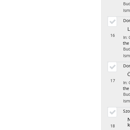
Bud
Ism
Dom
L
16
In:
the
Bud
Ism
Dom
17
In:
the
Bud
Ism
Szo
N
18