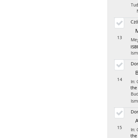
Tu
Czó
13
Meg
ISB
Ism
Dom
B
14
In:
the
Bud
Ism
Dom
A
15
In:
the