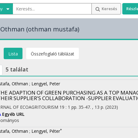
ny
Keresés
Részl
 Othman
(othman mustafa)
Lista
Összefoglaló táblázat
5 találat
tafa, Othman
;
Lengyel, Peter
THE ADAPTION OF GREEN PURCHASING AS A TOP MA
THEIR SUPPLIER'S COLLABORATION -SUPPLIER EVALUATI
URNAL OF ECOAGRITOURISM
19
:
1
pp. 35-47. , 13 p.
(2023)
A
Egyéb URL
dományos
*
tafa, Othman
;
Lengyel, Péter