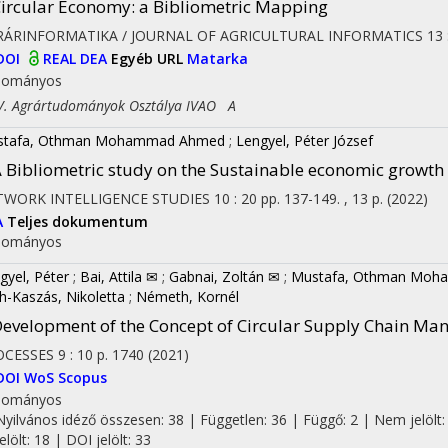
ircular Economy: a Bibliometric Mapping
RÁRINFORMATIKA / JOURNAL OF AGRICULTURAL INFORMATICS
13
DOI
REAL
DEA
Egyéb URL
Matarka
dományos
 Agrártudományok Osztálya IVAO A
stafa, Othman Mohammad Ahmed
;
Lengyel, Péter József
 Bibliometric study on the Sustainable economic growth
TWORK INTELLIGENCE STUDIES
10
:
20
pp. 137-149. , 13 p.
(2022)
A
Teljes dokumentum
dományos
on
gyel, Péter
;
Bai, Attila ✉
;
Gabnai, Zoltán ✉
;
Mustafa, Othman Mo
h-Kaszás, Nikoletta
;
Németh, Kornél
evelopment of the Concept of Circular Supply Chain M
OCESSES
9
:
10
p. 1740
(2021)
DOI
WoS
Scopus
dományos
Nyilvános idéző összesen: 38
| Független: 36 | Függő: 2 | Nem jelölt:
jelölt: 18 | DOI jelölt: 33