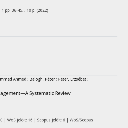
:
1
pp. 36-45. , 10 p.
(2022)
hammad Ahmed
;
Balogh, Péter
;
Péter, Erzsébet
;
anagement—A Systematic Review
 0 | WoS jelölt: 16 | Scopus jelölt: 6 | WoS/Scopus