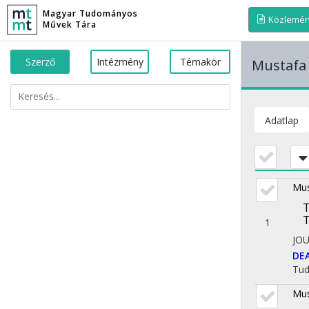
Magyar Tudományos
Közlemé
Művek Tára
Szerző
Intézmény
Témakör
Mustafa
Adatlap
Mus
1
JO
DE
Tu
Mus