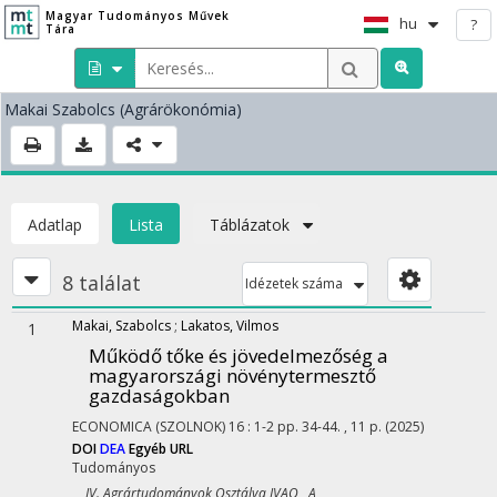
Magyar Tudományos Művek
hu
?
Tára
Makai Szabolcs
(Agrárökonómia)
Adatlap
Lista
Táblázatok
8 találat
Idézetek száma
Makai, Szabolcs
;
Lakatos, Vilmos
1
Működő tőke és jövedelmezőség a
magyarországi növénytermesztő
gazdaságokban
ECONOMICA (SZOLNOK)
16
:
1-2
pp. 34-44. , 11 p.
(2025)
DOI
DEA
Egyéb URL
Tudományos
IV. Agrártudományok Osztálya IVAO A