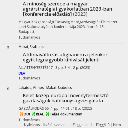
A minőség szerepe a magyar
agrárstratégiai gyakorlatban 2023-ban
[konferencia előadás]
(2023)
Magyar Közgazdasági Társaság Mezőgazdasági és Élelmiszer-
ipari Szakosztályának konferenciája 2023. február 15.,
Budapest
,
Tudományos
Makai, Szabolcs
5
A klímaváltozás alighanem a jelenkor
egyik legnagyobb kihívását jelenti
ÁLLATTENYÉSZTÉS
17
:
3
pp. 3-4. , 2 p.
(2023)
DEA
Tudományos
Lakatos, Vilmos
;
Makai, Szabolcs
6
Kelet-közép-európai növénytermesztő
gazdaságok hatékonyságvizsgálata
GAZDÁLKODÁS
66
:
1
pp. 44-61. , 18 p.
(2022)
DOI
REAL
Teljes dokumentum
Tudományos
Nyilvános idéző összesen: 1
| Független: 1 | Függő: 0 | Nem