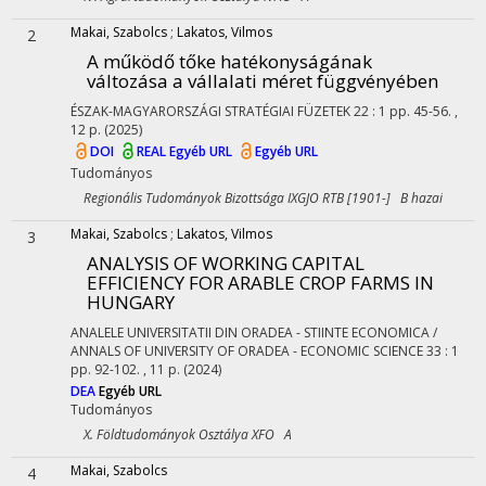
Makai, Szabolcs
;
Lakatos, Vilmos
2
A működő tőke hatékonyságának
változása a vállalati méret függvényében
ÉSZAK-MAGYARORSZÁGI STRATÉGIAI FÜZETEK
22
:
1
pp. 45-56. ,
12 p.
(2025)
DOI
REAL
Egyéb URL
Egyéb URL
Tudományos
Regionális Tudományok Bizottsága IXGJO RTB [1901-] B hazai
Makai, Szabolcs
;
Lakatos, Vilmos
3
ANALYSIS OF WORKING CAPITAL
EFFICIENCY FOR ARABLE CROP FARMS IN
HUNGARY
ANALELE UNIVERSITATII DIN ORADEA - STIINTE ECONOMICA /
ANNALS OF UNIVERSITY OF ORADEA - ECONOMIC SCIENCE
33
:
1
pp. 92-102. , 11 p.
(2024)
DEA
Egyéb URL
Tudományos
X. Földtudományok Osztálya XFO A
Makai, Szabolcs
4