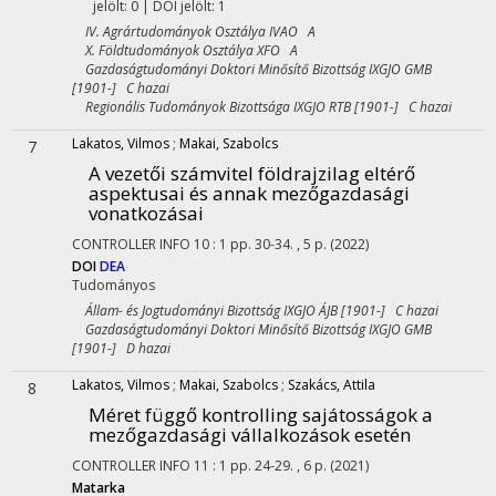
jelölt: 0 | DOI jelölt: 1
IV. Agrártudományok Osztálya IVAO A
X. Földtudományok Osztálya XFO A
Gazdaságtudományi Doktori Minősítő Bizottság IXGJO GMB
[1901-] C hazai
Regionális Tudományok Bizottsága IXGJO RTB [1901-] C hazai
Lakatos, Vilmos
;
Makai, Szabolcs
7
A vezetői számvitel földrajzilag eltérő
aspektusai és annak mezőgazdasági
vonatkozásai
CONTROLLER INFO
10
:
1
pp. 30-34. , 5 p.
(2022)
DOI
DEA
Tudományos
Állam- és Jogtudományi Bizottság IXGJO ÁJB [1901-] C hazai
Gazdaságtudományi Doktori Minősítő Bizottság IXGJO GMB
[1901-] D hazai
Lakatos, Vilmos
;
Makai, Szabolcs
;
Szakács, Attila
8
Méret függő kontrolling sajátosságok a
mezőgazdasági vállalkozások esetén
CONTROLLER INFO
11
:
1
pp. 24-29. , 6 p.
(2021)
Matarka