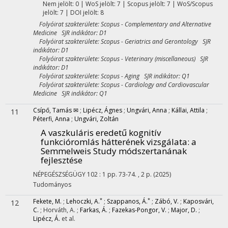
Nem jelölt: 0 | WoS jelölt: 7 | Scopus jelölt: 7 | WoS/Scopus
jelölt: 7 | DOI jelölt: 8
Folyóirat szakterülete: Scopus - Complementary and Alternative
Medicine SJR indikátor: D1
Folyóirat szakterülete: Scopus - Geriatrics and Gerontology SJR
indikátor: D1
Folyóirat szakterülete: Scopus - Veterinary (miscellaneous) SJR
indikátor: D1
Folyóirat szakterülete: Scopus - Aging SJR indikátor: Q1
Folyóirat szakterülete: Scopus - Cardiology and Cardiovascular
Medicine SJR indikátor: Q1
Csípő, Tamás ✉
;
Lipécz, Ágnes
;
Ungvári, Anna
;
Kállai, Attila
;
11
Péterfi, Anna
;
Ungvári, Zoltán
A vaszkuláris eredetű kognitív
funkcióromlás hátterének vizsgálata
: a
Semmelweis Study módszertanának
fejlesztése
NÉPEGÉSZSÉGÜGY
102
:
1
pp. 73-74. , 2 p.
(2025)
Tudományos
*
*
Fekete, M.
;
Lehoczki, A.
;
Szappanos, Á.
;
Zábó, V.
;
Kaposvári,
12
C.
;
Horváth, A.
;
Farkas, Á.
;
Fazekas-Pongor, V.
;
Major, D.
;
Lipécz, Á.
et al.