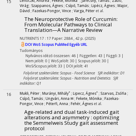
Lehoczki, Andrea
;
Fekete, Mónika
;
Jarecsny, Tamás
;
Zábó,
15
Virág
;
Szappanos, Ágnes
;
Csípő, Tamás
;
Lipécz, Ágnes
;
Major,
Dávid
;
Fazekas-Pongor, Vince
;
Varga, Péter
et al.
The Neuroprotective Role of Curcumin:
From Molecular Pathways to Clinical
Translation—A Narrative Review
NUTRIENTS
17
:
17
Paper: 2884 , 42 p.
(2025)
DOI
WoS
Scopus
PubMed
Egyéb URL
Tudományos
Nyilvános idéző összesen: 46
| Független: 43 | Függő: 3 |
Nem jelölt: 0 | WoS jelölt: 30 | Scopus jelölt: 30 |
WoS/Scopus jelölt: 33 | DOI jelölt: 41
Folyóirat szakterülete: Scopus - Food Science SJR indikátor: D1
Folyóirat szakterülete: Scopus - Nutrition and Dietetics SJR
indikátor: Q1
*
*
Mukli, Péter
;
Murányi, Mihály
;
Lipecz, Ágnes
;
Szarvas, Zsófia
;
16
Csípő, Tamás
;
Ungvári, Anna ✉
;
Fekete, Mónika
;
Fazekas-
Pongor, Vince
;
Péterfi, Anna
;
Fehér, Ágnes
et al.
Age-related and dual task-induced gait
alterations and asymmetry : optimizing
the Semmelweis Study gait assessment
protocol