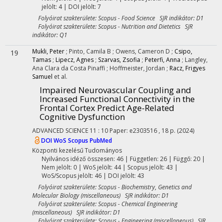
jelölt: 4 | DOI jelölt: 7
Folyóirat szakterülete: Scopus - Food Science SJR indikátor: D1
Folyóirat szakterülete: Scopus - Nutrition and Dietetics SJR
indikátor: Q1
Mukli, Peter
;
Pinto, Camila B
;
Owens, Cameron D
;
Csipo,
19
Tamas
;
Lipecz, Agnes
;
Szarvas, Zsofia
;
Peterfi, Anna
;
Langley,
Ana Clara da Costa Pinaffi
;
Hoffmeister, Jordan
;
Racz, Frigyes
Samuel
et al.
Impaired Neurovascular Coupling and
Increased Functional Connectivity in the
Frontal Cortex Predict Age-Related
Cognitive Dysfunction
ADVANCED SCIENCE
11
:
10
Paper: e2303516 , 18 p.
(2024)
DOI
WoS
Scopus
PubMed
Központi kezelésű
Tudományos
Nyilvános idéző összesen: 46
| Független: 26 | Függő: 20 |
Nem jelölt: 0 | WoS jelölt: 44 | Scopus jelölt: 43 |
WoS/Scopus jelölt: 46 | DOI jelölt: 43
Folyóirat szakterülete: Scopus - Biochemistry, Genetics and
Molecular Biology (miscellaneous) SJR indikátor: D1
Folyóirat szakterülete: Scopus - Chemical Engineering
(miscellaneous) SJR indikátor: D1
Folyóirat szakterülete: Scopus - Engineering (miscellaneous) SJR