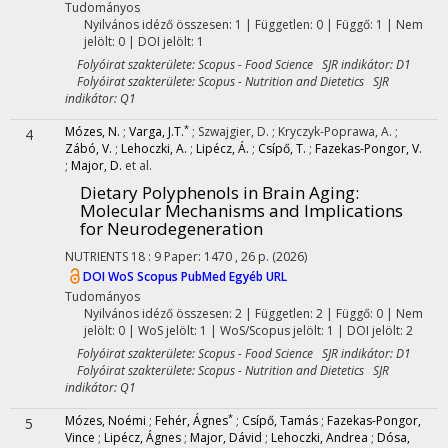
Tudományos
Nyilvános idéző összesen: 1
| Független: 0 | Függő: 1 | Nem
jelölt: 0 | DOI jelölt: 1
Folyóirat szakterülete: Scopus - Food Science SJR indikátor: D1
Folyóirat szakterülete: Scopus - Nutrition and Dietetics SJR
indikátor: Q1
*
Mózes, N.
;
Varga, J.T.
;
Szwajgier, D.
;
Kryczyk-Poprawa, A.
;
4
Zábó, V.
;
Lehoczki, A.
;
Lipécz, Á.
;
Csípő, T.
;
Fazekas-Pongor, V.
;
Major, D.
et al.
Dietary Polyphenols in Brain Aging:
Molecular Mechanisms and Implications
for Neurodegeneration
NUTRIENTS
18
:
9
Paper: 1470 , 26 p.
(2026)
DOI
WoS
Scopus
PubMed
Egyéb URL
Tudományos
Nyilvános idéző összesen: 2
| Független: 2 | Függő: 0 | Nem
jelölt: 0 | WoS jelölt: 1 | WoS/Scopus jelölt: 1 | DOI jelölt: 2
Folyóirat szakterülete: Scopus - Food Science SJR indikátor: D1
Folyóirat szakterülete: Scopus - Nutrition and Dietetics SJR
indikátor: Q1
*
Mózes, Noémi
;
Fehér, Ágnes
;
Csípő, Tamás
;
Fazekas-Pongor,
5
Vince
;
Lipécz, Ágnes
;
Major, Dávid
;
Lehoczki, Andrea
;
Dósa,