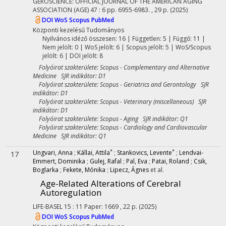
GEROSCIENCE: OFFICIAL JOURNAL OF THE AMERICAN AGING
ASSOCIATION (AGE)
47
:
6
pp. 6955-6983. , 29 p.
(2025)
DOI
WoS
Scopus
PubMed
Központi kezelésű
Tudományos
Nyilvános idéző összesen: 16
| Független: 5 | Függő: 11 |
Nem jelölt: 0 | WoS jelölt: 6 | Scopus jelölt: 5 | WoS/Scopus
jelölt: 6 | DOI jelölt: 8
Folyóirat szakterülete: Scopus - Complementary and Alternative
Medicine SJR indikátor: D1
Folyóirat szakterülete: Scopus - Geriatrics and Gerontology SJR
indikátor: D1
Folyóirat szakterülete: Scopus - Veterinary (miscellaneous) SJR
indikátor: D1
Folyóirat szakterülete: Scopus - Aging SJR indikátor: Q1
Folyóirat szakterülete: Scopus - Cardiology and Cardiovascular
Medicine SJR indikátor: Q1
*
*
Ungvari, Anna
;
Kállai, Attila
;
Stankovics, Levente
;
Lendvai-
17
Emmert, Dominika
;
Gulej, Rafal
;
Pal, Eva
;
Patai, Roland
;
Csik,
Boglarka
;
Fekete, Mónika
;
Lipecz, Ágnes
et al.
Age-Related Alterations of Cerebral
Autoregulation
LIFE-BASEL
15
:
11
Paper: 1669 , 22 p.
(2025)
DOI
WoS
Scopus
PubMed