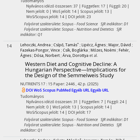
Tudományos
Nyilvános idéző összesen: 37
| Független: 17 | Függő: 20 |
Nem jelölt: 0 | WoS jelölt: 14 | Scopus jelölt: 13 |
WoS/Scopus jelölt: 14 | DOI jelölt: 23
Folyóirat szakterülete: Scopus - Food Science SJR indikátor: D1
Folyóirat szakterülete: Scopus - Nutrition and Dietetics SJR
indikátor: Q1
*
Lehoczki, Andrea
;
Csípő, Tamás
;
Lipécz, Ágnes
;
Major, Dávid
;
14
Fazekas-Pongor, Vince
;
Csík, Boglárka
;
Mózes, Noémi
;
Fehér,
Ágnes
;
Dósa, Norbert
;
Árva, Dorottya
et al.
Western Diet and Cognitive Decline: A
Hungarian Perspective—Implications for
the Design of the Semmelweis Study
NUTRIENTS
17
:
15
Paper: 2446 , 42 p.
(2025)
DOI
WoS
Scopus
PubMed
Egyéb URL
Egyéb URL
Tudományos
Nyilvános idéző összesen: 31
| Független: 7 | Függő: 24 |
Nem jelölt: 0 | WoS jelölt: 13 | Scopus jelölt: 14 |
WoS/Scopus jelölt: 14 | DOI jelölt: 17
Folyóirat szakterülete: Scopus - Food Science SJR indikátor: D1
Folyóirat szakterülete: Scopus - Nutrition and Dietetics SJR
indikátor: Q1
*