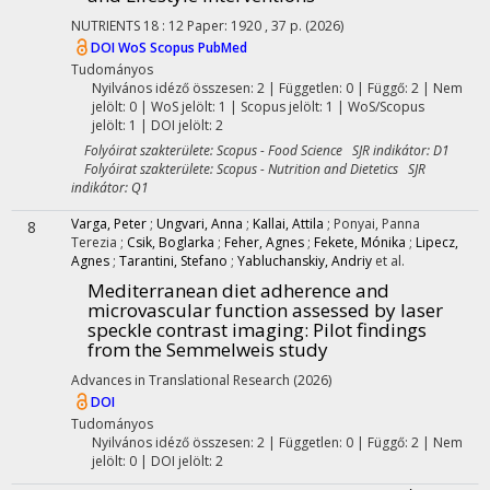
NUTRIENTS
18
:
12
Paper: 1920 , 37 p.
(2026)
DOI
WoS
Scopus
PubMed
Tudományos
Nyilvános idéző összesen: 2
| Független: 0 | Függő: 2 | Nem
jelölt: 0 | WoS jelölt: 1 | Scopus jelölt: 1 | WoS/Scopus
jelölt: 1 | DOI jelölt: 2
Folyóirat szakterülete: Scopus - Food Science SJR indikátor: D1
Folyóirat szakterülete: Scopus - Nutrition and Dietetics SJR
indikátor: Q1
Varga, Peter
;
Ungvari, Anna
;
Kallai, Attila
;
Ponyai, Panna
8
Terezia
;
Csik, Boglarka
;
Feher, Agnes
;
Fekete, Mónika
;
Lipecz,
Agnes
;
Tarantini, Stefano
;
Yabluchanskiy, Andriy
et al.
Mediterranean diet adherence and
microvascular function assessed by laser
speckle contrast imaging: Pilot findings
from the Semmelweis study
Advances in Translational Research
(2026)
DOI
Tudományos
Nyilvános idéző összesen: 2
| Független: 0 | Függő: 2 | Nem
jelölt: 0 | DOI jelölt: 2