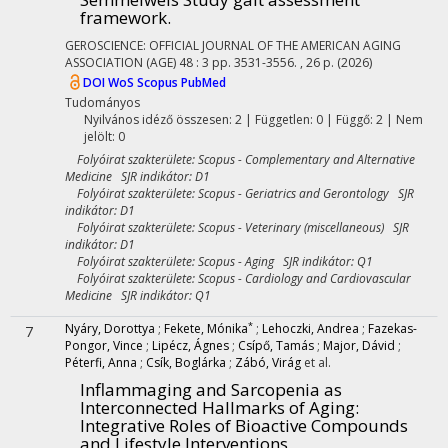
framework.
GEROSCIENCE: OFFICIAL JOURNAL OF THE AMERICAN AGING
ASSOCIATION (AGE)
48
:
3
pp. 3531-3556. , 26 p.
(2026)
DOI
WoS
Scopus
PubMed
Tudományos
Nyilvános idéző összesen: 2
| Független: 0 | Függő: 2 | Nem
jelölt: 0
Folyóirat szakterülete: Scopus - Complementary and Alternative
Medicine SJR indikátor: D1
Folyóirat szakterülete: Scopus - Geriatrics and Gerontology SJR
indikátor: D1
Folyóirat szakterülete: Scopus - Veterinary (miscellaneous) SJR
indikátor: D1
Folyóirat szakterülete: Scopus - Aging SJR indikátor: Q1
Folyóirat szakterülete: Scopus - Cardiology and Cardiovascular
Medicine SJR indikátor: Q1
*
Nyáry, Dorottya
;
Fekete, Mónika
;
Lehoczki, Andrea
;
Fazekas-
7
Pongor, Vince
;
Lipécz, Ágnes
;
Csípő, Tamás
;
Major, Dávid
;
Péterfi, Anna
;
Csík, Boglárka
;
Zábó, Virág
et al.
Inflammaging and Sarcopenia as
Interconnected Hallmarks of Aging:
Integrative Roles of Bioactive Compounds
and Lifestyle Interventions