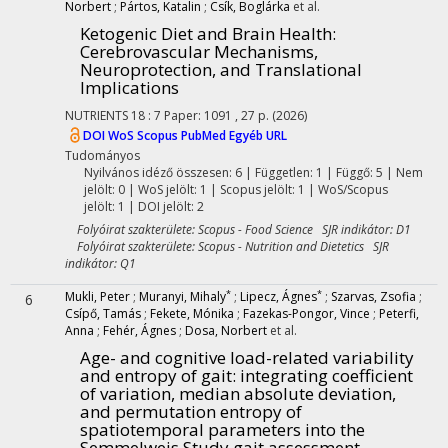
Norbert
;
Pártos, Katalin
;
Csík, Boglárka
et al.
Ketogenic Diet and Brain Health:
Cerebrovascular Mechanisms,
Neuroprotection, and Translational
Implications
NUTRIENTS
18
:
7
Paper: 1091 , 27 p.
(2026)
DOI
WoS
Scopus
PubMed
Egyéb URL
Tudományos
Nyilvános idéző összesen: 6
| Független: 1 | Függő: 5 | Nem
jelölt: 0 | WoS jelölt: 1 | Scopus jelölt: 1 | WoS/Scopus
jelölt: 1 | DOI jelölt: 2
Folyóirat szakterülete: Scopus - Food Science SJR indikátor: D1
Folyóirat szakterülete: Scopus - Nutrition and Dietetics SJR
indikátor: Q1
*
*
Mukli, Peter
;
Muranyi, Mihaly
;
Lipecz, Ágnes
;
Szarvas, Zsofia
;
6
Csípő, Tamás
;
Fekete, Mónika
;
Fazekas-Pongor, Vince
;
Peterfi,
Anna
;
Fehér, Ágnes
;
Dosa, Norbert
et al.
Age- and cognitive load-related variability
and entropy of gait
: integrating coefficient
of variation, median absolute deviation,
and permutation entropy of
spatiotemporal parameters into the
Semmelweis Study gait assessment