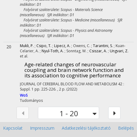
indikátor: D1
Folyóirat szakterülete: Scopus - Materials Science
(miscellaneous) SJR indikátor: D1
Folyóirat szakterülete: Scopus - Medicine (miscellaneous) SJR
indikátor: D1
Folyóirat szakterülete: Scopus - Physics and Astronomy
(miscellaneous) SJR indikátor: D1
Mukli, P.
;
Csipo, T.
;
Lipecz, A.
;
Owens, C.
;
Tarantini, S.
;
Kuan-
20
Celarier, A.
;
Nyul-Toth, A.
;
Sonntag, W.
;
Csiszar, A.
;
Ungvari, Z.
et al.
Age-related changes of neurovascular
coupling and brain network function and
its association to cognitive performance
JOURNAL OF CEREBRAL BLOOD FLOW AND METABOLISM
42
:
Suppl. 1
pp. 225-226. , 2 p.
(2022)
WoS
Tudományos
1 - 20
Kapcsolat
Impresszum
Adatkezelési tájékoztató
Belépés