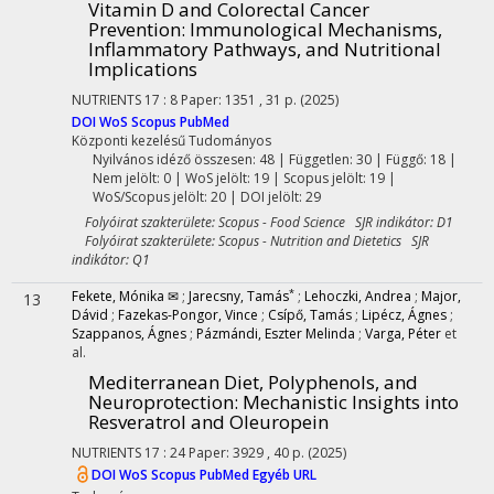
Vitamin D and Colorectal Cancer
Prevention: Immunological Mechanisms,
Inflammatory Pathways, and Nutritional
Implications
NUTRIENTS
17
:
8
Paper: 1351 , 31 p.
(2025)
DOI
WoS
Scopus
PubMed
Központi kezelésű
Tudományos
Nyilvános idéző összesen: 48
| Független: 30 | Függő: 18 |
Nem jelölt: 0 | WoS jelölt: 19 | Scopus jelölt: 19 |
WoS/Scopus jelölt: 20 | DOI jelölt: 29
Folyóirat szakterülete: Scopus - Food Science SJR indikátor: D1
Folyóirat szakterülete: Scopus - Nutrition and Dietetics SJR
indikátor: Q1
*
Fekete, Mónika ✉
;
Jarecsny, Tamás
;
Lehoczki, Andrea
;
Major,
13
Dávid
;
Fazekas-Pongor, Vince
;
Csípő, Tamás
;
Lipécz, Ágnes
;
Szappanos, Ágnes
;
Pázmándi, Eszter Melinda
;
Varga, Péter
et
al.
Mediterranean Diet, Polyphenols, and
Neuroprotection: Mechanistic Insights into
Resveratrol and Oleuropein
NUTRIENTS
17
:
24
Paper: 3929 , 40 p.
(2025)
DOI
WoS
Scopus
PubMed
Egyéb URL