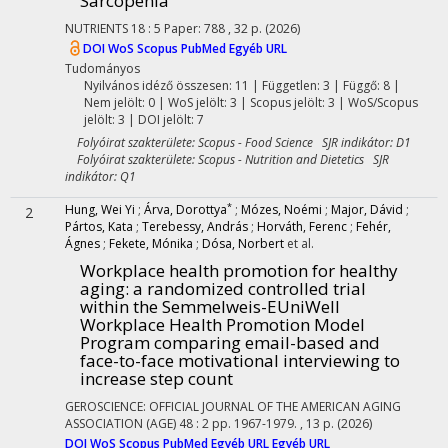
Sarcopenia
NUTRIENTS
18
:
5
Paper: 788 , 32 p.
(2026)
DOI
WoS
Scopus
PubMed
Egyéb URL
Tudományos
Nyilvános idéző összesen: 11
| Független: 3 | Függő: 8 |
Nem jelölt: 0 | WoS jelölt: 3 | Scopus jelölt: 3 | WoS/Scopus
jelölt: 3 | DOI jelölt: 7
Folyóirat szakterülete: Scopus - Food Science SJR indikátor: D1
Folyóirat szakterülete: Scopus - Nutrition and Dietetics SJR
indikátor: Q1
*
Hung, Wei Yi
;
Árva, Dorottya
;
Mózes, Noémi
;
Major, Dávid
;
2
Pártos, Kata
;
Terebessy, András
;
Horváth, Ferenc
;
Fehér,
Ágnes
;
Fekete, Mónika
;
Dósa, Norbert
et al.
Workplace health promotion for healthy
aging: a randomized controlled trial
within the Semmelweis-EUniWell
Workplace Health Promotion Model
Program comparing email-based and
face-to-face motivational interviewing to
increase step count
GEROSCIENCE: OFFICIAL JOURNAL OF THE AMERICAN AGING
ASSOCIATION (AGE)
48
:
2
pp. 1967-1979. , 13 p.
(2026)
DOI
WoS
Scopus
PubMed
Egyéb URL
Egyéb URL