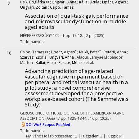
Csík, Boglárka ✉
;
Ungvári, Anna
;
Kállai, Attila
;
Lipécz, Ágnes
;
9
Ungvári, Zoltán
;
Csípő, Tamás
Association of dual-task gait performance
and microvascular dysfunction in middle-
aged adults
NÉPEGÉSZSÉGÜGY
102
:
1
pp. 17-18. , 2 p.
(2025)
Tudományos
*
*
Csipo, Tamas ✉
;
Lipecz, Agnes
;
Mukli, Peter
;
Péterfi, Anna
;
10
Szarvas, Zsofia
;
Ungvari, Anna
;
Alaoui, Lamyae El
;
Sándor,
Márton
;
Kállai, Attila
;
Fekete, Mónika
et al.
Advancing prediction of age-related
vascular cognitive impairment based on
peripheral and retinal vascular health in a
pilot study
: a novel comprehensive
assessment developed for a prospective
workplace-based cohort (The Semmelweis
Study)
GEROSCIENCE: OFFICIAL JOURNAL OF THE AMERICAN AGING
ASSOCIATION (AGE)
47
pp. 1329-1344. , 16 p.
(2025)
DOI
WoS
Scopus
PubMed
Tudományos
Nyilvános idéző összesen: 12
| Független: 3 | Függő: 9 |