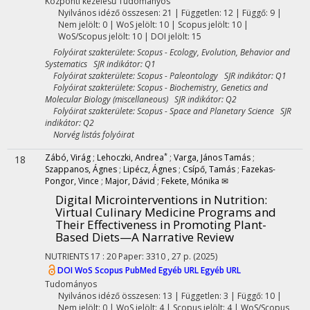
Központi kezelésű
Tudományos
Nyilvános idéző összesen: 21
| Független: 12 | Függő: 9 |
Nem jelölt: 0 | WoS jelölt: 10 | Scopus jelölt: 10 |
WoS/Scopus jelölt: 10 | DOI jelölt: 15
Folyóirat szakterülete: Scopus - Ecology, Evolution, Behavior and
Systematics SJR indikátor: Q1
Folyóirat szakterülete: Scopus - Paleontology SJR indikátor: Q1
Folyóirat szakterülete: Scopus - Biochemistry, Genetics and
Molecular Biology (miscellaneous) SJR indikátor: Q2
Folyóirat szakterülete: Scopus - Space and Planetary Science SJR
indikátor: Q2
Norvég listás folyóirat
*
Zábó, Virág
;
Lehoczki, Andrea
;
Varga, János Tamás
;
18
Szappanos, Ágnes
;
Lipécz, Ágnes
;
Csípő, Tamás
;
Fazekas-
Pongor, Vince
;
Major, Dávid
;
Fekete, Mónika ✉
Digital Microinterventions in Nutrition:
Virtual Culinary Medicine Programs and
Their Effectiveness in Promoting Plant-
Based Diets—A Narrative Review
NUTRIENTS
17
:
20
Paper: 3310 , 27 p.
(2025)
DOI
WoS
Scopus
PubMed
Egyéb URL
Egyéb URL
Tudományos
Nyilvános idéző összesen: 13
| Független: 3 | Függő: 10 |
Nem jelölt: 0 | WoS jelölt: 4 | Scopus jelölt: 4 | WoS/Scopus