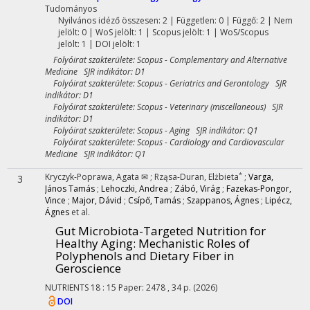
Tudományos
Nyilvános idéző összesen: 2
| Független: 0 | Függő: 2 | Nem
jelölt: 0 | WoS jelölt: 1 | Scopus jelölt: 1 | WoS/Scopus
jelölt: 1 | DOI jelölt: 1
Folyóirat szakterülete: Scopus - Complementary and Alternative
Medicine SJR indikátor: D1
Folyóirat szakterülete: Scopus - Geriatrics and Gerontology SJR
indikátor: D1
Folyóirat szakterülete: Scopus - Veterinary (miscellaneous) SJR
indikátor: D1
Folyóirat szakterülete: Scopus - Aging SJR indikátor: Q1
Folyóirat szakterülete: Scopus - Cardiology and Cardiovascular
Medicine SJR indikátor: Q1
*
Kryczyk-Poprawa, Agata ✉
;
Rząsa-Duran, Elżbieta
;
Varga,
3
János Tamás
;
Lehoczki, Andrea
;
Zábó, Virág
;
Fazekas-Pongor,
Vince
;
Major, Dávid
;
Csípő, Tamás
;
Szappanos, Ágnes
;
Lipécz,
Ágnes
et al.
Gut Microbiota-Targeted Nutrition for
Healthy Aging
: Mechanistic Roles of
Polyphenols and Dietary Fiber in
Geroscience
NUTRIENTS
18
:
15
Paper: 2478 , 34 p.
(2026)
DOI