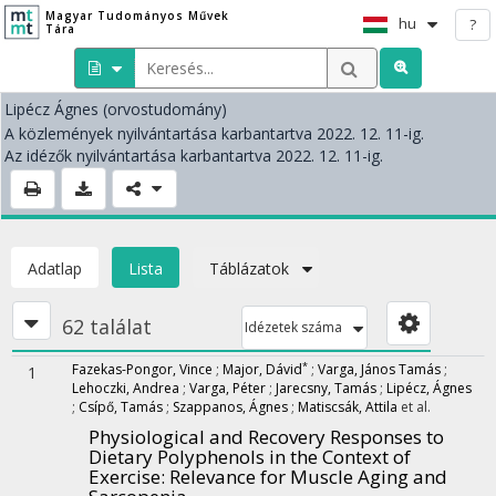
Magyar Tudományos Művek
hu
?
Tára
Lipécz Ágnes
(orvostudomány)
A közlemények nyilvántartása karbantartva 2022. 12. 11-ig.
Az idézők nyilvántartása karbantartva 2022. 12. 11-ig.
Adatlap
Lista
Táblázatok
62 találat
Idézetek száma
*
Fazekas-Pongor, Vince
;
Major, Dávid
;
Varga, János Tamás
;
1
Lehoczki, Andrea
;
Varga, Péter
;
Jarecsny, Tamás
;
Lipécz, Ágnes
;
Csípő, Tamás
;
Szappanos, Ágnes
;
Matiscsák, Attila
et al.
Physiological and Recovery Responses to
Dietary Polyphenols in the Context of
Exercise: Relevance for Muscle Aging and