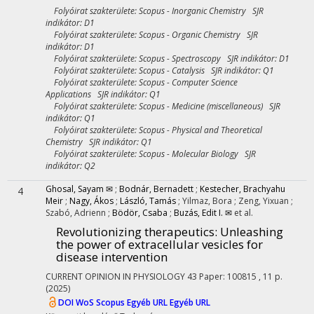
Folyóirat szakterülete: Scopus - Inorganic Chemistry SJR
indikátor: D1
Folyóirat szakterülete: Scopus - Organic Chemistry SJR
indikátor: D1
Folyóirat szakterülete: Scopus - Spectroscopy SJR indikátor: D1
Folyóirat szakterülete: Scopus - Catalysis SJR indikátor: Q1
Folyóirat szakterülete: Scopus - Computer Science
Applications SJR indikátor: Q1
Folyóirat szakterülete: Scopus - Medicine (miscellaneous) SJR
indikátor: Q1
Folyóirat szakterülete: Scopus - Physical and Theoretical
Chemistry SJR indikátor: Q1
Folyóirat szakterülete: Scopus - Molecular Biology SJR
indikátor: Q2
Ghosal, Sayam ✉
;
Bodnár, Bernadett
;
Kestecher, Brachyahu
4
Meir
;
Nagy, Ákos
;
László, Tamás
;
Yilmaz, Bora
;
Zeng, Yixuan
;
Szabó, Adrienn
;
Bödör, Csaba
;
Buzás, Edit I. ✉
et al.
Revolutionizing therapeutics: Unleashing
the power of extracellular vesicles for
disease intervention
CURRENT OPINION IN PHYSIOLOGY
43
Paper: 100815 , 11 p.
(2025)
DOI
WoS
Scopus
Egyéb URL
Egyéb URL