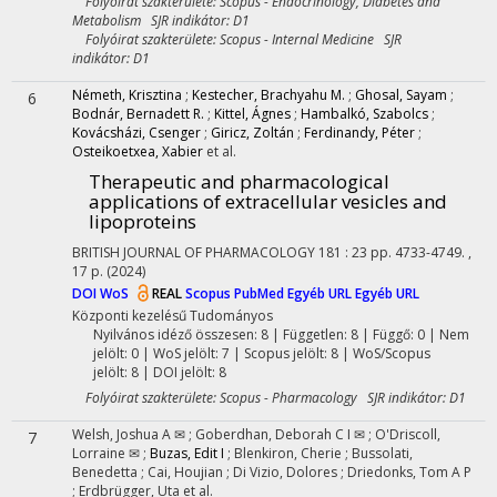
Folyóirat szakterülete: Scopus - Endocrinology, Diabetes and
Metabolism SJR indikátor: D1
Folyóirat szakterülete: Scopus - Internal Medicine SJR
indikátor: D1
Németh, Krisztina
;
Kestecher, Brachyahu M.
;
Ghosal, Sayam
;
6
Bodnár, Bernadett R.
;
Kittel, Ágnes
;
Hambalkó, Szabolcs
;
Kovácsházi, Csenger
;
Giricz, Zoltán
;
Ferdinandy, Péter
;
Osteikoetxea, Xabier
et al.
Therapeutic and pharmacological
applications of extracellular vesicles and
lipoproteins
BRITISH JOURNAL OF PHARMACOLOGY
181
:
23
pp. 4733-4749. ,
17 p.
(2024)
DOI
WoS
REAL
Scopus
PubMed
Egyéb URL
Egyéb URL
Központi kezelésű
Tudományos
Nyilvános idéző összesen: 8
| Független: 8 | Függő: 0 | Nem
jelölt: 0 | WoS jelölt: 7 | Scopus jelölt: 8 | WoS/Scopus
jelölt: 8 | DOI jelölt: 8
Folyóirat szakterülete: Scopus - Pharmacology SJR indikátor: D1
Welsh, Joshua A ✉
;
Goberdhan, Deborah C I ✉
;
O'Driscoll,
7
Lorraine ✉
;
Buzas, Edit I
;
Blenkiron, Cherie
;
Bussolati,
Benedetta
;
Cai, Houjian
;
Di Vizio, Dolores
;
Driedonks, Tom A P
;
Erdbrügger, Uta
et al.