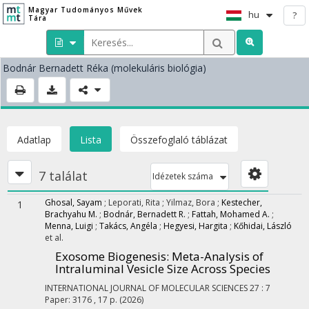
Magyar Tudományos Művek
hu
?
Tára
Bodnár Bernadett Réka
(molekuláris biológia)
Adatlap
Lista
Összefoglaló táblázat
7 találat
Idézetek száma
Ghosal, Sayam
;
Leporati, Rita
;
Yilmaz, Bora
;
Kestecher,
1
Brachyahu M.
;
Bodnár, Bernadett R.
;
Fattah, Mohamed A.
;
Menna, Luigi
;
Takács, Angéla
;
Hegyesi, Hargita
;
Kőhidai, László
et al.
Exosome Biogenesis: Meta-Analysis of
Intraluminal Vesicle Size Across Species
INTERNATIONAL JOURNAL OF MOLECULAR SCIENCES
27
:
7
Paper: 3176 , 17 p.
(2026)