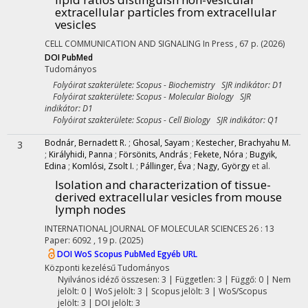
extracellular particles from extracellular
vesicles
CELL COMMUNICATION AND SIGNALING
In Press
, 67 p.
(2026)
DOI
PubMed
Tudományos
Folyóirat szakterülete: Scopus - Biochemistry SJR indikátor: D1
Folyóirat szakterülete: Scopus - Molecular Biology SJR
indikátor: D1
Folyóirat szakterülete: Scopus - Cell Biology SJR indikátor: Q1
Bodnár, Bernadett R.
;
Ghosal, Sayam
;
Kestecher, Brachyahu M.
3
;
Királyhidi, Panna
;
Försönits, András
;
Fekete, Nóra
;
Bugyik,
Edina
;
Komlósi, Zsolt I.
;
Pállinger, Éva
;
Nagy, György
et al.
Isolation and characterization of tissue-
derived extracellular vesicles from mouse
lymph nodes
INTERNATIONAL JOURNAL OF MOLECULAR SCIENCES
26
:
13
Paper: 6092 , 19 p.
(2025)
DOI
WoS
Scopus
PubMed
Egyéb URL
Központi kezelésű
Tudományos
Nyilvános idéző összesen: 3
| Független: 3 | Függő: 0 | Nem
jelölt: 0 | WoS jelölt: 3 | Scopus jelölt: 3 | WoS/Scopus
jelölt: 3 | DOI jelölt: 3