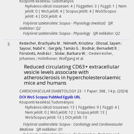
Központi kezelésű
Tudományos
Nyilvános idéző összesen: 4
| Független: 3 | Függő: 1 | Nem
jelölt: 0 | WoS jelölt: 4 | Scopus jelölt: 4 | WoS/Scopus
jelölt: 4 | DOI jelölt: 4
Folyóirat szakterülete: Scopus - Physiology (medical) SJR
indikátor: Q2
Folyóirat szakterülete: Scopus - Physiology SJR indikátor: Q2
Kestecher, Brachyahu M.
;
Németh, Krisztina
;
Ghosal, Sayam
;
5
Sayour, Nabil V.
;
Gergely, Tamás G.
;
Bodnár, Bernadett R.
;
Försönits, András I.
;
Sódar, Barbara W.
;
Oesterreicher,
Johannes
;
Holnthoner, Wolfgang
et al.
Reduced circulating CD63+ extracellular
vesicle levels associate with
atherosclerosis in hypercholesterolaemic
mice and humans
CARDIOVASCULAR DIABETOLOGY
23
:
1
Paper: 368 , 14 p.
(2024)
DOI
WoS
Scopus
PubMed
Egyéb URL
Központi kezelésű
Tudományos
Nyilvános idéző összesen: 13
| Független: 9 | Függő: 4 |
Nem jelölt: 0 | WoS jelölt: 12 | Scopus jelölt: 13 |
WoS/Scopus jelölt: 13 | DOI jelölt: 13
Folyóirat szakterülete: Scopus - Cardiology and Cardiovascular
Medicine SJR indikátor: D1