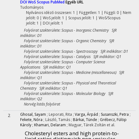
DOI
WoS
Scopus
PubMed
Egyéb URL
Tudományos
Nyilvános idéző összesen: 1
| Független: 1 | Függő: 0 | Nem
jelölt: 0 | WoS jelölt: 1 | Scopus jelölt: 1 | WoS/Scopus
jelölt: 1 | DOI jelölt: 1
Folyóirat szakterülete: Scopus - Inorganic Chemistry SJR
indikátor: D1
Folyóirat szakterülete: Scopus - Organic Chemistry SJR
indikátor: D1
Folyóirat szakterülete: Scopus - Spectroscopy SJR indikátor: D1
Folyóirat szakterülete: Scopus - Catalysis SJR indikátor: Q1
Folyóirat szakterülete: Scopus - Computer Science
Applications SJR indikátor: Q1
Folyóirat szakterülete: Scopus - Medicine (miscellaneous) SJR
indikátor: Q1
Folyóirat szakterülete: Scopus - Physical and Theoretical
Chemistry SJR indikátor: Q1
Folyóirat szakterülete: Scopus - Molecular Biology SJR
indikátor: Q2
Norvég listás folyóirat
Ghosal, Sayam
;
Leporati, Rita
;
Varga, Árpád
;
Susanszki, Petra
;
2
Fekete, Nóra
;
László, Tamás
;
Bárkai, Tünde
;
Grébecz, Fülöp
Károly
;
Khamari, Delaram
;
Magyar, Tárek Zoltán
et al.
Cholesteryl esters and high protein-to-
lipid ratios distinguish non-vesicular